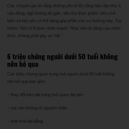
Các chuyên gia tin rằng những yếu tố lối sống hiện đại như ít
vận động, ngủ không đủ giấc, tiêu thụ thực phẩm siêu chế
biến và béo phì có thể đang góp phần vào xu hướng này. Tuy
nhiên, Tiến sĩ Kubes nhấn mạnh: “Mục tiêu là nâng cao nhận
thức, không phải gây sợ hãi.”
6 triệu chứng người dưới 50 tuổi không
nên bỏ qua
Các triệu chứng quan trọng mà người dưới 50 tuổi không
nên bỏ qua bao gồm
– thay đổi kéo dài trong thói quen đại tiện
– sụt cân không rõ nguyên nhân
– mệt mỏi dai dẳng