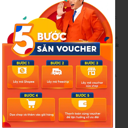
hạn chế thực phẩm chế biến sẵn, đồ chiên rán nhiều dầu
mỡ. Duy trì cân nặng hợp lý và tập thể dục ít nhất 30 phút
mỗi ngày giúp cải thiện hệ miễn dịch và giảm nguy cơ mắc
nhiều loại ung thư.
Bên cạnh đó, cần tránh hút thuốc lá và hạn chế rượu bia, vì
đây là những yếu tố nguy cơ hàng đầu. Giấc ngủ đủ và chất
lượng cũng đóng vai trò quan trọng trong việc phục hồi và
bảo vệ cơ thể trước các tác nhân gây hại. Ngoài ra, nên
khám sức khỏe định kỳ và tầm soát ung thư theo khuyến
nghị của bác sĩ để phát hiện sớm các dấu hiệu bất thường.
Quan trọng nhất, hãy lắng nghe cơ thể và không chủ quan
trước những triệu chứng kéo dài.
Nguồn:
https://doisongphapluat.nguoiduatin.vn/ngay-cang-
nhieu-nguoi-duoi-50-tuoi-da-mac-ung-thu-bac-si-neu-ro-6-
dau-hieu-khong-duoc-bo-qua-a617138.html