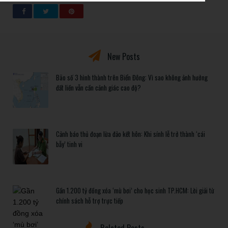
New Posts
Bão số 3 hình thành trên Biển Đông: Vì sao không ảnh hưởng
đất liền vẫn cần cảnh giác cao độ?
Cảnh báo thủ đoạn lừa đảo kết hôn: Khi sính lễ trở thành ‘cái
bẫy’ tinh vi
Gần 1.200 tỷ đồng xóa ‘mù bơi’ cho học sinh TP.HCM: Lời giải từ
chính sách hỗ trợ trực tiếp
Related Posts