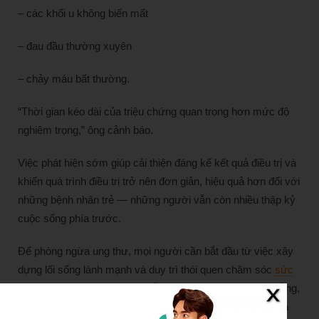
– các khối u không biến mất
– đau đầu thường xuyên
– chảy máu bất thường.
“Thời gian kéo dài của triệu chứng quan trọng hơn mức độ
nghiêm trọng,” ông cảnh báo.
Việc phát hiện sớm giúp cải thiện đáng kể kết quả điều trị và
khiến quá trình điều trị trở nên đơn giản, hiệu quả hơn đối với
những bệnh nhân trẻ — những người vẫn còn nhiều thập kỷ
cuộc sống phía trước.
Để phòng ngừa ung thư, mọi người cần bắt đầu từ việc xây
dựng lối sống lành mạnh và duy trì thói quen chăm sóc
sức
khỏe
chủ động. Trước hết, mỗi người nên ăn uống cân bằng,
tăng cường rau xanh, trái cây tươi, ngũ cốc nguyên hạt và