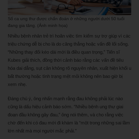
Số ca ung thư được chẩn đoán ở những người dưới 50 tuổi
đang gia tăng. (Ảnh minh họa)
Nhiều bệnh nhân trẻ trì hoãn việc tìm kiếm sự trợ giúp vì các
triệu chứng dễ bị cho là do căng thẳng hoặc vấn đề lối sống.
“Những thay đổi kéo dài mới là điều quan trọng,” Tiến sĩ
Kubes giải thích, đồng thời cảnh báo rằng các vấn đề tiêu
hóa dai dẳng, sụt cân không rõ nguyên nhân, xuất hiện khối u
bất thường hoặc tình trạng mệt mỏi không nên bao giờ bị
xem nhẹ.
Đáng chú ý, ông nhấn mạnh rằng đau không phải lúc nào
cũng là dấu hiệu cảnh báo sớm. “Nhiều bệnh ung thư giai
đoạn đầu không gây đau,” ông nói thêm, và cho rằng việc
chờ đến khi có đau mới đi khám là “một trong những sai lầm
lớn nhất mà mọi người mắc phải.”