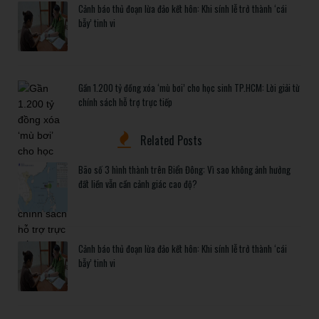
Cảnh báo thủ đoạn lừa đảo kết hôn: Khi sính lễ trở thành ‘cái
bẫy’ tinh vi
Gần 1.200 tỷ đồng xóa ‘mù bơi’ cho học sinh TP.HCM: Lời giải từ
chính sách hỗ trợ trực tiếp
Related Posts
Bão số 3 hình thành trên Biển Đông: Vì sao không ảnh hưởng
đất liền vẫn cần cảnh giác cao độ?
Cảnh báo thủ đoạn lừa đảo kết hôn: Khi sính lễ trở thành ‘cái
bẫy’ tinh vi