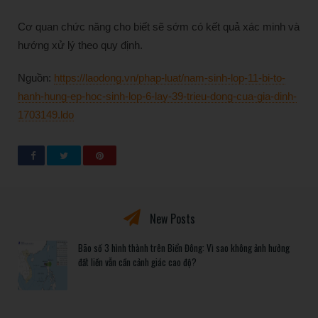
Cơ quan chức năng cho biết sẽ sớm có kết quả xác minh và
hướng xử lý theo quy định.
Nguồn:
https://laodong.vn/phap-luat/nam-sinh-lop-11-bi-to-
hanh-hung-ep-hoc-sinh-lop-6-lay-39-trieu-dong-cua-gia-dinh-
1703149.ldo
New Posts
Bão số 3 hình thành trên Biển Đông: Vì sao không ảnh hưởng
đất liền vẫn cần cảnh giác cao độ?