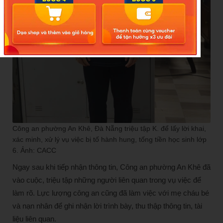
Công an phường An Khê, Đà Nẵng triệu tập K. để lấy lời khai,
xác minh, xử lý vụ việc bị tố hành hung, tống tiền học sinh lớp
6. Ảnh: CACC
Ngay sau khi tiếp nhận thông tin, Công an phường An Khê đã
vào cuộc, triệu tập những người liên quan trong vụ việc để
làm rõ. Lực lượng công an cũng đã làm việc với mẹ cháu bé
và nạn nhân để ghi nhận lời trình bày, thu thập thông tin, tài
liệu liên quan.