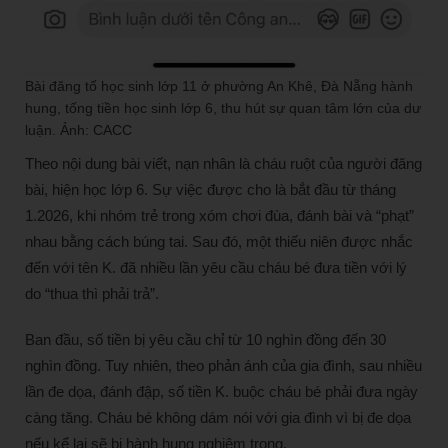
Bài đăng tố học sinh lớp 11 ở phường An Khê, Đà Nẵng hành
hung, tống tiền học sinh lớp 6, thu hút sự quan tâm lớn của dư
luận. Ảnh: CACC
Theo nội dung bài viết, nạn nhân là cháu ruột của người đăng
bài, hiện học lớp 6. Sự việc được cho là bắt đầu từ tháng
1.2026, khi nhóm trẻ trong xóm chơi đùa, đánh bài và “phạt”
nhau bằng cách búng tai. Sau đó, một thiếu niên được nhắc
đến với tên K. đã nhiều lần yêu cầu cháu bé đưa tiền với lý
do “thua thì phải trả”.
Ban đầu, số tiền bị yêu cầu chỉ từ 10 nghìn đồng đến 30
nghìn đồng. Tuy nhiên, theo phản ánh của gia đình, sau nhiều
lần đe dọa, đánh đập, số tiền K. buộc cháu bé phải đưa ngày
càng tăng. Cháu bé không dám nói với gia đình vì bị đe dọa
nếu kể lại sẽ bị hành hung nghiêm trọng.