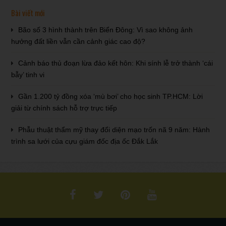
Bài viết mới
Bão số 3 hình thành trên Biển Đông: Vì sao không ảnh
hưởng đất liền vẫn cần cảnh giác cao độ?
Cảnh báo thủ đoạn lừa đảo kết hôn: Khi sính lễ trở thành ‘cái
bẫy’ tinh vi
Gần 1.200 tỷ đồng xóa ‘mù bơi’ cho học sinh TP.HCM: Lời
giải từ chính sách hỗ trợ trực tiếp
Phẫu thuật thẩm mỹ thay đổi diện mạo trốn nã 9 năm: Hành
trình sa lưới của cựu giám đốc địa ốc Đắk Lắk