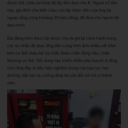
được hỏi, cháu bé khai đã lấy tiền đưa cho K. Ngoài số tiền
này, gia đình cho biết cháu còn lấy thêm tiền của ông bà
ngoại, tổng cộng khoảng 39 triệu đồng, để đưa cho người đe
dọa mình.
Bài đăng kèm theo clip được cho là ghi lại cảnh hành hung,
các tin nhắn đe dọa, tống tiền cùng hình ảnh nhiều vết bầm
trên cơ thể cháu bé và chẩn đoán chấn động não, chấn
thương cơ thể. Nội dung này khiến nhiều phụ huynh lo lắng,
cho rằng đây là dấu hiệu nghiêm trọng của bạo lực học
đường, bắt nạt và cưỡng đoạt tài sản đối với trẻ vị thành
niên.