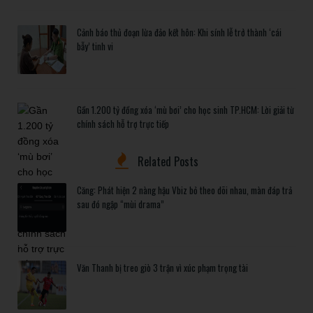
Cảnh báo thủ đoạn lừa đảo kết hôn: Khi sính lễ trở thành ‘cái
bẫy’ tinh vi
Gần 1.200 tỷ đồng xóa ‘mù bơi’ cho học sinh TP.HCM: Lời giải từ
chính sách hỗ trợ trực tiếp
Related Posts
Căng: Phát hiện 2 nàng hậu Vbiz bỏ theo dõi nhau, màn đáp trả
sau đó ngập “mùi drama”
Văn Thanh bị treo giò 3 trận vì xúc phạm trọng tài