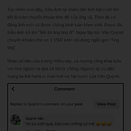
Tuy nhiên mới đây, Kiều Anh lại khiến dân tình bật cười khi
tiết lộ màn chuyển khoản khó đỡ của ông xã. Theo đó cô
đăng ảnh mới và được chồng bình luận khen xinh. Được đà,
Kiều Anh trả lời: “Mê thì ting ting đi”. Ngay lập tức Văn Quỳnh
chuyển khoản cho vợ 1 VND kèm nội dung ngắn gọn “Ting
ting”.
Nhận số tiền của ít lòng nhiều này, ca nương công khai luôn
với mọi người và dọa sẽ block chồng. Ngược lại cư dân
mạng lại thả haha vì màn troll vợ hài hước của Văn Quỳnh.