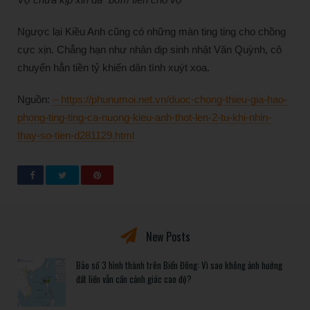
Ngược lại Kiều Anh cũng có những màn ting ting cho chồng
cực xịn. Chẳng hạn như nhân dịp sinh nhật Văn Quỳnh, cô
chuyển hẳn tiền tỷ khiến dân tình xuýt xoa.
Nguồn:
– https://phunumoi.net.vn/duoc-chong-thieu-gia-hao-
phong-ting-ting-ca-nuong-kieu-anh-thot-len-2-tu-khi-nhin-
thay-so-tien-d281129.html
New Posts
Bão số 3 hình thành trên Biển Đông: Vì sao không ảnh hưởng
đất liền vẫn cần cảnh giác cao độ?