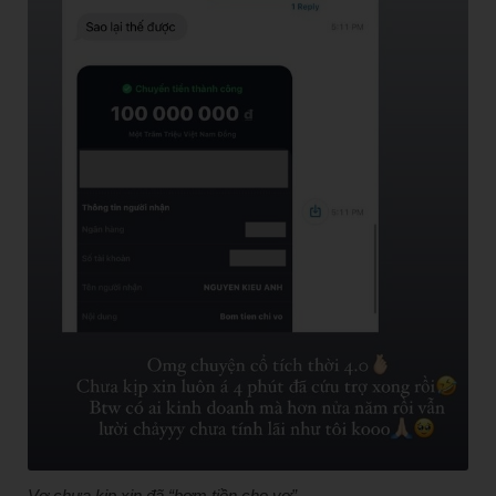
Vợ chưa kịp xin đã “bơm tiền cho vợ”