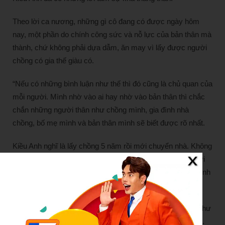
Theo lời ca nương, những gì cô đang có được ngày hôm
nay, một phần do chính công sức và nỗ lực của bản thân mà
thành, chứ không phải dựa dẫm, ăn may vì lấy được người
chồng có gia thế giàu có.
“Nếu có những bình luận như thế thì đó cũng là chủ quan của
mỗi người. Mình nhờ vào ai hay nhờ vào bản thân thì chắc
chắn những người thân như chồng mình, gia đình nhà
chồng, bố mẹ mình và bản thân mình sẽ biết được rõ nhất.
Kiều Anh nghĩ là lấy chồng 5 năm rồi mới chuyển nhà. Không
phải ngay từ đầu đã có luôn. Nhìn sâu xa sẽ biết câu trả lời
đó là gì. Tất cả những gì mình đang có đều từ bản thân mình
làm ra. Thật sự là như thế.
Kể cả những mối quan hệ trong gia đình hoặc những cái như
nhà cửa, vật chất… đều có công sức của Kiều Anh làm ra.