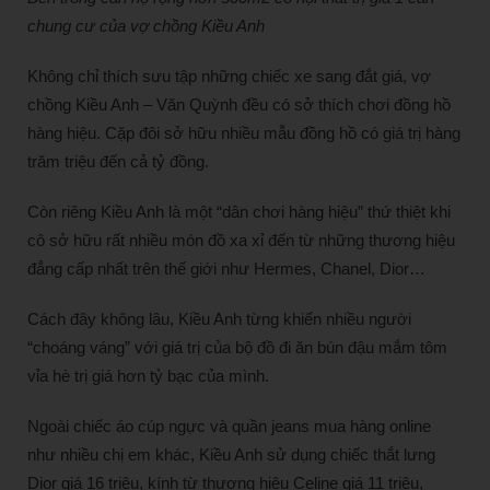
chung cư của vợ chồng Kiều Anh
Không chỉ thích sưu tập những chiếc xe sang đắt giá, vợ
chồng Kiều Anh – Văn Quỳnh đều có sở thích chơi đồng hồ
hàng hiệu. Cặp đôi sở hữu nhiều mẫu đồng hồ có giá trị hàng
trăm triệu đến cả tỷ đồng.
Còn riêng Kiều Anh là một “dân chơi hàng hiệu” thứ thiệt khi
cô sở hữu rất nhiều món đồ xa xỉ đến từ những thương hiệu
đẳng cấp nhất trên thế giới như Hermes, Chanel, Dior…
Cách đây không lâu, Kiều Anh từng khiến nhiều người
“choáng váng” với giá trị của bộ đồ đi ăn bún đậu mắm tôm
vỉa hè trị giá hơn tỷ bạc của mình.
Ngoài chiếc áo cúp ngực và quần jeans mua hàng online
như nhiều chị em khác, Kiều Anh sử dụng chiếc thắt lưng
Dior giá 16 triệu, kính từ thương hiệu Celine giá 11 triệu,