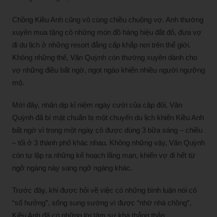
Chồng Kiều Anh cũng vô cùng chiều chuộng vợ. Anh thường
xuyên mua tặng cô những món đồ hàng hiệu đắt đỏ, đưa vợ
đi du lịch ở những resort đẳng cấp khắp nơi trên thế giới.
Không những thế, Văn Quỳnh còn thường xuyên dành cho
vợ những điều bất ngờ, ngọt ngào khiến nhiều người ngưỡng
mộ.
Mới đây, nhân dịp kỉ niệm ngày cưới của cặp đôi, Văn
Quỳnh đã bí mật chuẩn bị một chuyến du lịch khiến Kiều Anh
bất ngờ vì trong một ngày cô được dùng 3 bữa sáng – chiều
– tối ở 3 thành phố khác nhau. Không những vậy, Văn Quỳnh
còn tự lập ra những kế hoạch lãng mạn, khiến vợ đi hết từ
ngỡ ngàng này sang ngỡ ngàng khác.
Trước đây, khi được hỏi về việc có những bình luận nói cô
“số hưởng”, sống sung sướng vì được “nhờ nhà chồng”,
Kiều Anh đã có những lời tâm sự khá thẳng thắn.