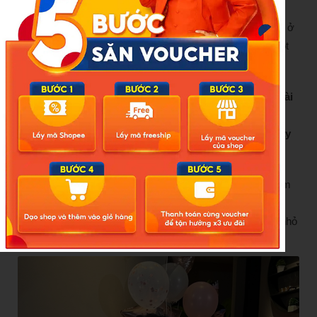
Nên Kiều Anh nghĩ là với một cái năng lượng như thế này, ở
trong hoàn cảnh như thế nào, mình cũng có thể xây lại một
cái như bây giờ”, cô giãi bày trên Ngoisao.net.
Trước đó, báo Phụ Nữ Mới ngày 26/09/2023 cũng có bài
đăng với thông tin: “Được chồng thiếu gia hào phóng
ting ting, ca nương Kiều Anh thốt lên 2 từ khi nhìn thấy
số tiền”. Nội dung được báo đưa như sau:
Ca nương Kiều Anh và thiếu gia Văn Quỳnh vốn được xem
là cặp đôi ngọt ngào nhất nhì cõi mạng. Cả hai thoải mái
công khai sự quan tâm dành cho đối phương, từ chuyện nhỏ
nhất như bữa ăn đến những món quà xịn xò.