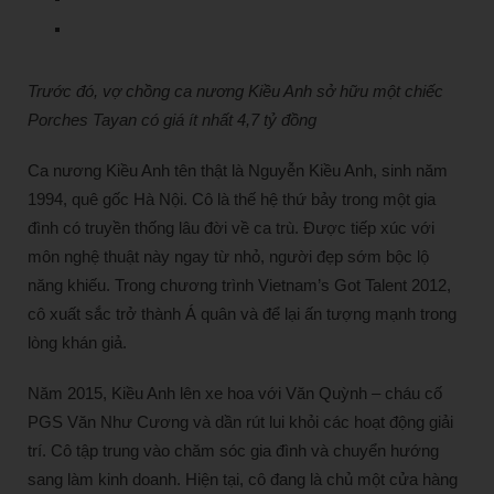
Trước đó, vợ chồng ca nương Kiều Anh sở hữu một chiếc
Porches Tayan có giá ít nhất 4,7 tỷ đồng
Ca nương Kiều Anh tên thật là Nguyễn Kiều Anh, sinh năm
1994, quê gốc Hà Nội. Cô là thế hệ thứ bảy trong một gia
đình có truyền thống lâu đời về ca trù. Được tiếp xúc với
môn nghệ thuật này ngay từ nhỏ, người đẹp sớm bộc lộ
năng khiếu. Trong chương trình Vietnam’s Got Talent 2012,
cô xuất sắc trở thành Á quân và để lại ấn tượng mạnh trong
lòng khán giả.
Năm 2015, Kiều Anh lên xe hoa với Văn Quỳnh – cháu cố
PGS Văn Như Cương và dần rút lui khỏi các hoạt động giải
trí. Cô tập trung vào chăm sóc gia đình và chuyển hướng
sang làm kinh doanh. Hiện tại, cô đang là chủ một cửa hàng