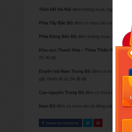
Thời tiết Hà Nội
đêm không mưa, ngày nắng nón
Phía Tây Bắc Bộ
đêm có mưa rào và dông vài nơ
Phía Đông Bắc Bộ
đêm không mưa; ngày nắng n
Khu vực Thanh Hóa – Thừa Thiên Huế
đêm kh
25-40 độ.
Duyên hải Nam Trung Bộ
đêm có mưa rào và d
gắt. Nhiệt độ từ 24-38 độ.
Cao nguyên Trung Bộ
đêm có mưa rào và dông 
Nam Bộ
đêm có mưa rào và dông vài nơi; ngày 
SHARE ON FACEBOOK