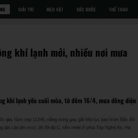
ỐNG
GIẢI TRÍ
MẸO VẶT
SỨC KHỎE
THỂ THAO
ông khí lạnh mới, nhiều nơi mưa
ng khí lạnh yếu cuối mùa, từ đêm 16/4, mưa dông diện
 gia, hôm nay (12/4), nắng nóng gay gắt tiếp tục bao trùm Bắc Bộ
g lân cận lên mức 38-39 độ C, nền nhiệt ở phía Tây Nghệ An, Hà