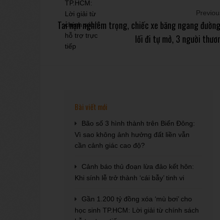
Previous
Tai nạn nghiêm trọng, chiếc xe băng ngang đường 
lối đi tự mở, 3 người thư
Bài viết mới
Bão số 3 hình thành trên Biển Đông:
Vì sao không ảnh hưởng đất liền vẫn
cần cảnh giác cao độ?
Cảnh báo thủ đoạn lừa đảo kết hôn:
Khi sính lễ trở thành ‘cái bẫy’ tinh vi
Gần 1.200 tỷ đồng xóa ‘mù bơi’ cho
học sinh TP.HCM: Lời giải từ chính sách