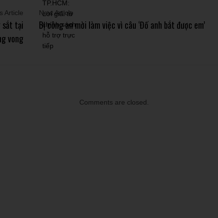
 Article
Next Article
sắt tại
Bị công an mời làm việc vì câu ‘Đố anh bắt được em’
ơng vong
Comments are closed.