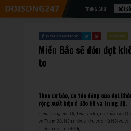
TRANG CHỦ
ĐỜI S
SHARE ON FACEBOOK
ĐỜI SỐNG
Miền Bắc sẽ đón đợt kh
to
Theo dự báo, do tác động của đợt khô
rộng xuất hiện ở Bắc Bộ và Trung Bộ.
Theo Trung tâm Dự báo Khí tượng Thủy văn Quốc
và Trung Bộ. Nền nhiệt ở khu vực Hà Nội và vùn
Tĩnh có nơi trên 40 độ.