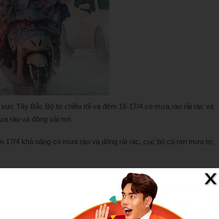
 vực Tây Bắc Bộ từ chiều tối và đêm 16-17/4 có mưa rào rải rác và
ưa rào và dông vài nơi.
 17/4 khả năng có mưa rào và dông rải rác, cục bộ có nơi mưa to;
 nắng nóng có khả năng dịu dần. Riêng phía Bắc (Thanh Hóa – Hà
ưa rào và dông rải rác, cục bộ có nơi mưa to.
êm 12 và ngày 13/4