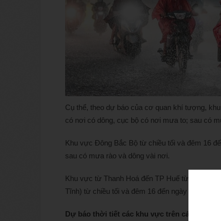
Cụ thể, theo dự báo của cơ quan khí tượng, khu
có nơi có dông, cục bộ có nơi mưa to; sau có m
Khu vực Đông Bắc Bộ từ chiều tối và đêm 16 đến
sau có mưa rào và dông vài nơi.
Khu vực từ Thanh Hoá đến TP Huế từ ngày 17/4
Tĩnh) từ chiều tối và đêm 16 đến ngày 17/4 có m
Dự báo thời tiết các khu vực trên cả nước đ