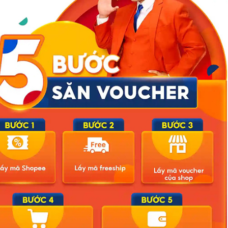
g. Nhiệt độ từ 25-36 độ.
i, ngày nắng nóng và nắng nóng gay gắt. Nhiệt độ từ 23-38 độ.
óng. Nhiệt độ từ 23-36 độ.
ông mưa, ngày nắng nóng gay gắt và đặc biệt gay gắt. Nhiệt độ từ
ông vài nơi; ngày nắng, phía Bắc có nắng nóng và nắng nóng gay
vài nơi; ngày nắng nóng. Nhiệt độ từ 21-36 độ.
nắng nóng. Nhiệt độ từ 25-36 độ.