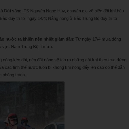
e và Đời sống, TS Nguyễn Ngọc Huy, chuyên gia về biến đổi khí hậu
 Bắc duy trì tới ngày 14/4; Nắng nóng ở Bắc Trung Bộ duy trì tới
vào nước ta khiến nền nhiệt giảm dần
; Từ ngày 17/4 mưa dông
hu vực Nam Trung Bộ ít mưa.
óng kéo dài, nền đất nóng sẽ tạo ra những cột khí theo trục đứng
và các tinh thể nước luôn bị không khí nóng đẩy lên cao có thể dẫn
 phòng tránh.