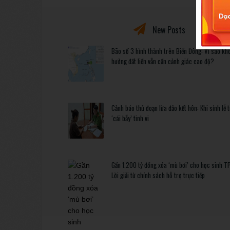
New Posts
Bão số 3 hình thành trên Biển Đông: Vì sao kh
hưởng đất liền vẫn cần cảnh giác cao độ?
Cảnh báo thủ đoạn lừa đảo kết hôn: Khi sính lễ 
‘cái bẫy’ tinh vi
Gần 1.200 tỷ đồng xóa ‘mù bơi’ cho học sinh T
Lời giải từ chính sách hỗ trợ trực tiếp