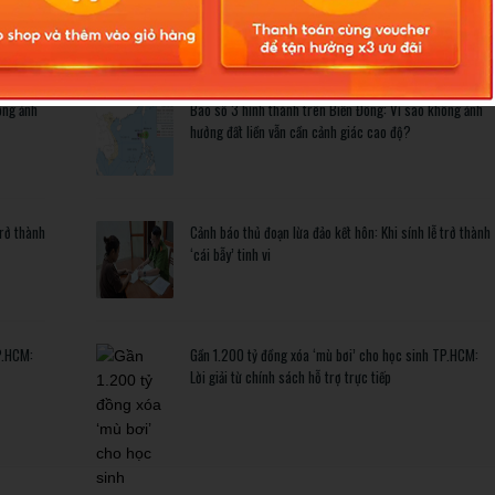
Related Posts
ông ảnh
Bão số 3 hình thành trên Biển Đông: Vì sao không ảnh
hưởng đất liền vẫn cần cảnh giác cao độ?
trở thành
Cảnh báo thủ đoạn lừa đảo kết hôn: Khi sính lễ trở thành
‘cái bẫy’ tinh vi
P.HCM:
Gần 1.200 tỷ đồng xóa ‘mù bơi’ cho học sinh TP.HCM:
Lời giải từ chính sách hỗ trợ trực tiếp