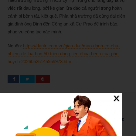
Hiệu trưởng Trường THCS Lý Tự Trọng cho rằng đây là vụ
việc rất đau lòng, bởi kẻ gian lừa đảo cả người trong hoàn
cảnh bị bệnh tật, kiệt quệ. Phía nhà trường đã cùng đại diện
gia đình ông Định đến Công an xã Cư Prao để trình báo,
phục vụ công tác xác minh.
Nguồn:
https://dantri.com.vn/giao-duc/mao-danh-co-chu-
nhiem-de-lua-hon-50-trieu-dong-tien-chua-benh-cua-phu-
huynh-20260525145959973.htm
New Posts
Bão số 3 hình thành trên Biển Đông: Vì sao không ảnh hưởng
đất liền vẫn cần cảnh giác cao độ?