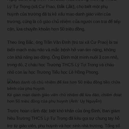
Lý Tự Trọng (xã Cư Prao, Đắk Lắk), cho biết một phụ
huynh của trường đã bị kẻ xấu mạo danh giáo viên của
trường, cũng là cô giáo chủ nhiệm của người con trai để tiếp
cận, lừa chuyển khoản hơn 50 triệu đồng.
Theo ông Bắc, ông Trần Văn Định (trú tại xã Cư Prao) bị tai
biến mạch máu não và mắc bệnh hở van tim nặng, không
còn khả năng lao động. Ông Định một mình nuôi 3 con nhỏ,
trong đó, 2 cháu học Trường THCS Lý Tự Trọng và cháu
nhỏ còn lại học Trường Tiểu học Lê Hồng Phong.
Kẻ gian mạo danh giáo viên chủ nhiệm để lừa đảo, chiếm đoạt
hơn 50 triệu đồng của phụ huynh (Ảnh: Uy Nguyễn).
Trước hoàn cảnh đặc biệt khó khăn của ông Định, Ban giám
hiệu Trường THCS Lý Tự Trọng đã kêu gọi sự chung tay hỗ
trợ từ giáo viên, phụ huynh và học sinh nhà trường. Tổng số