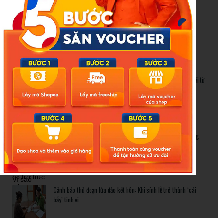
Cảnh báo thủ đoạn lừa đảo kết hôn: Khi sính lễ trở thành ‘cái
bẫy’ tinh vi
Gần 1.200 tỷ đồng xóa ‘mù bơi’ cho học sinh TP.HCM: Lời giải từ
chính sách hỗ trợ trực tiếp
Related Posts
Bão số 3 hình thành trên Biển Đông: Vì sao không ảnh hưởng
đất liền vẫn cần cảnh giác cao độ?
Cảnh báo thủ đoạn lừa đảo kết hôn: Khi sính lễ trở thành ‘cái
bẫy’ tinh vi