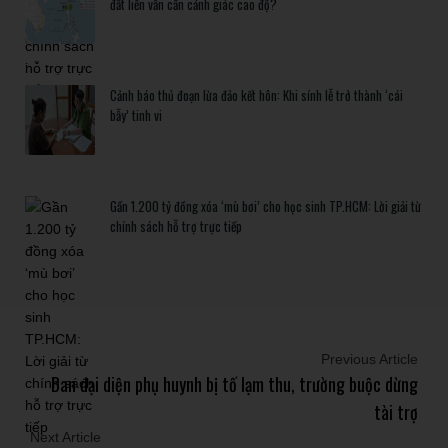
đất liền vẫn cần cảnh giác cao độ?
Cảnh báo thủ đoạn lừa đảo kết hôn: Khi sính lễ trở thành ‘cái
bẫy’ tinh vi
Gần 1.200 tỷ đồng xóa ‘mù bơi’ cho học sinh TP.HCM: Lời giải từ
chính sách hỗ trợ trực tiếp
Previous Article
Ban đại diện phụ huynh bị tố lạm thu, trường buộc dừng
tài trợ
Next Article