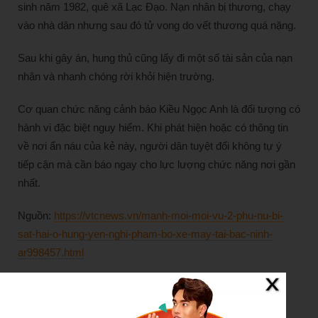
sinh năm 1982, quê xã Lạc Đạo. Nạn nhân bị thương, chạy
vào nhà dân nhưng sau đó tử vong do vết thương quá nặng.
Sau khi gây án, hung thủ cũng lấy đi một số tài sản của nạn
nhân và nhanh chóng rời khỏi hiện trường.
Cơ quan chức năng cảnh báo Kiều Ngọc Anh là đối tượng có
hành vi đặc biệt nguy hiểm. Khi phát hiện hoặc có thông tin
về nơi ẩn náu của kẻ này, người dân tuyệt đối không tự ý
tiếp cận mà cần báo ngay cho lực lượng chức năng nơi gần
nhất.
Nguồn:
https://vtcnews.vn/manh-moi-moi-vu-2-phu-nu-bi-
sat-hai-o-hung-yen-nghi-pham-bo-xe-may-tai-bac-ninh-
ar998457.html