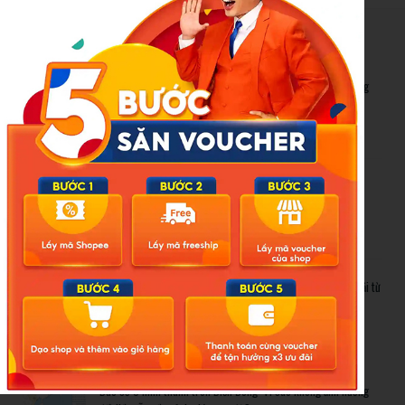
New Posts
Bão số 3 hình thành trên Biển Đông: Vì sao không ảnh hưởng
đất liền vẫn cần cảnh giác cao độ?
Cảnh báo thủ đoạn lừa đảo kết hôn: Khi sính lễ trở thành ‘cái
bẫy’ tinh vi
Gần 1.200 tỷ đồng xóa ‘mù bơi’ cho học sinh TP.HCM: Lời giải từ
chính sách hỗ trợ trực tiếp
Related Posts
Bão số 3 hình thành trên Biển Đông: Vì sao không ảnh hưởng