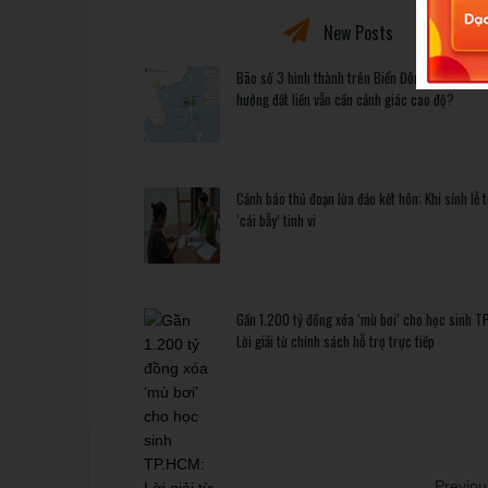
New Posts
Bão số 3 hình thành trên Biển Đông: Vì sao kh
hưởng đất liền vẫn cần cảnh giác cao độ?
Cảnh báo thủ đoạn lừa đảo kết hôn: Khi sính lễ 
‘cái bẫy’ tinh vi
Gần 1.200 tỷ đồng xóa ‘mù bơi’ cho học sinh T
Lời giải từ chính sách hỗ trợ trực tiếp
Previous