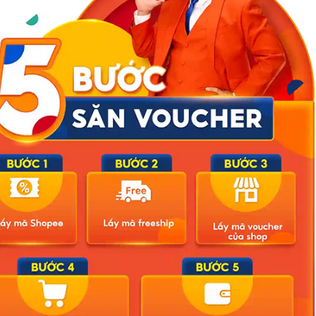
c nhà giáo, những điều viên chức không được làm, đã làm ảnh
môi trường giáo dục và tình hình an ninh trật tự địa phương.
ết định thi hành kỷ luật bằng hình thức cảnh cáo đối với nữ giáo
được các cơ quan chức năng kiểm tra, xác minh hành vi vi phạm
ử lý kỷ luật, Trường THCS Văn Phú làm rõ trách nhiệm và yêu cầu
nhắc nhở, hỗ trợ, giúp đỡ trực tiếp để học sinh khắc phục khuyết
nh nhằm phối hợp giúp đỡ học sinh khắc phục khuyết điểm; tạm
 hiện các biện pháp giáo dục khác theo quy định của Bộ Giáo dục
ười lao động