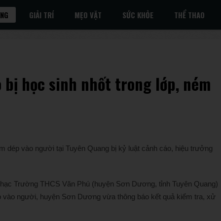
ỐNG
GIẢI TRÍ
MẸO VẶT
SỨC KHỎE
THỂ THAO
o bị học sinh nhốt trong lớp, ném
ném dép vào người tại Tuyên Quang bị kỷ luật cảnh cáo, hiệu trưởng
m nhạc Trường THCS Văn Phú (huyện Sơn Dương, tỉnh Tuyên Quang)
ép vào người, huyện Sơn Dương vừa thông báo kết quả kiểm tra, xử