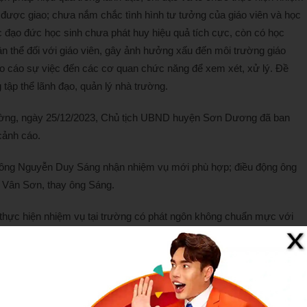
được giao; chưa nắm chắc tình hình tư tưởng của giáo viên và học
ục đạo đức học sinh chưa phát huy hiệu quả tích cực, còn có học
 thể đối với giáo viên, gây ảnh hưởng xấu đến môi trường giáo
áo cáo sự việc đến các cơ quan chức năng để xem xét, xử lý. Đề
 tập thể lãnh đạo, quản lý nhà trường.
ường, ngày 25/12/2023, Chủ tịch UBND huyện Sơn Dương đã ban
cảnh cáo.
ông Nguyễn Duy Sáng nhận nhiệm vụ mới phù hợp; điều động ông
Vân Sơn, thay ông Sáng.
h thực hiện nhiệm vụ tại trường có phát ngôn không chuẩn mực với
 giáo viên chưa bảo đảm tính sư phạm.
 bản thân cô có phát ngôn xúc phạm đến học sinh và có hành vi cầm
 video clip được đăng tải trên mạng xã hội).