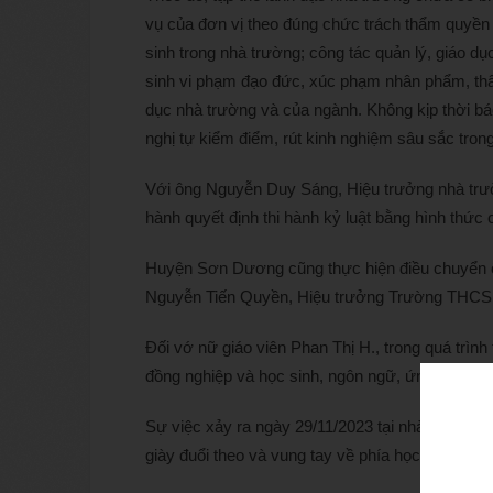
vụ của đơn vị theo đúng chức trách thẩm quyền 
sinh trong nhà trường; công tác quản lý, giáo d
sinh vi phạm đạo đức, xúc phạm nhân phẩm, thân
dục nhà trường và của ngành. Không kịp thời b
nghị tự kiểm điểm, rút kinh nghiệm sâu sắc trong
Với ông Nguyễn Duy Sáng, Hiệu trưởng nhà tr
hành quyết định thi hành kỷ luật bằng hình thức 
Huyện Sơn Dương cũng thực hiện điều chuyển 
Nguyễn Tiến Quyền, Hiệu trưởng Trường THCS 
Đối vớ nữ giáo viên Phan Thị H., trong quá trìn
đồng nghiệp và học sinh, ngôn ngữ, ứng xử của
Sự việc xảy ra ngày 29/11/2023 tại nhà trường,
giày đuổi theo và vung tay về phía học sinh (các