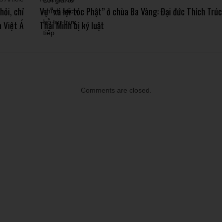
ỏi, chỉ
Vụ “xá lợi tóc Phật” ở chùa Ba Vàng: Đại đức Thích Trúc
 Việt Á
Thái Minh bị kỷ luật
Comments are closed.