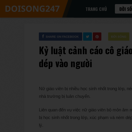
TRANG CHỦ
ĐỜI S
SHARE ON FACEBOOK
ĐỜI SỐNG
Kỷ luật cảnh cáo cô giá
dép vào người
Nữ giáo viên bị nhiều học sinh nhốt trong lớp, 
nhà trường bị luân chuyển.
Liên quan đến vụ việc nữ giáo viên bộ môn â
bị học sinh nhốt trong lớp, xúc phạm và ném d
lý.