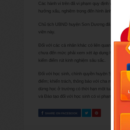
Các hành vi trên đã vi phạm quy định về đạo đứ
hưởng xấu, nghiêm trọng đến hình ảnh nhà giáo, 
Chủ tịch UBND huyện Sơn Dương đã ban hành quy
viên này.
Đối với các cá nhân khác có liên quan sự việc 
chưa đến mức phải xem xét áp dụng hình thức x
kiểm điểm rút kinh nghiệm sâu sắc.
Đối với học sinh, chính quyền huyện Sơn Dương 
điểm; khiển trách, thông báo với cha mẹ học si
dừng học ở trường có thời hạn một tuần và thực
và Đào tạo đối với học sinh có vi phạm.
Theo Ng
SHARE ON FACEBOOK