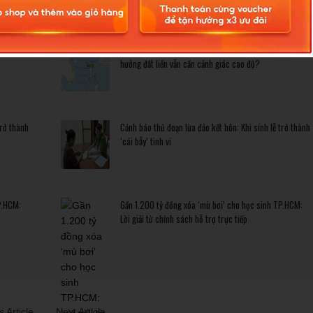
Related Posts
ông ảnh
Bão số 3 hình thành trên Biển Đông: Vì sao không ảnh
hưởng đất liền vẫn cần cảnh giác cao độ?
trở thành
Cảnh báo thủ đoạn lừa đảo kết hôn: Khi sính lễ trở thành
‘cái bẫy’ tinh vi
P.HCM:
Gần 1.200 tỷ đồng xóa ‘mù bơi’ cho học sinh TP.HCM:
Lời giải từ chính sách hỗ trợ trực tiếp
 Article
Next Article