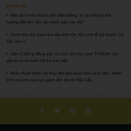
Bài viết mới
Bão số 3 hình thành trên Biển Đông: Vì sao không ảnh
hưởng đất liền vẫn cần cảnh giác cao độ?
Cảnh báo thủ đoạn lừa đảo kết hôn: Khi sính lễ trở thành ‘cái
bẫy’ tinh vi
Gần 1.200 tỷ đồng xóa ‘mù bơi’ cho học sinh TP.HCM: Lời
giải từ chính sách hỗ trợ trực tiếp
Phẫu thuật thẩm mỹ thay đổi diện mạo trốn nã 9 năm: Hành
trình sa lưới của cựu giám đốc địa ốc Đắk Lắk