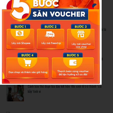
Cảnh báo thủ đoạn lừa đảo kết hôn: Khi sính lễ trở thành ‘cái
bẫy’ tinh vi
Gần 1.200 tỷ đồng xóa ‘mù bơi’ cho học sinh TP.HCM: Lời giải từ
chính sách hỗ trợ trực tiếp
Related Posts
Bão số 3 hình thành trên Biển Đông: Vì sao không ảnh hưởng
đất liền vẫn cần cảnh giác cao độ?
Cảnh báo thủ đoạn lừa đảo kết hôn: Khi sính lễ trở thành ‘cái
bẫy’ tinh vi