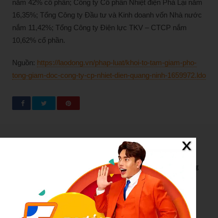
nắm 42% cổ phần; Công ty Cổ phần Nhiệt điện Phả Lại nắm
16,35%; Tổng Công ty Đầu tư và Kinh doanh vốn Nhà nước
nắm 11,42%; Tổng Công ty Điện lực TKV – CTCP nắm
10,62% cổ phần.
Nguồn:
https://laodong.vn/phap-luat/khoi-to-tam-giam-pho-
tong-giam-doc-cong-ty-cp-nhiet-dien-quang-ninh-1659972.ldo
New Posts
Bão số 3 hình thành trên Biển Đông: Vì sao không ảnh hưởng
đất liền vẫn cần cảnh giác cao độ?