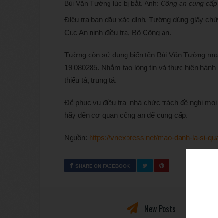
Bùi Văn Tường lúc bị bắt. Ảnh:
Công an cung cấp
Điều tra ban đầu xác định, Tường dùng giấy ch
Cục An ninh điều tra, Bộ Công an.
Tường còn sử dụng biển tên Bùi Văn Tường man
19.080285. Nhằm tạo lòng tin và thực hiện hành
thiếu tá, trung tá.
Để phục vụ điều tra, nhà chức trách đề nghị mọi 
hãy đến cơ quan công an để cung cấp.
Nguồn:
https://vnexpress.net/mao-danh-la-si-qu
SHARE ON FACEBOOK
New Posts