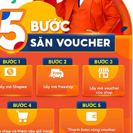
ông ảnh
Bão số 3 hình thành trên Biển Đông: Vì sao không ảnh
hưởng đất liền vẫn cần cảnh giác cao độ?
trở thành
Cảnh báo thủ đoạn lừa đảo kết hôn: Khi sính lễ trở thành
‘cái bẫy’ tinh vi
P.HCM:
Gần 1.200 tỷ đồng xóa ‘mù bơi’ cho học sinh TP.HCM:
Lời giải từ chính sách hỗ trợ trực tiếp
 Article
Next Article
hập viện
5 dấu hiệu buổi tối có thể cảnh báo nguy cơ bị K, chớ c