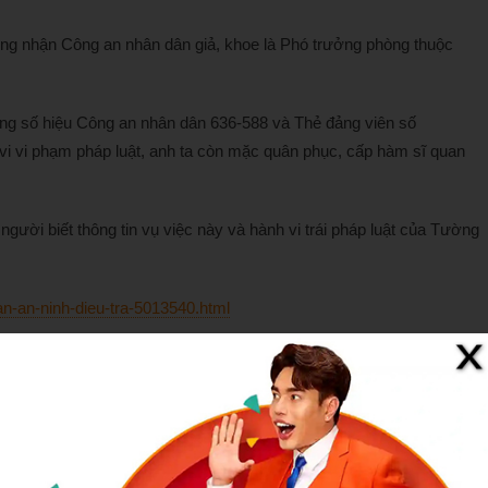
ứng nhận Công an nhân dân giả, khoe là Phó trưởng phòng thuộc
g số hiệu Công an nhân dân 636-588 và Thẻ đảng viên số
 vi vi phạm pháp luật, anh ta còn mặc quân phục, cấp hàm sĩ quan
người biết thông tin vụ việc này và hành vi trái pháp luật của Tường
an-an-ninh-dieu-tra-5013540.html
Related Posts