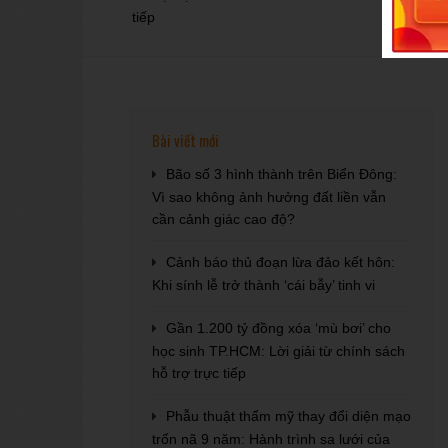
Bài viết mới
Bão số 3 hình thành trên Biển Đông:
Vì sao không ảnh hưởng đất liền vẫn
cần cảnh giác cao độ?
Cảnh báo thủ đoạn lừa đảo kết hôn:
Khi sính lễ trở thành ‘cái bẫy’ tinh vi
Gần 1.200 tỷ đồng xóa ‘mù bơi’ cho
học sinh TP.HCM: Lời giải từ chính sách
hỗ trợ trực tiếp
Phẫu thuật thẩm mỹ thay đổi diện mạo
trốn nã 9 năm: Hành trình sa lưới của