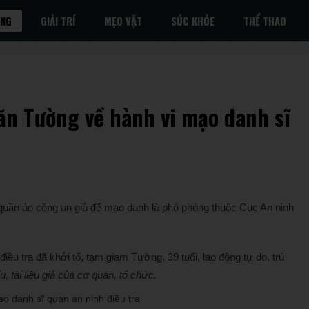
ỐNG
GIẢI TRÍ
MẸO VẶT
SỨC KHỎE
THỂ THAO
ăn Tường về hành vi mạo danh sĩ
quần áo công an giả để mạo danh là phó phòng thuộc Cục An ninh
ều tra đã khởi tố, tạm giam Tường, 39 tuổi, lao động tự do, trú
 tài liệu giả của cơ quan, tổ chức.