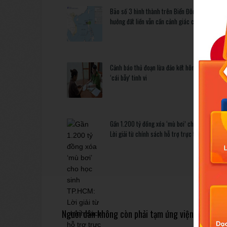
Bão số 3 hình thành trên Biển Đông: Vì sao kh
hưởng đất liền vẫn cần cảnh giác cao độ?
Cảnh báo thủ đoạn lừa đảo kết hôn: Khi sính lễ 
‘cái bẫy’ tinh vi
Gần 1.200 tỷ đồng xóa ‘mù bơi’ cho học sinh T
Lời giải từ chính sách hỗ trợ trực tiếp
Previous
Người dân không còn phải tạm ứng viện phí khi n