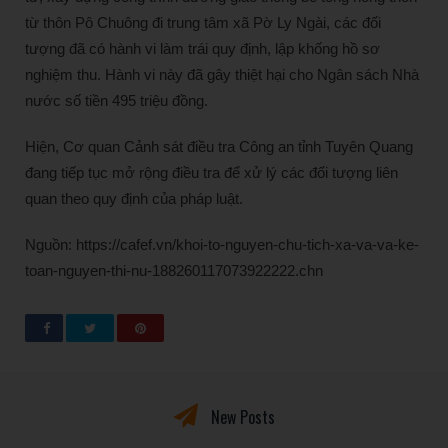
từ thôn Pô Chuông đi trung tâm xã Pờ Ly Ngài, các đối
tượng đã có hành vi làm trái quy định, lập khống hồ sơ
nghiệm thu. Hành vi này đã gây thiệt hại cho Ngân sách Nhà
nước số tiền 495 triệu đồng.
Hiện, Cơ quan Cảnh sát điều tra Công an tỉnh Tuyên Quang
đang tiếp tục mở rộng điều tra để xử lý các đối tượng liên
quan theo quy định của pháp luật.
Nguồn: https://cafef.vn/khoi-to-nguyen-chu-tich-xa-va-va-ke-
toan-nguyen-thi-nu-188260117073922222.chn
New Posts