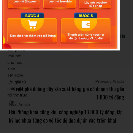
Cảnh báo thủ đoạn lừa đảo kết hôn: Khi sính lễ trở thành ‘cái
bẫy’ tinh vi
Gần 1.200 tỷ đồng xóa ‘mù bơi’ cho học sinh TP.HCM: Lời giải từ
chính sách hỗ trợ trực tiếp
Previous Article
Triệt phá đường dây sản xuất hàng giả có doanh thu gần
1.800 tỷ đồng
Next Article
Hải Phòng khởi công khu công nghiệp 13.000 tỷ đồng, lập
kỷ lục chưa từng có về tốc độ đưa dự án vào triển khai