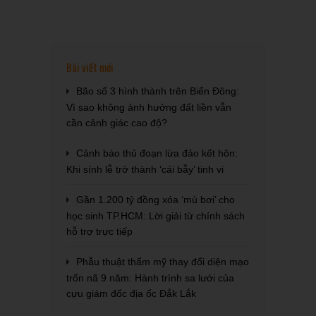
Bài viết mới
Bão số 3 hình thành trên Biển Đông:
Vì sao không ảnh hưởng đất liền vẫn
cần cảnh giác cao độ?
Cảnh báo thủ đoạn lừa đảo kết hôn:
Khi sính lễ trở thành ‘cái bẫy’ tinh vi
Gần 1.200 tỷ đồng xóa ‘mù bơi’ cho
học sinh TP.HCM: Lời giải từ chính sách
hỗ trợ trực tiếp
Phẫu thuật thẩm mỹ thay đổi diện mạo
trốn nã 9 năm: Hành trình sa lưới của
cựu giám đốc địa ốc Đắk Lắk