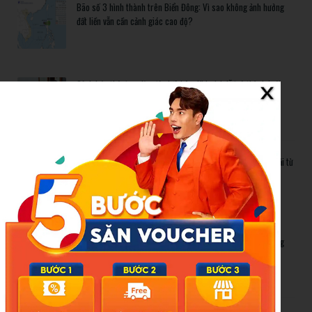
Bão số 3 hình thành trên Biển Đông: Vì sao không ảnh hưởng
đất liền vẫn cần cảnh giác cao độ?
Cảnh báo thủ đoạn lừa đảo kết hôn: Khi sính lễ trở thành ‘cái
bẫy’ tinh vi
Gần 1.200 tỷ đồng xóa ‘mù bơi’ cho học sinh TP.HCM: Lời giải từ
chính sách hỗ trợ trực tiếp
Related Posts
Bão số 3 hình thành trên Biển Đông: Vì sao không ảnh hưởng
đất liền vẫn cần cảnh giác cao độ?