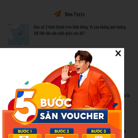
New Posts
Bão số 3 hình thành trên Biển Đông: Vì sao không ảnh hưởng
đất liền vẫn cần cảnh giác cao độ?
Cảnh báo thủ đoạn lừa đảo kết hôn: Khi sính lễ trở thành ‘cái
bẫy’ tinh vi
Gần 1.200 tỷ đồng xóa ‘mù bơi’ cho học sinh TP.HCM: Lời giải từ
chính sách hỗ trợ trực tiếp
Related Posts
Bão số 3 hình thành trên Biển Đông: Vì sao không ảnh hưởng
đất liền vẫn cần cảnh giác cao độ?