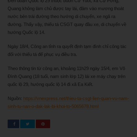
Đến đoạn Quốc lộ 29 thuộc buôn Cư Yuốt, xã Cư Pơng,
Quang không làm chủ được tay lái, đâm vào mương thoát
nước bên trái đường theo hướng di chuyển, xe ngã ra
đường. Thấy vậy, thiếu tá CSGT quay đầu xe, di chuyển về
hướng Quốc lộ 14.
Ngày 18/4, Công an tỉnh ra quyết định tạm đình chỉ công tác
đối với thiếu tá để phục vụ điều tra.
Theo thông tin từ công an, khoảng 11h29 ngày 15/4, em Võ
Đình Quang (18 tuổi, nam sinh lớp 12) lái xe máy chạy trên
quốc lộ 29, hướng quốc lộ 14 đi xã Ea Kiết.
Nguồn:
https://vnexpress.net/thieu-ta-csgt-lien-quan-vu-nam-
sinh-tu-nan-o-dak-lak-bi-khoi-to-5065678.html