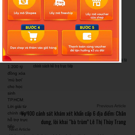
Cảnh báo thủ đoạn lừa đảo kết hôn: Khi sính lễ trở thành ‘cái
bẫy’ tinh vi
Gần 1.200 tỷ đồng xóa ‘mù bơi’ cho học sinh TP.HCM: Lời giải từ
chính sách hỗ trợ trực tiếp
Previous Article
Vụ 100 cảnh sát khám xét khẩn cấp 6 địa điểm: Chân
dung, lời khai “bà trùm” Lê Thị Thùy Trang
Next Article