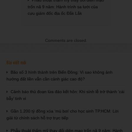
Phẫu thuật thẩm mỹ thay đổi diện mạo
trốn nã 9 năm: Hành trình sa lưới của
cựu giám đốc địa ốc Đắk Lắk
Comments are closed.
Bài viết mới
Bão số 3 hình thành trên Biển Đông: Vì sao không ảnh
hưởng đất liền vẫn cần cảnh giác cao độ?
Cảnh báo thủ đoạn lừa đảo kết hôn: Khi sính lễ trở thành ‘cái
bẫy’ tinh vi
Gần 1.200 tỷ đồng xóa ‘mù bơi’ cho học sinh TP.HCM: Lời
giải từ chính sách hỗ trợ trực tiếp
Phẫu thuật thẩm mỹ thay đổi diện mạo trốn nã 9 năm: Hành