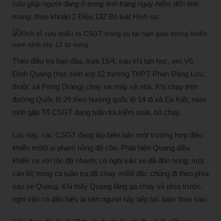
cứu giúp người đang ở trong tình trạng nguy hiểm đến tính
mạng
, theo khoản 2 Điều 132 Bộ luật Hình sự.
Theo điều tra ban đầu, trưa 15/4, sau khi tan học, em Võ
Đình Quang (học sinh lớp 12 trường THPT Phan Đăng Lưu,
thuộc xã Pơng Drang) chạy xe máy về nhà. Khi chạy trên
đường Quốc lộ 29 theo hướng quốc lộ 14 đi xã Ea Kiết, nam
sinh gặp Tổ CSGT đang tuần tra kiểm soát, bỏ chạy.
Lúc này, các CSGT đang lập biên bản một trường hợp điều
khiển môtô vi phạm nồng độ cồn. Phát hiện Quang điều
khiển xe với tốc độ nhanh, có nghi vấn xe đã đôn nòng; một
cán bộ trong ca tuần tra đã chạy môtô đặc chủng đi theo phía
sau xe Quang. Khi thấy Quang tăng ga chạy về phía trước,
nghi vấn có dấu hiệu lạ nên người này tiếp tục bám theo sau.