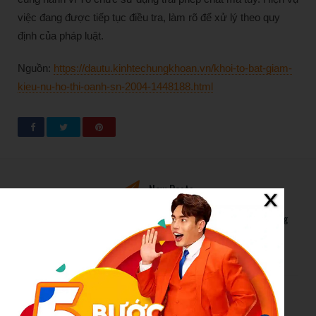
việc đang được tiếp tục điều tra, làm rõ để xử lý theo quy
định của pháp luật.
Nguồn:
https://dautu.kinhtechungkhoan.vn/khoi-to-bat-giam-
kieu-nu-ho-thi-oanh-sn-2004-1448188.html
New Posts
Bão số 3 hình thành trên Biển Đông: Vì sao không ảnh hưởng
đất liền vẫn cần cảnh giác cao độ?
Cảnh báo thủ đoạn lừa đảo kết hôn: Khi sính lễ trở thành ‘cái
bẫy’ tinh vi