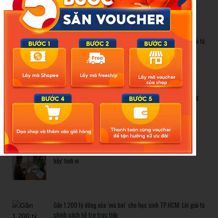
Gần 1.200 tỷ đồng xóa ‘mù bơi’ cho học sinh TP.HCM: Lời giải từ
chính sách hỗ trợ trực tiếp
Related Posts
Bão số 3 hình thành trên Biển Đông: Vì sao không ảnh hưởng
đất liền vẫn cần cảnh giác cao độ?
Cảnh báo thủ đoạn lừa đảo kết hôn: Khi sính lễ trở thành ‘cái
bẫy’ tinh vi
Gần 1.200 tỷ đồng xóa ‘mù bơi’ cho học sinh TP.HCM: Lời giải từ
chính sách hỗ trợ trực tiếp