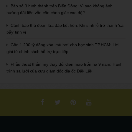
Bão số 3 hình thành trên Biển Đông: Vì sao không ảnh
hưởng đất liền vẫn cần cảnh giác cao độ?
Cảnh báo thủ đoạn lừa đảo kết hôn: Khi sính lễ trở thành ‘cái
bẫy’ tinh vi
Gần 1.200 tỷ đồng xóa ‘mù bơi’ cho học sinh TP.HCM: Lời
giải từ chính sách hỗ trợ trực tiếp
Phẫu thuật thẩm mỹ thay đổi diện mạo trốn nã 9 năm: Hành
trình sa lưới của cựu giám đốc địa ốc Đắk Lắk