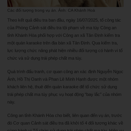
Các đối tượng trong vụ án. Ảnh: CA Khánh Hoà
Theo kết quả điều tra ban đầu, ngày 16/07/2025, tổ công tác
của Phòng Cảnh sát điều tra tội phạm về ma túy Công an
tỉnh Khánh Hòa phối hợp với Công an xã Tân Định kiểm tra
một quán karaoke trên địa bàn xã Tân Định. Qua kiểm tra,
lực lượng chức năng phát hiện nhiều đối tượng có hành vi tổ
chức và sử dụng trái phép chất ma túy.
Quá trình đấu tranh, cơ quan công an xác định Nguyễn Ngọc
Ánh, Hồ Thị Oanh và Phan Lê Minh Hạnh được một nhóm
khách liên hệ, thuê đến quán karaoke để tổ chức sử dụng
trái phép chất ma túy phục vụ hoạt động “bay lắc” của nhóm
này.
Công an tỉnh Khánh Hòa cho biết, liên quan đến vụ án, trước
đó Cơ quan Cảnh sát điều tra đã khởi tố 4 đối tượng khác về
cùng hành vi Tổ chức sử dụng trái phép chất ma túy. Hiện vụ