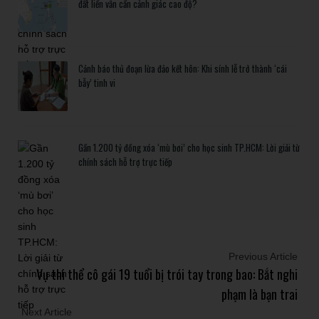
đất liền vẫn cần cảnh giác cao độ?
Cảnh báo thủ đoạn lừa đảo kết hôn: Khi sính lễ trở thành ‘cái
bẫy’ tinh vi
Gần 1.200 tỷ đồng xóa ‘mù bơi’ cho học sinh TP.HCM: Lời giải từ
chính sách hỗ trợ trực tiếp
Previous Article
Vụ thi thể cô gái 19 tuổi bị trói tay trong bao: Bắt nghi
phạm là bạn trai
Next Article