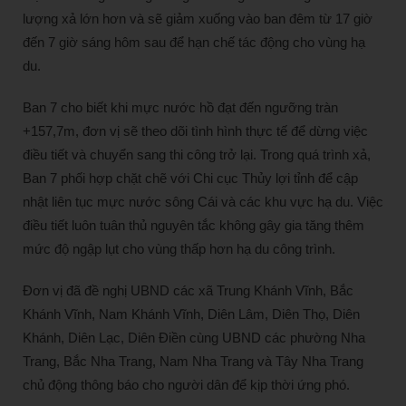
lượng xả lớn hơn và sẽ giảm xuống vào ban đêm từ 17 giờ
đến 7 giờ sáng hôm sau để hạn chế tác động cho vùng hạ
du.
Ban 7 cho biết khi mực nước hồ đạt đến ngưỡng tràn
+157,7m, đơn vị sẽ theo dõi tình hình thực tế để dừng việc
điều tiết và chuyển sang thi công trở lại. Trong quá trình xả,
Ban 7 phối hợp chặt chẽ với Chi cục Thủy lợi tỉnh để cập
nhật liên tục mực nước sông Cái và các khu vực hạ du. Việc
điều tiết luôn tuân thủ nguyên tắc không gây gia tăng thêm
mức độ ngập lụt cho vùng thấp hơn hạ du công trình.
Đơn vị đã đề nghị UBND các xã Trung Khánh Vĩnh, Bắc
Khánh Vĩnh, Nam Khánh Vĩnh, Diên Lâm, Diên Thọ, Diên
Khánh, Diên Lạc, Diên Điền cùng UBND các phường Nha
Trang, Bắc Nha Trang, Nam Nha Trang và Tây Nha Trang
chủ động thông báo cho người dân để kịp thời ứng phó.