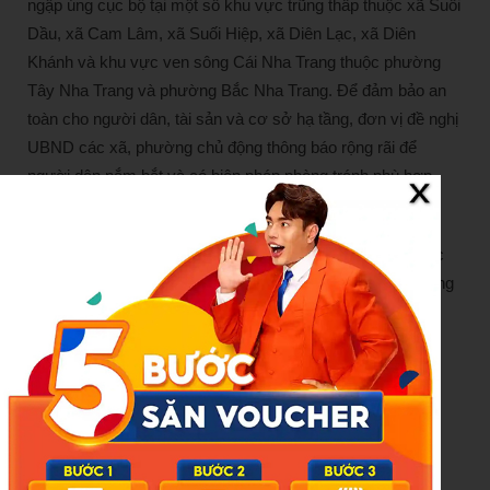
ngập úng cục bộ tại một số khu vực trũng thấp thuộc xã Suối
Dầu, xã Cam Lâm, xã Suối Hiệp, xã Diên Lạc, xã Diên
Khánh và khu vực ven sông Cái Nha Trang thuộc phường
Tây Nha Trang và phường Bắc Nha Trang. Để đảm bảo an
toàn cho người dân, tài sản và cơ sở hạ tầng, đơn vị đề nghị
UBND các xã, phường chủ động thông báo rộng rãi để
người dân nắm bắt và có biện pháp phòng tránh phù hợp.
Hiện các đơn vị quản lý công trình thủy lợi của tỉnh Khánh
Hòa tiếp tục theo dõi sát diễn biến mưa lũ, lưu lượng nước
về các hồ và sẽ điều chỉnh phương án điều tiết trong trường
hợp tình hình thực tế có biến động so với dự kiến.
Nguồn:
https://doisongphapluat.nguoiduatin.vn/khanh-hoa-
thong-bao-khan-a593242.html