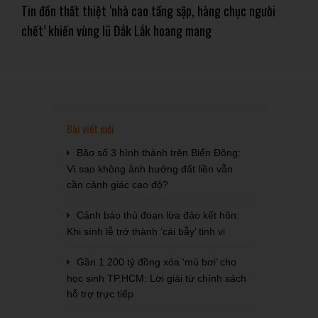
Tin đồn thất thiệt ‘nhà cao tầng sập, hàng chục người
chết’ khiến vùng lũ Đắk Lắk hoang mang
Bài viết mới
Bão số 3 hình thành trên Biển Đông:
Vì sao không ảnh hưởng đất liền vẫn
cần cảnh giác cao độ?
Cảnh báo thủ đoạn lừa đảo kết hôn:
Khi sính lễ trở thành ‘cái bẫy’ tinh vi
Gần 1.200 tỷ đồng xóa ‘mù bơi’ cho
học sinh TP.HCM: Lời giải từ chính sách
hỗ trợ trực tiếp