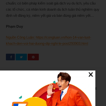
chuẩn; có biện pháp kiểm soát giá dịch vụ du lịch, yêu cầu
các tổ chức, cá nhân kinh doanh du lịch tuân thủ nghiêm quy
định về đăng ký, niêm yết giá và bán đúng giá niêm yết…
Phạm Duy
Nguồn Công Luận: https://congluan.vn/hon-14-van-luot-
khach-den-voi-hai-duong-dip-nghi-le-post293903.html
New Posts
Bão số 3 hình thành trên Biển Đông: Vì sao không ảnh hưởng
đất liền vẫn cần cảnh giác cao độ?