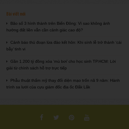
Bài viết mới
Bão số 3 hình thành trên Biển Đông: Vì sao không ảnh
hưởng đất liền vẫn cần cảnh giác cao độ?
Cảnh báo thủ đoạn lừa đảo kết hôn: Khi sính lễ trở thành ‘cái
bẫy’ tinh vi
Gần 1.200 tỷ đồng xóa ‘mù bơi’ cho học sinh TP.HCM: Lời
giải từ chính sách hỗ trợ trực tiếp
Phẫu thuật thẩm mỹ thay đổi diện mạo trốn nã 9 năm: Hành
trình sa lưới của cựu giám đốc địa ốc Đắk Lắk