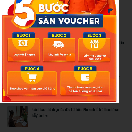
Cảnh báo thủ đoạn lừa đảo kết hôn: Khi sính lễ trở thành ‘cái
bẫy’ tinh vi
Gần 1.200 tỷ đồng xóa ‘mù bơi’ cho học sinh TP.HCM: Lời giải từ
chính sách hỗ trợ trực tiếp
Related Posts
Bão số 3 hình thành trên Biển Đông: Vì sao không ảnh hưởng
đất liền vẫn cần cảnh giác cao độ?
Cảnh báo thủ đoạn lừa đảo kết hôn: Khi sính lễ trở thành ‘cái
bẫy’ tinh vi