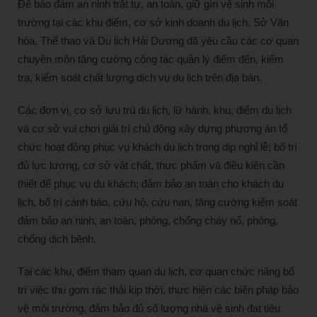
Để bảo đảm an ninh trật tự, an toàn, giữ gìn vệ sinh môi
trường tại các khu điểm, cơ sở kinh doanh du lịch, Sở Văn
hóa, Thể thao và Du lịch Hải Dương đã yêu cầu các cơ quan
chuyên môn tăng cường công tác quản lý điểm đến, kiểm
tra, kiểm soát chất lượng dịch vụ du lịch trên địa bàn.
Các đơn vị, cơ sở lưu trú du lịch, lữ hành, khu, điểm du lịch
và cơ sở vui chơi giải trí chủ động xây dựng phương án tổ
chức hoạt động phục vụ khách du lịch trong dịp nghỉ lễ; bố trí
đủ lực lượng, cơ sở vật chất, thực phẩm và điều kiện cần
thiết để phục vụ du khách; đảm bảo an toàn cho khách du
lịch, bố trí cảnh báo, cứu hộ, cứu nạn, tăng cường kiểm soát
đảm bảo an ninh, an toàn, phòng, chống cháy nổ, phòng,
chống dịch bệnh.
Tại các khu, điểm tham quan du lịch, cơ quan chức năng bố
trí việc thu gom rác thải kịp thời, thực hiện các biện pháp bảo
vệ môi trường, đảm bảo đủ số lượng nhà vệ sinh đạt tiêu