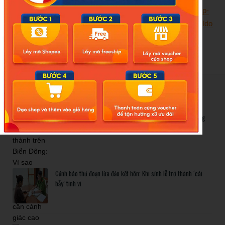
Nguồn:
https://laodong.vn/giao-duc/hieu-truong-ke-toan-hop-
thuc-hoa-chung-tu-rut-hon-13-ti-dong-ngan-sach-1652745.ldo
New Posts
Bão số 3 hình thành trên Biển Đông: Vì sao không ảnh hưởng
đất liền vẫn cần cảnh giác cao độ?
Cảnh báo thủ đoạn lừa đảo kết hôn: Khi sính lễ trở thành ‘cái
bẫy’ tinh vi