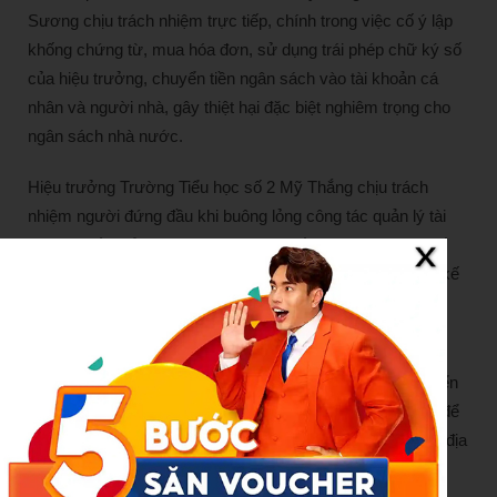
Sương chịu trách nhiệm trực tiếp, chính trong việc cố ý lập
khống chứng từ, mua hóa đơn, sử dụng trái phép chữ ký số
của hiệu trưởng, chuyển tiền ngân sách vào tài khoản cá
nhân và người nhà, gây thiệt hại đặc biệt nghiêm trọng cho
ngân sách nhà nước.
Hiệu trưởng Trường Tiểu học số 2 Mỹ Thắng chịu trách
nhiệm người đứng đầu khi buông lỏng công tác quản lý tài
chính, thiếu kiểm tra, giám sát; giao kế toán giữ chữ ký số
trái quy định, ký duyệt chứng từ khống, tạo điều kiện cho kế
toán chiếm đoạt tài sản.
Trao đổi với Lao Động, ông Trần Minh Thông – Chủ tịch
UBND xã Phù Mỹ Đông – xác nhận, địa phương đã chuyển
toàn bộ hồ sơ vụ việc sang Cơ quan CSĐT Công an tỉnh để
tiếp tục điều tra, xử lý theo quy định. Khi có kết quả xử lý, địa
phương sẽ thông tin đến báo chí.