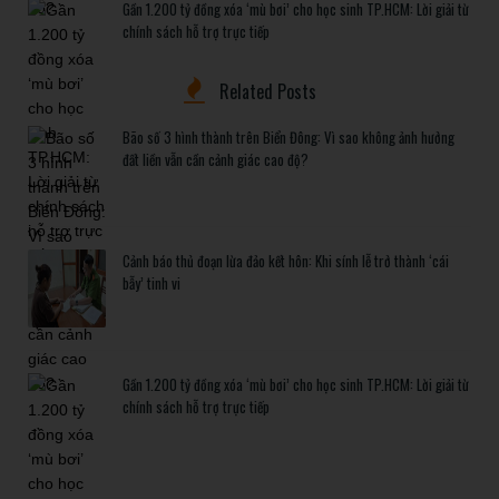
Gần 1.200 tỷ đồng xóa ‘mù bơi’ cho học sinh TP.HCM: Lời giải từ
chính sách hỗ trợ trực tiếp
Related Posts
Bão số 3 hình thành trên Biển Đông: Vì sao không ảnh hưởng
đất liền vẫn cần cảnh giác cao độ?
Cảnh báo thủ đoạn lừa đảo kết hôn: Khi sính lễ trở thành ‘cái
bẫy’ tinh vi
Gần 1.200 tỷ đồng xóa ‘mù bơi’ cho học sinh TP.HCM: Lời giải từ
chính sách hỗ trợ trực tiếp