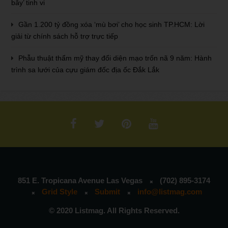
bẫy’ tinh vi
Gần 1.200 tỷ đồng xóa ‘mù bơi’ cho học sinh TP.HCM: Lời
giải từ chính sách hỗ trợ trực tiếp
Phẫu thuật thẩm mỹ thay đổi diện mạo trốn nã 9 năm: Hành
trình sa lưới của cựu giám đốc địa ốc Đắk Lắk
851 E. Tropicana Avenue Las Vegas
(702) 895-3174
Grid Style
Submit
info@listmag.com
© 2020 Listmag. All Rights Reserved.