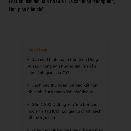
Loạt chỉ đạo mới của Bộ GDĐT về sáp nhập trường học,
tinh giản biên chế
Bài viết mới
Bão số 3 hình thành trên Biển Đông:
Vì sao không ảnh hưởng đất liền vẫn
cần cảnh giác cao độ?
Cảnh báo thủ đoạn lừa đảo kết hôn:
Khi sính lễ trở thành ‘cái bẫy’ tinh vi
Gần 1.200 tỷ đồng xóa ‘mù bơi’ cho
học sinh TP.HCM: Lời giải từ chính sách
hỗ trợ trực tiếp
Phẫu thuật thẩm mỹ thay đổi diện mạo