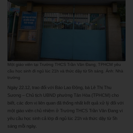
Một giáo viên tại Trường THCS Trần Văn Đang, TPHCM yêu
cầu học sinh đi ngủ lúc 21h và thức dậy từ 5h sáng. Ảnh: Nhà
trường
Ngày 22.12, trao đổi với Báo Lao Động, bà Lê Thị Thu
Sương – Chủ tịch UBND phường Tân Hòa (TPHCM) cho
biết, các đơn vị liên quan đã thống nhất kết quả xử lý đối với
một giáo viên chủ nhiệm ở Trường THCS Trần Văn Đang vì
yêu cầu học sinh cả lớp đi ngủ lúc 21h và thức dậy từ 5h
sáng mỗi ngày.