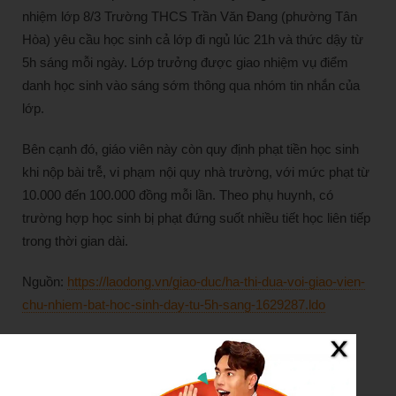
nhiệm lớp 8/3 Trường THCS Trần Văn Đang (phường Tân
Hòa) yêu cầu học sinh cả lớp đi ngủ lúc 21h và thức dậy từ
5h sáng mỗi ngày. Lớp trưởng được giao nhiệm vụ điểm
danh học sinh vào sáng sớm thông qua nhóm tin nhắn của
lớp.
Bên cạnh đó, giáo viên này còn quy định phạt tiền học sinh
khi nộp bài trễ, vi phạm nội quy nhà trường, với mức phạt từ
10.000 đến 100.000 đồng mỗi lần. Theo phụ huynh, có
trường hợp học sinh bị phạt đứng suốt nhiều tiết học liên tiếp
trong thời gian dài.
Nguồn:
https://laodong.vn/giao-duc/ha-thi-dua-voi-giao-vien-
chu-nhiem-bat-hoc-sinh-day-tu-5h-sang-1629287.ldo