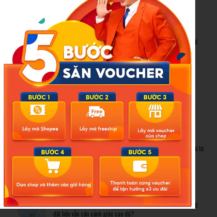
New Posts
Bão số 3 hình thành trên Biển Đông: Vì sao không ảnh hưởng
đất liền vẫn cần cảnh giác cao độ?
Cảnh báo thủ đoạn lừa đảo kết hôn: Khi sính lễ trở thành ‘cái
bẫy’ tinh vi
Gần 1.200 tỷ đồng xóa ‘mù bơi’ cho học sinh TP.HCM: Lời giải từ
chính sách hỗ trợ trực tiếp
Related Posts
Bão số 3 hình thành trên Biển Đông: Vì sao không ảnh hưởng
đất liền vẫn cần cảnh giác cao độ?