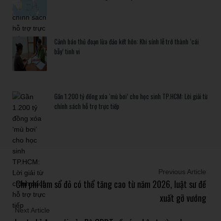
Cảnh báo thủ đoạn lừa đảo kết hôn: Khi sính lễ trở thành ‘cái
bẫy’ tinh vi
Gần 1.200 tỷ đồng xóa ‘mù bơi’ cho học sinh TP.HCM: Lời giải từ
chính sách hỗ trợ trực tiếp
Previous Article
Chi phí làm sổ đỏ có thể tăng cao từ năm 2026, luật sư đề
xuất gỡ vướng
Next Article