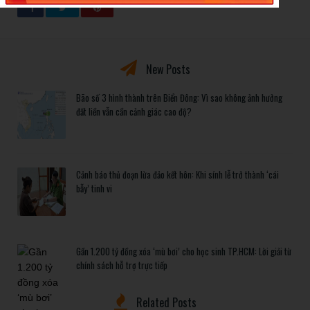
New Posts
Bão số 3 hình thành trên Biển Đông: Vì sao không ảnh hưởng
đất liền vẫn cần cảnh giác cao độ?
Cảnh báo thủ đoạn lừa đảo kết hôn: Khi sính lễ trở thành ‘cái
bẫy’ tinh vi
Gần 1.200 tỷ đồng xóa ‘mù bơi’ cho học sinh TP.HCM: Lời giải từ
chính sách hỗ trợ trực tiếp
Related Posts