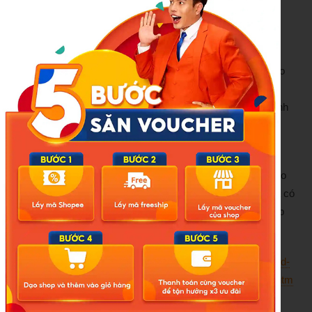
chức giám sát công tác phòng chống dịch, bệnh tay chân
miệng tại các khu vực có ca bệnh và ổ dịch.
Các trạm y tế phường, xã tăng cường giám sát phát hiện
bệnh nhân tại cơ sở y tế được phân cấp, trên hệ thống báo
cáo bệnh truyền nhiễm trực tuyến và tại cộng đồng. Tập
trung giám sát phát hiện và xử lý các trường hợp mắc bệnh
tay chân miệng, đặc biệt tại các nhà trẻ, mẫu giáo trên địa
bàn…
Ngoài ra, CDC Hà Nội cũng cho biết, các ca mắc sởi và ho
gà đang giảm so với cùng kỳ 2025. Trong gần 3 tháng qua có
134 trường hợp mắc sởi tại 76 phường, xã; 17 trường hợp
mắc ho gà tại 15 phường, xã.
Nguồn:
https://thanhnien.vn/ha-noi-thong-tin-ve-17-ca-covid-
19-va-cac-o-dich-tay-chan-mieng-185260330153247282.htm