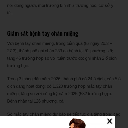
nơi đông người, môi trường kín như trường học, cơ sở y
tế…
Giám sát bệnh tay chân miệng
Với bệnh tay chân miệng, trong tuần qua (từ ngày 20.3 –
27.3), thành phố ghi nhận 233 ca bệnh tại 91 phường, xã;
tăng 46 trường hợp so với tuần trước đó; ghi nhận 2 ổ dịch
trường học.
Trong 3 tháng đầu năm 2026, thành phố có 24 ổ dịch, còn 5 ổ
dịch đang hoạt động; có 1.320 trường hợp mắc tay chân
miệng, tăng so với cùng kỳ năm 2025 (582 trường hợp).
Bệnh nhân tại 126 phường, xã.
Số mắc tay chân miệng dự báo sẽ tiếp tục gia tăng trong các
tuần tới. CDC Hà Nội tiếp tục phối hợp với các đơn vị tổ