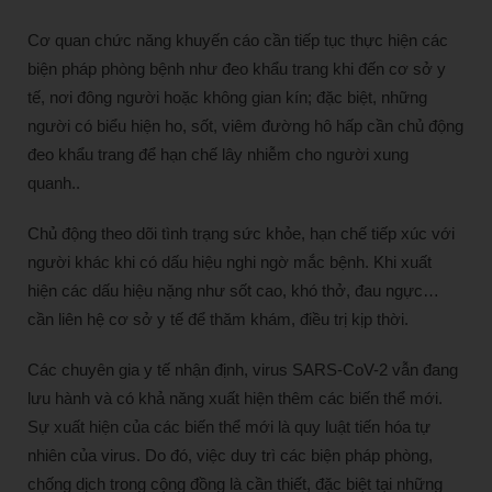
Cơ quan chức năng khuyến cáo cần tiếp tục thực hiện các
biện pháp phòng bệnh như đeo khẩu trang khi đến cơ sở y
tế, nơi đông người hoặc không gian kín; đặc biệt, những
người có biểu hiện ho, sốt, viêm đường hô hấp cần chủ động
đeo khẩu trang để hạn chế lây nhiễm cho người xung
quanh..
Chủ động theo dõi tình trạng sức khỏe, hạn chế tiếp xúc với
người khác khi có dấu hiệu nghi ngờ mắc bệnh. Khi xuất
hiện các dấu hiệu nặng như sốt cao, khó thở, đau ngực…
cần liên hệ cơ sở y tế để thăm khám, điều trị kịp thời.
Các chuyên gia y tế nhận định, virus SARS-CoV-2 vẫn đang
lưu hành và có khả năng xuất hiện thêm các biến thể mới.
Sự xuất hiện của các biến thể mới là quy luật tiến hóa tự
nhiên của virus. Do đó, việc duy trì các biện pháp phòng,
chống dịch trong cộng đồng là cần thiết, đặc biệt tại những