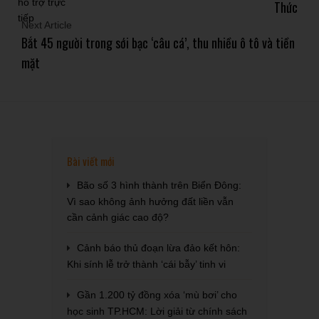
Thức
Next Article
Bắt 45 người trong sới bạc ‘câu cá’, thu nhiều ô tô và tiền
mặt
Bài viết mới
Bão số 3 hình thành trên Biển Đông:
Vì sao không ảnh hưởng đất liền vẫn
cần cảnh giác cao độ?
Cảnh báo thủ đoạn lừa đảo kết hôn:
Khi sính lễ trở thành ‘cái bẫy’ tinh vi
Gần 1.200 tỷ đồng xóa ‘mù bơi’ cho
học sinh TP.HCM: Lời giải từ chính sách