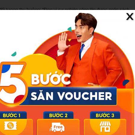
h đối tượng thụ hưởng: “Đơn vị sự nghiệp công lập được ngân sách
 các đơn vị… không có nguồn thu được xác định theo quy định…”.
vị sự nghiệp công lập không có nguồn thu theo quy định nêu trên
chi thu nhập tăng thêm…”.
lời các kiến nghị trước đó: “Các đơn vị sự nghiệp công lập không có
ưởng chính sách thu nhập tăng thêm”. Theo quy định hiện hành, các
i chính sẽ không thuộc diện áp dụng chính sách này.
t Thủ đô
i tượng được hưởng thu nhập tăng thêm”, Sở Nội vụ Hà Nội cho biết
h ở cấp cao hơn.
chủ trì, phối hợp với các sở, ban, ngành liên quan rà soát, đề
 và các cơ chế, chính sách đặc thù nhằm đáp ứng yêu cầu phát triển