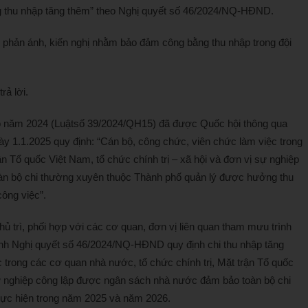
 thu nhập tăng thêm” theo Nghị quyết số 46/2024/NQ-HĐND.
 phản ánh, kiến nghị nhằm bảo đảm công bằng thu nhập trong đội
rả lời.
đô năm 2024 (Luậtsố 39/2024/QH15) đã được Quốc hội thông qua
ày 1.1.2025 quy định: “Cán bộ, công chức, viên chức làm việc trong
ận Tổ quốc Việt Nam, tổ chức chính trị – xã hội và đơn vị sự nghiệp
n bộ chi thường xuyên thuộc Thành phố quản lý được hưởng thu
ông việc”.
hủ trì, phối hợp với các cơ quan, đơn vị liên quan tham mưu trình
h Nghị quyết số 46/2024/NQ-HĐND quy định chi thu nhập tăng
 trong các cơ quan nhà nước, tổ chức chính trị, Mặt trận Tổ quốc
 sự nghiệp công lập được ngân sách nhà nước đảm bảo toàn bộ chi
hực hiện trong năm 2025 và năm 2026.