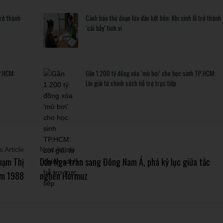
trở thành
Cảnh báo thủ đoạn lừa đảo kết hôn: Khi sính lễ trở thành
‘cái bẫy’ tinh vi
P.HCM:
Gần 1.200 tỷ đồng xóa ‘mù bơi’ cho học sinh TP.HCM:
Lời giải từ chính sách hỗ trợ trực tiếp
 Article
Next Article
hạm Thị
Dầu Nga tràn sang Đông Nam Á, phá kỷ lục giữa tắc
ăm 1988
nghẽn Hormuz