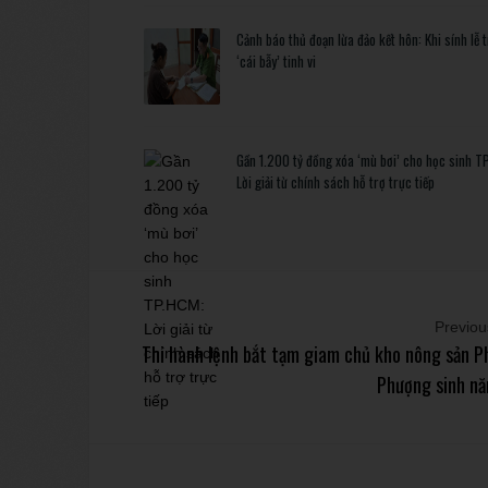
Cảnh báo thủ đoạn lừa đảo kết hôn: Khi sính lễ 
‘cái bẫy’ tinh vi
Gần 1.200 tỷ đồng xóa ‘mù bơi’ cho học sinh T
Lời giải từ chính sách hỗ trợ trực tiếp
Previous
Thi hành lệnh bắt tạm giam chủ kho nông sản P
Phượng sinh n