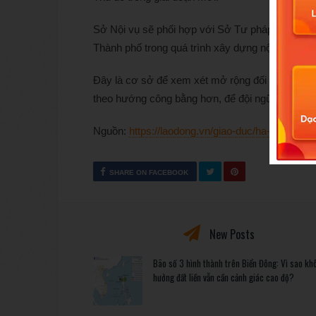
Sở Nội vụ sẽ phối hợp với Sở Tư pháp và các 
Thành phố trong quá trình xây dựng nội dung đề 
Đây là cơ sở để xem xét mở rộng đối tượng thụ 
theo hướng công bằng hơn, để đội ngũ nhà giáo 
Nguồn:
https://laodong.vn/giao-duc/ha-noi-phan
SHARE ON FACEBOOK
New Posts
Bão số 3 hình thành trên Biển Đông: Vì sao kh
hưởng đất liền vẫn cần cảnh giác cao độ?