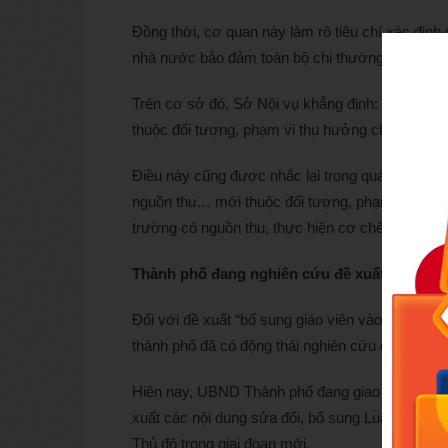
Đồng thời, cơ quan này làm rõ tiêu chí xác địn
nhà nước bảo đảm toàn bộ chi thường xuyên là
Trên cơ sở đó, Sở Nội vụ khẳng định: “Các đơn 
thuộc đối tượng, phạm vi thụ hưởng chính sách 
Điều này cũng được nhắc lại trong quá trình trả 
nguồn thu… mới thuộc đối tượng, phạm vi thụ h
trường có nguồn thu, thực hiện cơ chế tự chủ tà
Thành phố đang nghiên cứu đề xuất sửa Luậ
Đối với đề xuất “bổ sung giáo viên vào nhóm đố
thành phố đã có động thái nghiên cứu điều chỉn
Hiện nay, UBND Thành phố đang giao Sở Tư pháp 
xuất các nội dung sửa đổi, bổ sung Luật Thủ đô
Thủ đô trong giai đoạn mới.