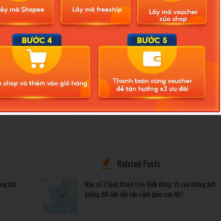
cơ quan liên quan tổng hợp phản ánh nêu để tham mưu UBND
xuất sửa đổi, bổ sung Luật Thủ đô.
hưởng trong thời gian tới, mở ra kỳ vọng điều chỉnh chính sách
không còn đứng ngoài các chính sách cải thiện thu nhập.
-hoi-kien-nghi-ve-thu-nhap-tang-them-cua-giao-vien-1671784.ldo
Related Posts
ông ảnh
Bão số 3 hình thành trên Biển Đông: Vì sao không ảnh
hưởng đất liền vẫn cần cảnh giác cao độ?