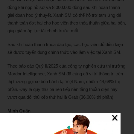
đồng khi nộp hồ sơ và 8.000.000 đồng sau khi hoàn thành
giai đoạn học lý thuyết. Xanh SM có thể hỗ trợ tạm ứng để
thanh toán đợt hai cho học viên theo thỏa thuận giữa hai bên,
giúp giảm áp lực tài chính trước mắt.
Sau khi hoàn thành khóa đào tạo, các học viên đủ điều kiện
sẽ được tuyển dụng chính thức vào làm việc tại Xanh SM.
Theo báo cáo Quý II/2025 của công ty nghiên cứu thị trường
Mordor Intelligence, Xanh SM đã củng cố vị trí thống trị trên
thị trường gọi xe bốn bánh tại Việt Nam, chiếm 44,68% thị
phần. Đây là quý thứ ba liên tiếp nền tảng thuần điện này
vượt qua đối thủ xếp thứ hai là Grab (36,08% thị phần).
Minh Quân