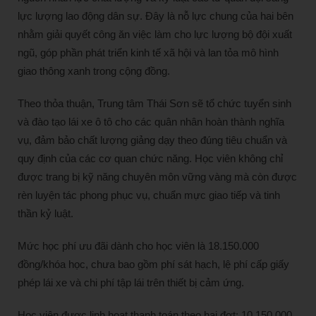
lực lượng lao động dân sự. Đây là nỗ lực chung của hai bên
nhằm giải quyết công ăn việc làm cho lực lượng bộ đội xuất
ngũ, góp phần phát triển kinh tế xã hội và lan tỏa mô hình
giao thông xanh trong cộng đồng.
Theo thỏa thuận, Trung tâm Thái Sơn sẽ tổ chức tuyển sinh
và đào tạo lái xe ô tô cho các quân nhân hoàn thành nghĩa
vụ, đảm bảo chất lượng giảng dạy theo đúng tiêu chuẩn và
quy định của các cơ quan chức năng. Học viên không chỉ
được trang bị kỹ năng chuyên môn vững vàng mà còn được
rèn luyện tác phong phục vụ, chuẩn mực giao tiếp và tinh
thần kỷ luật.
Mức học phí ưu đãi dành cho học viên là 18.150.000
đồng/khóa học, chưa bao gồm phí sát hạch, lệ phí cấp giấy
phép lái xe và chi phí tập lái trên thiết bị cảm ứng.
Học viên được linh hoạt thanh toán theo hai đợt: 10.150.000