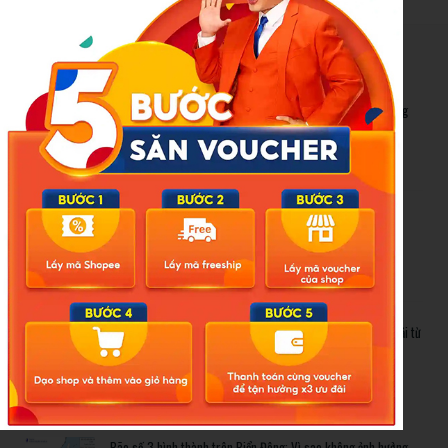
New Posts
Bão số 3 hình thành trên Biển Đông: Vì sao không ảnh hưởng
đất liền vẫn cần cảnh giác cao độ?
Cảnh báo thủ đoạn lừa đảo kết hôn: Khi sính lễ trở thành ‘cái
bẫy’ tinh vi
Gần 1.200 tỷ đồng xóa ‘mù bơi’ cho học sinh TP.HCM: Lời giải từ
chính sách hỗ trợ trực tiếp
Related Posts
Bão số 3 hình thành trên Biển Đông: Vì sao không ảnh hưởng