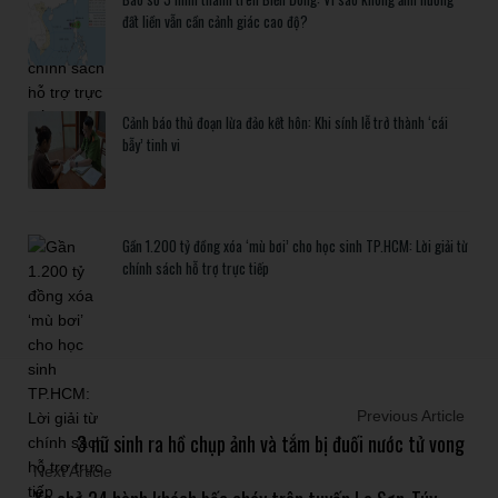
đất liền vẫn cần cảnh giác cao độ?
Cảnh báo thủ đoạn lừa đảo kết hôn: Khi sính lễ trở thành ‘cái
bẫy’ tinh vi
Gần 1.200 tỷ đồng xóa ‘mù bơi’ cho học sinh TP.HCM: Lời giải từ
chính sách hỗ trợ trực tiếp
Previous Article
3 nữ sinh ra hồ chụp ảnh và tắm bị đuối nước tử vong
Next Article