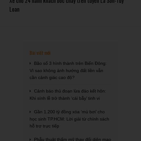
Xe chở 24 hành khách bốc cháy trên tuyến La Sơn-Túy
Loan
Bài viết mới
Bão số 3 hình thành trên Biển Đông:
Vì sao không ảnh hưởng đất liền vẫn
cần cảnh giác cao độ?
Cảnh báo thủ đoạn lừa đảo kết hôn:
Khi sính lễ trở thành ‘cái bẫy’ tinh vi
Gần 1.200 tỷ đồng xóa ‘mù bơi’ cho
học sinh TP.HCM: Lời giải từ chính sách
hỗ trợ trực tiếp
Phẫu thuật thẩm mỹ thay đổi diện mạo