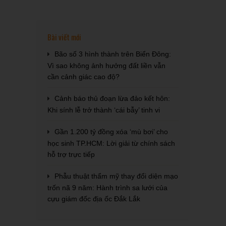
Bài viết mới
Bão số 3 hình thành trên Biển Đông:
Vì sao không ảnh hưởng đất liền vẫn
cần cảnh giác cao độ?
Cảnh báo thủ đoạn lừa đảo kết hôn:
Khi sính lễ trở thành ‘cái bẫy’ tinh vi
Gần 1.200 tỷ đồng xóa ‘mù bơi’ cho
học sinh TP.HCM: Lời giải từ chính sách
hỗ trợ trực tiếp
Phẫu thuật thẩm mỹ thay đổi diện mạo
trốn nã 9 năm: Hành trình sa lưới của
cựu giám đốc địa ốc Đắk Lắk