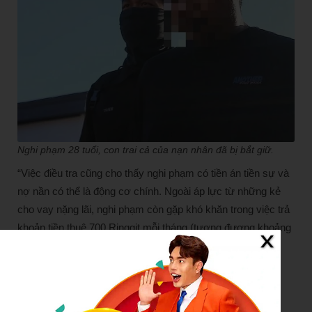
Nghi phạm 28 tuổi, con trai cả của nạn nhân đã bị bắt giữ.
“Việc điều tra cũng cho thấy nghi phạm có tiền án tiền sự và
nợ nần có thể là động cơ chính. Ngoài áp lực từ những kẻ
cho vay nặng lãi, nghi phạm còn gặp khó khăn trong việc trả
khoản tiền thuê 700 Ringgit mỗi tháng (tương đương khoảng
4,5 triệu VNĐ) cho một chiếc xe máy dùng để làm dịch vụ
gọi xe. Anh ta cũng được cho là đang gánh nặng bởi các
khoản tiền thuê phòng quá hạn”, ông Syed Basri cho biết
thêm.