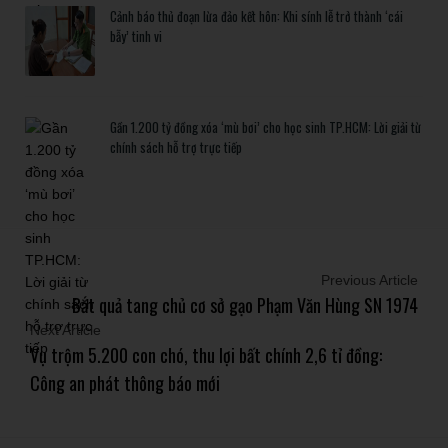
Cảnh báo thủ đoạn lừa đảo kết hôn: Khi sính lễ trở thành ‘cái
bẫy’ tinh vi
Gần 1.200 tỷ đồng xóa ‘mù bơi’ cho học sinh TP.HCM: Lời giải từ
chính sách hỗ trợ trực tiếp
Previous Article
Bắt quả tang chủ cơ sở gạo Phạm Văn Hùng SN 1974
Next Article
Vụ trộm 5.200 con chó, thu lợi bất chính 2,6 tỉ đồng:
Công an phát thông báo mới