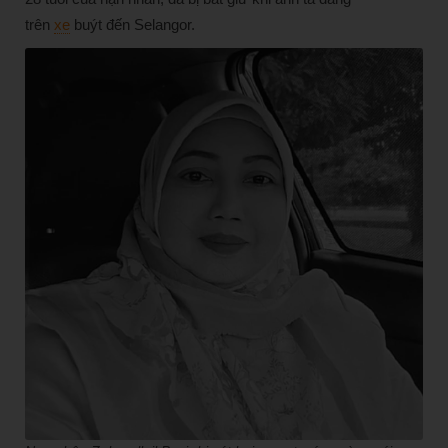
trên
xe
buýt đến Selangor.