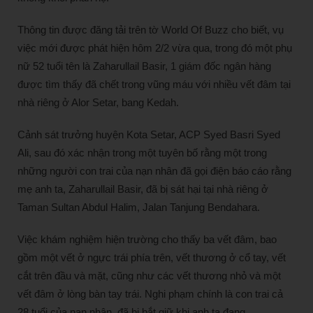
Thông tin được đăng tải trên tờ World Of Buzz cho biết, vụ
việc mới được phát hiện hôm 2/2 vừa qua, trong đó một phụ
nữ 52 tuổi tên là Zaharullail Basir, 1 giám đốc ngân hàng
được tìm thấy đã chết trong vũng máu với nhiều vết đâm tại
nhà riêng ở Alor Setar, bang Kedah.
Cảnh sát trưởng huyện Kota Setar, ACP Syed Basri Syed
Ali, sau đó xác nhận trong một tuyên bố rằng một trong
những người con trai của nạn nhân đã gọi điện báo cáo rằng
mẹ anh ta, Zaharullail Basir, đã bị sát hại tại nhà riêng ở
Taman Sultan Abdul Halim, Jalan Tanjung Bendahara.
Việc khám nghiệm hiện trường cho thấy ba vết đâm, bao
gồm một vết ở ngực trái phía trên, vết thương ở cổ tay, vết
cắt trên đầu và mặt, cũng như các vết thương nhỏ và một
vết đâm ở lòng bàn tay trái. Nghi phạm chính là con trai cả
28 tuổi của nạn nhân, đã bị bắt giữ khi anh ta đang