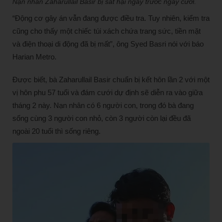
Nạn nhân Zaharullail Basir bị sát hại ngay trước ngày cưới.
“Động cơ gây án vẫn đang được điều tra. Tuy nhiên, kiểm tra
cũng cho thấy một chiếc túi xách chứa trang sức, tiền mặt
và điện thoại di động đã bị mất”, ông Syed Basri nói với báo
Harian Metro.
Được biết, bà Zaharullail Basir chuẩn bị kết hôn lần 2 với một
vị hôn phu 57 tuổi và đám cưới dự định sẽ diễn ra vào giữa
tháng 2 này. Nạn nhân có 6 người con, trong đó bà đang
sống cùng 3 người con nhỏ, còn 3 người còn lại đều đã
ngoài 20 tuổi thì sống riêng.