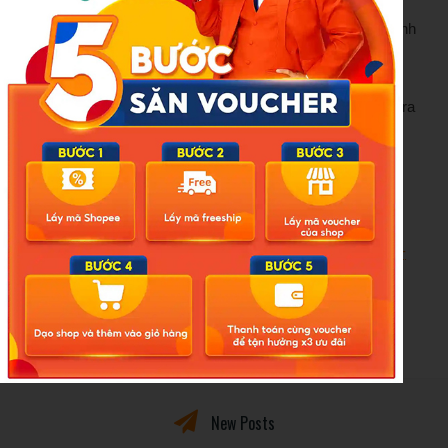
Các cuộc điều tra sâu hơn đang được tiến hành để xác định
thêm động cơ gây án ngoài vấn đề nợ nần. Nghi phạm đã
được đưa đến Tòa án Sơ thẩm Alor Setar và bị tạm giam
bảy ngày cho đến ngày 9 tháng 2. Vụ án đang được điều tra
theo Điều 302 Bộ luật Hình sự Malaysia về tội giết người.
Gia Linh
(Theo World Of Buzz)
Nguồn:
https://doisongphapluat.nguoiduatin.vn/giam-doc-
ngan-hang-bi-sat-hai-con-trai-la-nghi-pham-dong-co-khien-
nhieu-nguoi-sung-sot-a613254.html
New Posts