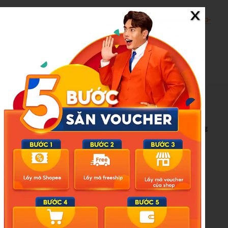
Nguồn:
https://vtcnews.vn/gia-xang-dau-hom-nay-24-3-tiep-
da-giam-sau-ar1009137.html
New Posts
Bão số 3 hình thành trên Biển Đông: Vì sao không ảnh hưởng
đất liền vẫn cần cảnh giác cao độ?
Cảnh báo thủ đoạn lừa đảo kết hôn: Khi sính lễ trở thành ‘cái
bẫy’ tinh vi