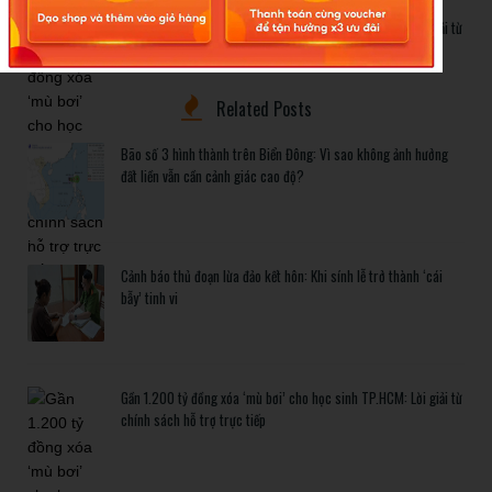
Gần 1.200 tỷ đồng xóa ‘mù bơi’ cho học sinh TP.HCM: Lời giải từ
chính sách hỗ trợ trực tiếp
Related Posts
Bão số 3 hình thành trên Biển Đông: Vì sao không ảnh hưởng
đất liền vẫn cần cảnh giác cao độ?
Cảnh báo thủ đoạn lừa đảo kết hôn: Khi sính lễ trở thành ‘cái
bẫy’ tinh vi
Gần 1.200 tỷ đồng xóa ‘mù bơi’ cho học sinh TP.HCM: Lời giải từ
chính sách hỗ trợ trực tiếp