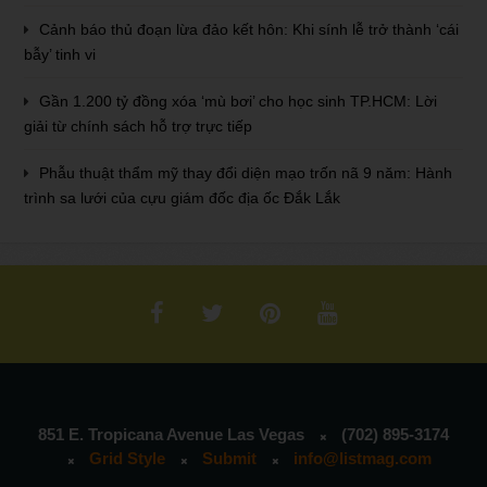
Cảnh báo thủ đoạn lừa đảo kết hôn: Khi sính lễ trở thành ‘cái
bẫy’ tinh vi
Gần 1.200 tỷ đồng xóa ‘mù bơi’ cho học sinh TP.HCM: Lời
giải từ chính sách hỗ trợ trực tiếp
Phẫu thuật thẩm mỹ thay đổi diện mạo trốn nã 9 năm: Hành
trình sa lưới của cựu giám đốc địa ốc Đắk Lắk
851 E. Tropicana Avenue Las Vegas
(702) 895-3174
Grid Style
Submit
info@listmag.com