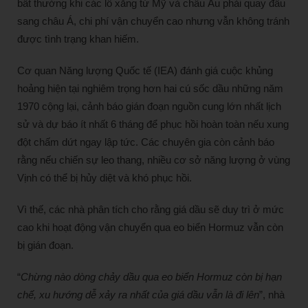
bất thường khi các lô xăng từ Mỹ và châu Âu phải quay đầu
sang châu Á, chi phí vận chuyển cao nhưng vẫn không tránh
được tình trạng khan hiếm.
Cơ quan Năng lượng Quốc tế (IEA) đánh giá cuộc khủng
hoảng hiện tại nghiêm trọng hơn hai cú sốc dầu những năm
1970 cộng lại, cảnh báo gián đoạn nguồn cung lớn nhất lịch
sử và dự báo ít nhất 6 tháng để phục hồi hoàn toàn nếu xung
đột chấm dứt ngay lập tức. Các chuyên gia còn cảnh báo
rằng nếu chiến sự leo thang, nhiều cơ sở năng lượng ở vùng
Vịnh có thể bị hủy diệt và khó phục hồi.
Vì thế, các nhà phân tích cho rằng giá dầu sẽ duy trì ở mức
cao khi hoạt động vận chuyển qua eo biển Hormuz vẫn còn
bị gián đoạn.
“
Chừng nào dòng chảy dầu qua eo biển Hormuz còn bị hạn
chế, xu hướng dễ xảy ra nhất của giá dầu vẫn là đi lên
”, nhà