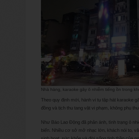
Nhà hàng, karaoke gây ô nhiễm tiếng ồn trong khu
Theo quy định mới, hành vi tụ tập hát karaoke gâ
đồng và tịch thu tang vật vi phạm, không phụ th
Như Báo Lao Động đã phản ánh, tình trạng ô nhiễ
biến. Nhiều cơ sở mở nhạc lớn, khách nói to, vă
sinh hoạt, sức khỏe và đời sống tinh thần của 