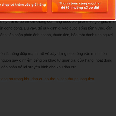
iên, ông cho rằng cần tiếp tục đẩy mạnh tuyên truyền, quy định rõ
ệu quả thực thi.
 lý trật tự đô thị khi không còn ràng buộc xử phạt theo giờ giấc mà
ến cộng đồng. Dù vậy, để quy định đi vào cuộc sống bền vững, cần
ênh tiếp nhận phản ánh nhanh, thuận tiện, bảo mật danh tính người
còn là thông điệp mạnh mẽ về xây dựng nếp sống văn minh, tôn
 nguồn gây ô nhiễm tiếng ồn khác từ quán xá, cửa hàng, hoạt động
góp phần trả lại sự yên bình cho khu dân cư.
ieng-on-trong-khu-dan-cu-co-the-bi-tich-thu-phuong-tien-