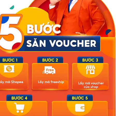
ửa Nam (Hà Nội) cho biết, công an phường vừa tuyên truyền, vừa
c lượng chức năng tổ chức các tổ tuần tra buổi tối, yêu cầu các cơ
lượng đúng quy định. Công tác kiểm tra, xử lý được thực hiện
không cần máy đo tiếng ồn, giúp lực lượng chức năng chủ động hơn
ạt hiệu quả và bảo đảm công bằng, rất cần sự phối hợp của người dân
uyền chủ động cho công an phường, xã là lực lượng gần dân, nắm rõ
 có thể xử lý ngay, không còn phải chờ quy trình phối hợp rườm rà,
tìm cách lách luật.
 chỉ số decibel đòi hỏi phải có sự giám sát của cộng đồng để tránh
rường bằng hình ảnh, video hoặc lấy ý kiến từ nhiều hộ dân xung
nh giá Nghị định 282 “đúng và trúng” khi bảo vệ quyền được sống