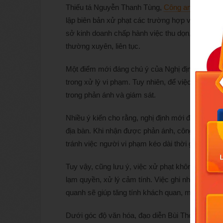
Thiếu tá Nguyễn Thanh Tùng,
Công an phường
C
lập biên bản xử phạt các trường hợp vi phạm. Lự
sở kinh doanh chấp hành việc thu dọn, giảm âm 
thường xuyên, liên tục.
Một điểm mới đáng chú ý của Nghị định 282 là 
trong xử lý vi phạm. Tuy nhiên, để việc xử lý đ
trong phản ánh và giám sát.
Nhiều ý kiến cho rằng, nghị định mới đã trao q
địa bàn. Khi nhận được phản ánh, công an cơ sở
tránh việc người vi phạm kéo dài thời gian hoặc 
Tuy vậy, cũng lưu ý, việc xử phạt không dựa trên
lạm quyền, xử lý cảm tính. Việc ghi nhận hiện t
quanh sẽ giúp tăng tính khách quan, minh bạch.
Dưới góc độ văn hóa, đạo diễn Bùi Thọ Thịnh đá