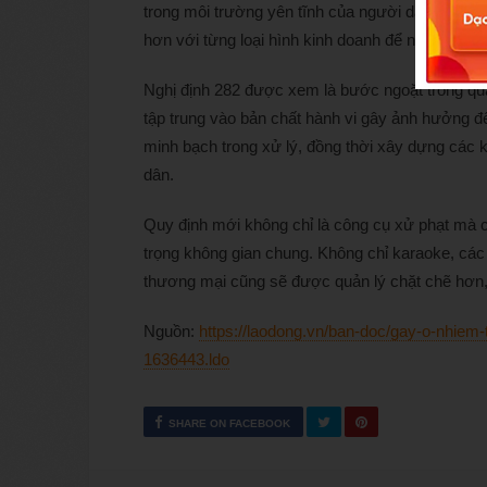
trong môi trường yên tĩnh của người dân. Tuy nh
hơn với từng loại hình kinh doanh để nâng cao hi
Nghị định 282 được xem là bước ngoặt trong quản
tập trung vào bản chất hành vi gây ảnh hưởng đ
minh bạch trong xử lý, đồng thời xây dựng các k
dân.
Quy định mới không chỉ là công cụ xử phạt mà 
trọng không gian chung. Không chỉ karaoke, các
thương mại cũng sẽ được quản lý chặt chẽ hơn, 
Nguồn:
https://laodong.vn/ban-doc/gay-o-nhiem-t
1636443.ldo
SHARE ON FACEBOOK