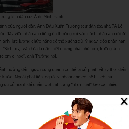
r trong khu dân cư. Ảnh: Minh Hạnh
ình của người dân. Anh Đậu Xuân Trường (cư dân tòa nhà 7A Lê
ớc đây việc phản ánh tiếng ồn thường rơi vào cảnh phản ánh rồi để
ản ánh, lực lượng chức năng có thể xuống xử lý ngay, góp phần hạn
i. “Sinh hoạt văn hóa là cần thiết nhưng phải phù hợp, không ảnh
rẻ em đi học”, anh Trường nói.
 ảnh hưởng đến người xung quanh có thể bị xử phạt bất kỳ thời điểm
 trước. Ngoài phạt tiền, người vi phạm còn có thể bị tịch thu
ng cụ đủ mạnh để chấm dứt tình trạng “nhờn luật” kéo dài nhiều
ương đã đẩy mạnh tuyên truyền tại khu dân cư, nhà trọ, hộ gia đình
ếp phổ biến quy định mới, nhấn mạnh mức phạt và các hình thức xử