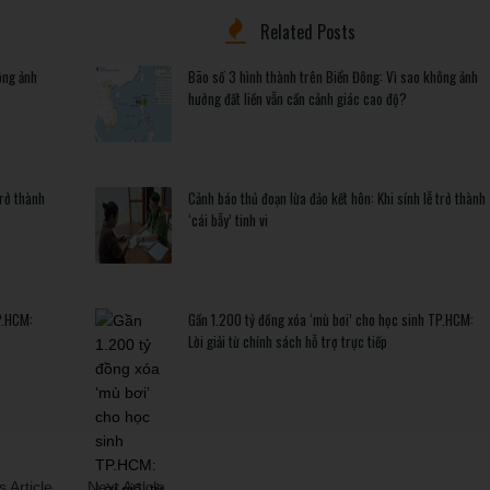
Related Posts
ông ảnh
Bão số 3 hình thành trên Biển Đông: Vì sao không ảnh
hưởng đất liền vẫn cần cảnh giác cao độ?
trở thành
Cảnh báo thủ đoạn lừa đảo kết hôn: Khi sính lễ trở thành
‘cái bẫy’ tinh vi
P.HCM:
Gần 1.200 tỷ đồng xóa ‘mù bơi’ cho học sinh TP.HCM:
Lời giải từ chính sách hỗ trợ trực tiếp
 Article
Next Article