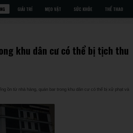
ỐNG
GIẢI TRÍ
MẸO VẶT
SỨC KHỎE
THỂ THAO
ong khu dân cư có thể bị tịch thu
ếng ồn từ nhà hàng, quán bar trong khu dân cư có thể bị xử phạt và