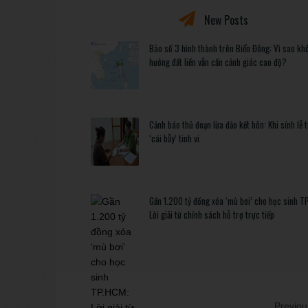
New Posts
Bão số 3 hình thành trên Biển Đông: Vì sao kh
hưởng đất liền vẫn cần cảnh giác cao độ?
Cảnh báo thủ đoạn lừa đảo kết hôn: Khi sính lễ 
‘cái bẫy’ tinh vi
Gần 1.200 tỷ đồng xóa ‘mù bơi’ cho học sinh T
Lời giải từ chính sách hỗ trợ trực tiếp
Previous