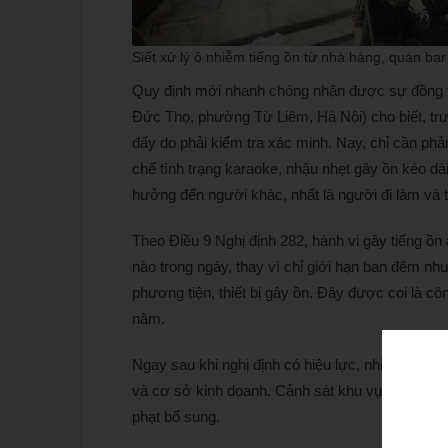
Siết xử lý ô nhiễm tiếng ồn từ nhà hàng, quán ba
Quy định mới nhanh chóng nhận được sự đồng t
Đức Thọ, phường Từ Liêm, Hà Nội) cho biết, trư
đấy do phải kiểm tra xác minh. Nay, chỉ cần ph
chế tình trạng karaoke, nhậu nhẹt gây ồn kéo dà
hưởng đến người khác, nhất là người đi làm và t
Theo Điều 9 Nghị định 282, hành vi gây tiếng ồn
nào trong ngày, thay vì chỉ giới hạn ban đêm như
phương tiện, thiết bị gây ồn. Đây được coi là cô
năm.
Ngay sau khi nghị định có hiệu lực, nhiều địa ph
và cơ sở kinh doanh. Cảnh sát khu vực trực ti
phạt bổ sung.