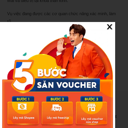
Mai và điều trị tại khoa thần kinh.
Vụ việc đang được các cơ quan chức năng xác minh, làm
rõ…
Hải Ninh
Nguồn Tri Thức & Cuộc Sống: https://kienthuc.net.vn/xa-
hoi/dien-bien-moi-vu-nu-nhan-vien-o-hai-duong-bi-sam-so-
hanh-hung-1974525.html
New Posts
Bão số 3 hình thành trên Biển Đông: Vì sao không ảnh hưởng
đất liền vẫn cần cảnh giác cao độ?