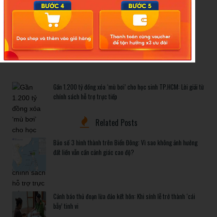
Cảnh báo thủ đoạn lừa đảo kết hôn: Khi sính lễ trở thành ‘cái
bẫy’ tinh vi
Gần 1.200 tỷ đồng xóa ‘mù bơi’ cho học sinh TP.HCM: Lời giải từ
chính sách hỗ trợ trực tiếp
Related Posts
Bão số 3 hình thành trên Biển Đông: Vì sao không ảnh hưởng
đất liền vẫn cần cảnh giác cao độ?
Cảnh báo thủ đoạn lừa đảo kết hôn: Khi sính lễ trở thành ‘cái
bẫy’ tinh vi