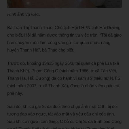
Hình ảnh vụ việc.
Bà Trần Thị Thanh Thảo, Chủ tịch Hội LHPN tỉnh Hải Dương
cho biết, Hội đã nắm được thông tin vụ việc trên. “Tôi đã giao
ban chuyên môn làm công văn gửi cơ quan chức năng
huyện Thanh Hà”, bà Thảo cho biết.
Trước đó, khoảng 19h15 ngày 26/3, tại
quán cà phê Era
(xã
Thanh Khê), Phạm Công C (sinh năm 1986, ở xã Tân Việt,
Thanh Hà, Hải Dương) đã có hành vi sàm sỡ thiếu nữ N.T.S.
(sinh năm 2007, ở xã Thanh Xá), đang là nhân viên quán cà
phê này.
Sau đó, khi cô gái S. đã đuổi theo chụp ảnh mặt C thì bị đối
tượng đạp vào ngực, tát vào mặt và yêu cầu chị xóa ảnh.
Sau khi có người can thiệp, C bỏ đi. Chị S. đã trình báo Công
an xã Thanh Khê và đi khám sức khỏe tại Trung tâm Y tế