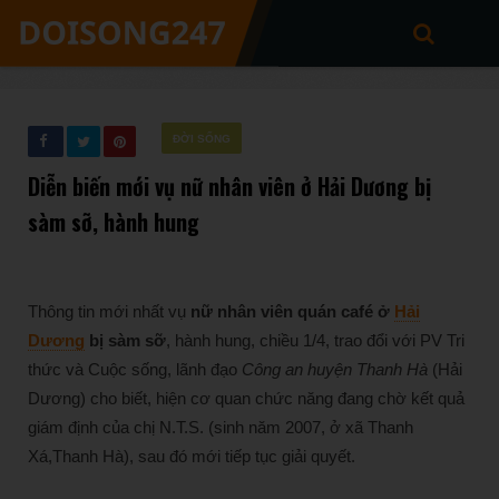
ĐỜI SỐNG
Diễn biến mới vụ nữ nhân viên ở Hải Dương bị
sàm sỡ, hành hung
Thông tin mới nhất vụ
nữ nhân viên quán café ở
Hải
Dương
bị sàm sỡ
, hành hung, chiều 1/4, trao đổi với PV Tri
thức và Cuộc sống, lãnh đạo
Công an huyện Thanh Hà
(Hải
Dương) cho biết, hiện cơ quan chức năng đang chờ kết quả
giám định của chị N.T.S. (sinh năm 2007, ở xã Thanh
Xá,Thanh Hà), sau đó mới tiếp tục giải quyết.