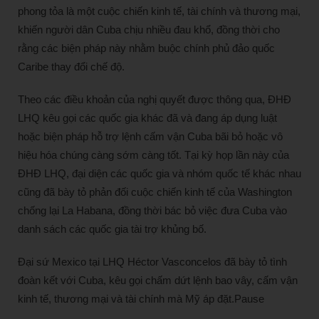
phong tỏa là một cuộc chiến kinh tế, tài chính và thương mại,
khiến người dân Cuba chịu nhiều đau khổ, đồng thời cho
rằng các biện pháp này nhằm buộc chính phủ đảo quốc
Caribe thay đổi chế độ.
Theo các điều khoản của nghị quyết được thông qua, ĐHĐ
LHQ kêu gọi các quốc gia khác đã và đang áp dụng luật
hoặc biện pháp hỗ trợ lệnh cấm vận Cuba bãi bỏ hoặc vô
hiệu hóa chúng càng sớm càng tốt. Tại kỳ họp lần này của
ĐHĐ LHQ, đại diện các quốc gia và nhóm quốc tế khác nhau
cũng đã bày tỏ phản đối cuộc chiến kinh tế của Washington
chống lại La Habana, đồng thời bác bỏ việc đưa Cuba vào
danh sách các quốc gia tài trợ khủng bố.
Đại sứ Mexico tại LHQ Héctor Vasconcelos đã bày tỏ tình
đoàn kết với Cuba, kêu gọi chấm dứt lệnh bao vây, cấm vận
kinh tế, thương mại và tài chính mà Mỹ áp đặt.Pause