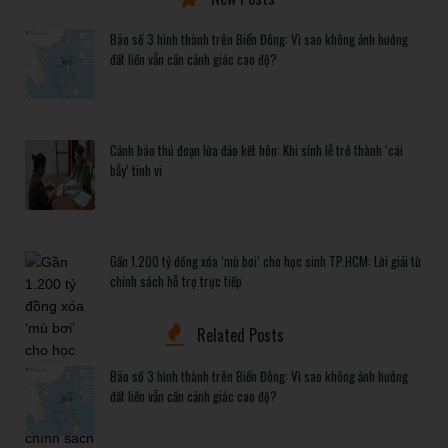
Bão số 3 hình thành trên Biển Đông: Vì sao không ảnh hưởng
đất liền vẫn cần cảnh giác cao độ?
Cảnh báo thủ đoạn lừa đảo kết hôn: Khi sính lễ trở thành ‘cái
bẫy’ tinh vi
Gần 1.200 tỷ đồng xóa ‘mù bơi’ cho học sinh TP.HCM: Lời giải từ
chính sách hỗ trợ trực tiếp
Related Posts
Bão số 3 hình thành trên Biển Đông: Vì sao không ảnh hưởng
đất liền vẫn cần cảnh giác cao độ?