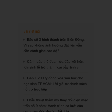
Bài viết mới
Bão số 3 hình thành trên Biển Đông:
Vì sao không ảnh hưởng đất liền vẫn
cần cảnh giác cao độ?
Cảnh báo thủ đoạn lừa đảo kết hôn:
Khi sính lễ trở thành ‘cái bẫy’ tinh vi
Gần 1.200 tỷ đồng xóa ‘mù bơi’ cho
học sinh TP.HCM: Lời giải từ chính sách
hỗ trợ trực tiếp
Phẫu thuật thẩm mỹ thay đổi diện mạo
trốn nã 9 năm: Hành trình sa lưới của
cựu giám đốc địa ốc Đắk Lắk