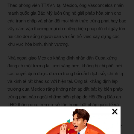
Theo phóng viên TTXVN tại Mexico, ông Vasconcelos nhấn
mạnh quốc gia Bắc Mỹ luôn ủng hộ giải pháp hòa bình cho
các tranh chấp và phản đối mọi hình thức trừng phạt hay bao
vây cấm vận thương mại do những biện pháp đó chỉ gây tổn
hại cho đời sống người dân và cản trở việc xây dựng các
khu vực hòa bình, thịnh vượng.
Nhà ngoại giao Mexico khẳng định nhân dân Cuba xứng
đáng có một tương lai tươi sáng hơn, không bị chi phối bởi
các quyết định được đưa ra trong bối cảnh lịch sử, chính trị
và kinh tế rất khác so với hiện tại. Ông tái khẳng định lập
trường của Mexico rằng không nên áp đặt bất kỳ biện pháp
trừng phạt nào ngoài những biện pháp do Hội đồng Bảo an
LHQ thông qua, trên cơ sở tôn trọng luật pháp quốc tế và
chủ nghĩa đa phương.
Lệnh cấm vận kinh tế của Mỹ đối với Cuba được ban hành
chính thức ngày 7/2/1962 theo sắc lệnh hành pháp của cố