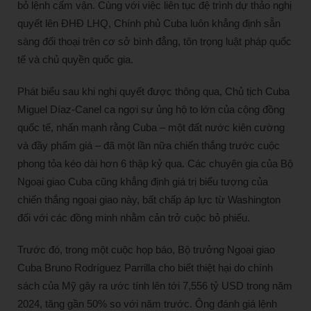
bỏ lệnh cấm vận. Cùng với việc liên tục đệ trình dự thảo nghị
quyết lên ĐHĐ LHQ, Chính phủ Cuba luôn khẳng định sẵn
sàng đối thoại trên cơ sở bình đẳng, tôn trọng luật pháp quốc
tế và chủ quyền quốc gia.
Phát biểu sau khi nghị quyết được thông qua, Chủ tịch Cuba
Miguel Díaz-Canel ca ngợi sự ủng hộ to lớn của cộng đồng
quốc tế, nhấn mạnh rằng Cuba – một đất nước kiên cường
và đầy phẩm giá – đã một lần nữa chiến thắng trước cuộc
phong tỏa kéo dài hơn 6 thập kỷ qua. Các chuyên gia của Bộ
Ngoại giao Cuba cũng khẳng định giá trị biểu tượng của
chiến thắng ngoại giao này, bất chấp áp lực từ Washington
đối với các đồng minh nhằm cản trở cuộc bỏ phiếu.
Trước đó, trong một cuộc họp báo, Bộ trưởng Ngoại giao
Cuba Bruno Rodríguez Parrilla cho biết thiệt hại do chính
sách của Mỹ gây ra ước tính lên tới 7,556 tỷ USD trong năm
2024, tăng gần 50% so với năm trước. Ông đánh giá lệnh