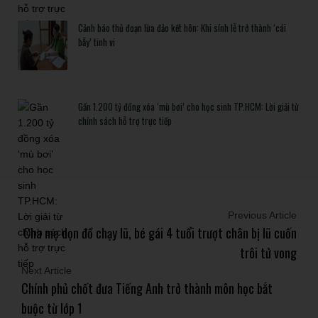
Cảnh báo thủ đoạn lừa đảo kết hôn: Khi sính lễ trở thành ‘cái
bẫy’ tinh vi
Gần 1.200 tỷ đồng xóa ‘mù bơi’ cho học sinh TP.HCM: Lời giải từ
chính sách hỗ trợ trực tiếp
Previous Article
Cha mẹ dọn đồ chạy lũ, bé gái 4 tuổi trượt chân bị lũ cuốn
trôi tử vong
Next Article
Chính phủ chốt đưa Tiếng Anh trở thành môn học bắt
buộc từ lớp 1