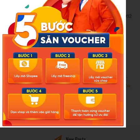
Tổng thống Mỹ John F. Kennedy, sau khi Washington áp
dụng các hạn chế thương mại từ năm 1960. Kể từ năm 1992
đến nay, ĐHĐ LHQ hằng năm đều thông qua nghị quyết
tương tự, với sự ủng hộ của phần lớn cộng đồng quốc tế,
phản ánh sự nhất quán trong yêu cầu chấm dứt lệnh cấm
vận kéo dài hơn 60 năm qua đối với Cuba.
Việt Hùng – Phương Lan
(TTXVN)
Nguồn:
https://baotintuc.vn/the-gioi/dhd-lhq-thong-qua-nghi-
quyet-keu-goi-cham-dut-lenh-cam-van-cua-my-doi-voi-cuba-
20251030074552888.htm
New Posts