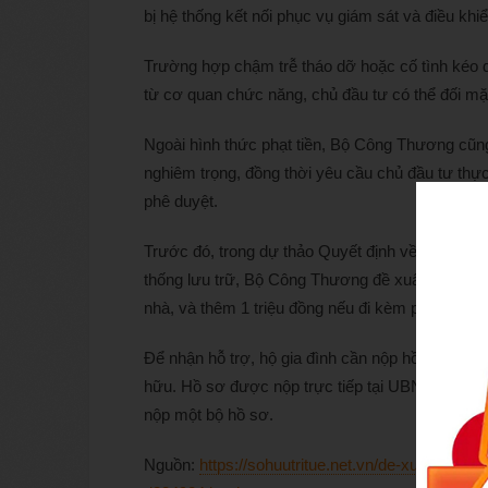
bị hệ thống kết nối phục vụ giám sát và điều khiể
Trường hợp chậm trễ tháo dỡ hoặc cố tình kéo dà
từ cơ quan chức năng, chủ đầu tư có thể đối mặt
Ngoài hình thức phạt tiền, Bộ Công Thương cũng
nghiêm trọng, đồng thời yêu cầu chủ đầu tư thực
phê duyệt.
Trước đó, trong dự thảo Quyết định về chính sách
thống lưu trữ, Bộ Công Thương đề xuất hỗ trợ 50
nhà, và thêm 1 triệu đồng nếu đi kèm pin lưu trữ 
Để nhận hỗ trợ, hộ gia đình cần nộp hồ sơ gồm 
hữu. Hồ sơ được nộp trực tiếp tại UBND xã, th
nộp một bộ hồ sơ.
Nguồn:
https://sohuutritue.net.vn/de-xuat-phat-