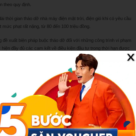
n theo quy định.
i thời gian tháo dỡ nhà máy điện mặt trời, điện gió khi có yêu cầu
 mức phạt rất nặng, từ 80 đến 100 triệu đồng.
 đề xuất biện pháp buộc tháo dỡ đối với những công trình vi phạm
 hiện đầy đủ các cam kết về điều kiện đầu tư trong thời hạn được
 hỗ trợ hộ gia đình lắp đặt điện mặt trời mái nhà tự dùng và hệ
0.000 – 1 triệu đồng cho mỗi hộ lắp đặt hệ thống điện mặt trời mái
tối thiểu 2 kWh.
đơn đề nghị theo mẫu và giấy uỷ quyền nếu nhà ở có nhiều chủ sở
ông qua bưu điện hoặc qua cổng dịch vụ công, và mỗi hộ chỉ được
den-20-trieu-dong-neu-lap-dien-mat-troi-mai-nha-khong-thong-bao-