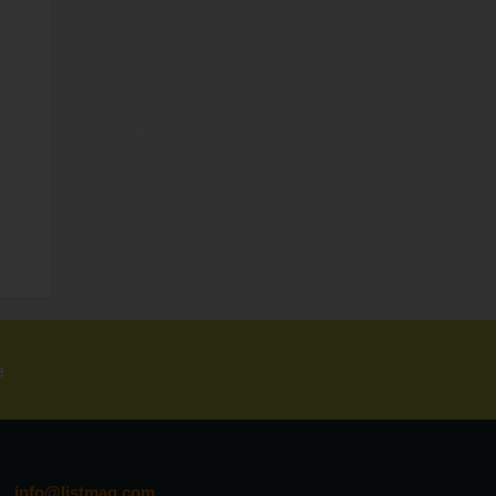
e
info@listmag.com