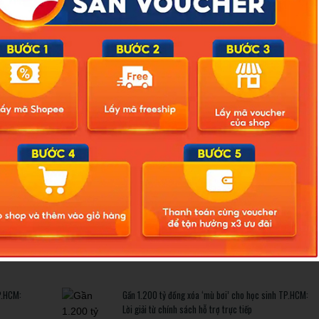
Related Posts
ông ảnh
Bão số 3 hình thành trên Biển Đông: Vì sao không ảnh
hưởng đất liền vẫn cần cảnh giác cao độ?
trở thành
Cảnh báo thủ đoạn lừa đảo kết hôn: Khi sính lễ trở thành
‘cái bẫy’ tinh vi
P.HCM:
Gần 1.200 tỷ đồng xóa ‘mù bơi’ cho học sinh TP.HCM:
Lời giải từ chính sách hỗ trợ trực tiếp