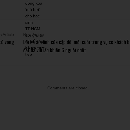
 Article
Next Article
tử vong
Lời kể ám ảnh của cặp đôi mới cưới trong vụ xe khách b
đất đá vùi lấp khiến 6 người chết
Comments are closed.