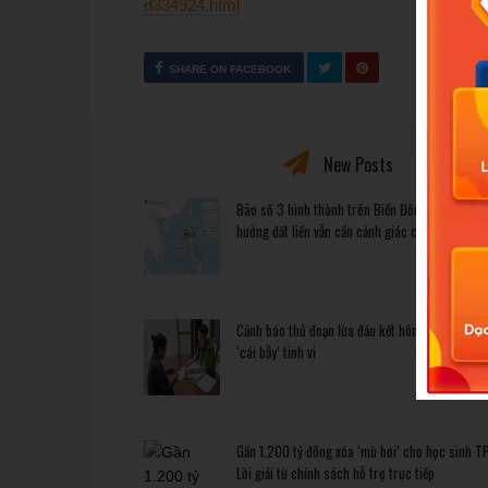
d334924.html
SHARE ON FACEBOOK
New Posts
Bão số 3 hình thành trên Biển Đông: Vì sao kh
hưởng đất liền vẫn cần cảnh giác cao độ?
Cảnh báo thủ đoạn lừa đảo kết hôn: Khi sính lễ 
‘cái bẫy’ tinh vi
Gần 1.200 tỷ đồng xóa ‘mù bơi’ cho học sinh T
Lời giải từ chính sách hỗ trợ trực tiếp