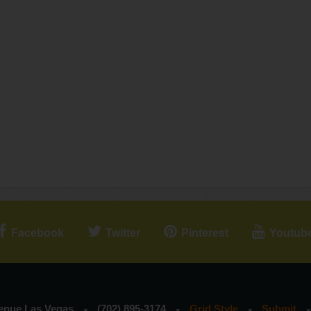
Facebook
Twitter
Pinterest
Youtub
venue Las Vegas
(702) 895-3174
Grid Style
Submit