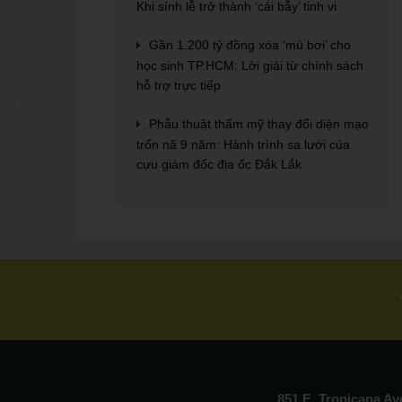
Khi sính lễ trở thành ‘cái bẫy’ tinh vi
Gần 1.200 tỷ đồng xóa ‘mù bơi’ cho
học sinh TP.HCM: Lời giải từ chính sách
hỗ trợ trực tiếp
Phẫu thuật thẩm mỹ thay đổi diện mạo
trốn nã 9 năm: Hành trình sa lưới của
cựu giám đốc địa ốc Đắk Lắk
851 E. Tropicana A