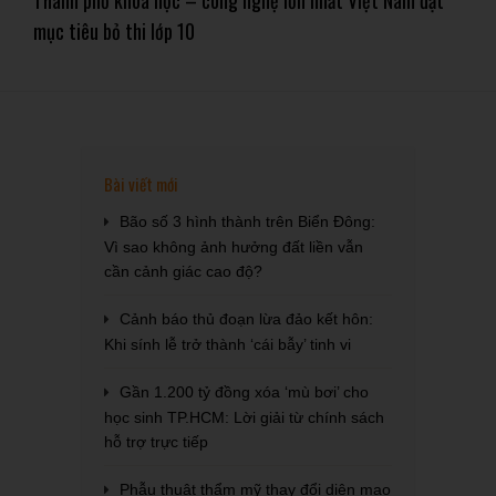
Thành phố khoa học – công nghệ lớn nhất Việt Nam đặt
mục tiêu bỏ thi lớp 10
Bài viết mới
Bão số 3 hình thành trên Biển Đông:
Vì sao không ảnh hưởng đất liền vẫn
cần cảnh giác cao độ?
Cảnh báo thủ đoạn lừa đảo kết hôn:
Khi sính lễ trở thành ‘cái bẫy’ tinh vi
Gần 1.200 tỷ đồng xóa ‘mù bơi’ cho
học sinh TP.HCM: Lời giải từ chính sách
hỗ trợ trực tiếp
Phẫu thuật thẩm mỹ thay đổi diện mạo