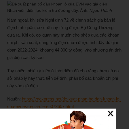
Nhân viên điện lực kiểm tra đường dây. Ảnh:
Ngọc Thành
Năm ngoái, khi sửa Nghị định 72 về chính sách giá bán lẻ
điện bình quân, cơ chế này từng được Bộ Công Thương
đưa ra. Khi đó, cơ quan này muốn cho phép đưa các khoản
chi phí sản xuất, cung ứng điện chưa được tính đầy đủ giai
đoạn 2022-2024, khoảng 44.800 tỷ đồng, vào phương án tính
giá điện các kỳ sau.
Tuy nhiên, nhiều ý kiến ở thời điểm đó cho rằng chưa có cơ
sở pháp lý hay thực tiễn để tính, phân bổ các khoản chi phí
này vào giá điện.
Nguồn:
https://vnexpress.net/de-xuat-phan-bo-dan-khoan-lo-
cua-evn-vao-gia-dien-5073607.html