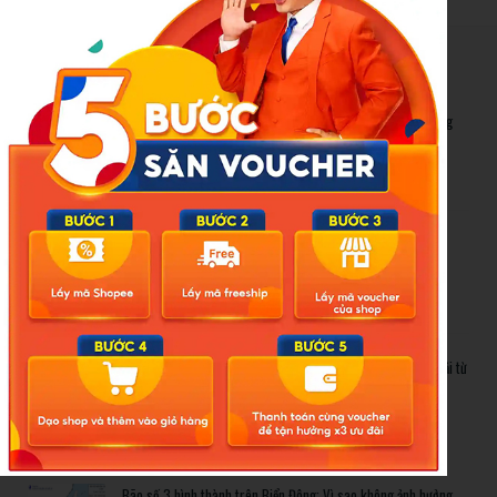
New Posts
Bão số 3 hình thành trên Biển Đông: Vì sao không ảnh hưởng
đất liền vẫn cần cảnh giác cao độ?
Cảnh báo thủ đoạn lừa đảo kết hôn: Khi sính lễ trở thành ‘cái
bẫy’ tinh vi
Gần 1.200 tỷ đồng xóa ‘mù bơi’ cho học sinh TP.HCM: Lời giải từ
chính sách hỗ trợ trực tiếp
Related Posts
Bão số 3 hình thành trên Biển Đông: Vì sao không ảnh hưởng