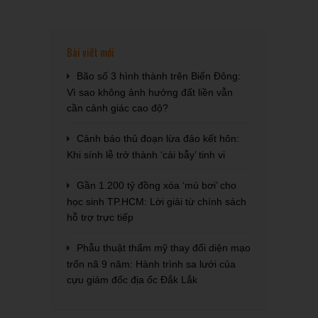
Bài viết mới
Bão số 3 hình thành trên Biển Đông:
Vì sao không ảnh hưởng đất liền vẫn
cần cảnh giác cao độ?
Cảnh báo thủ đoạn lừa đảo kết hôn:
Khi sính lễ trở thành ‘cái bẫy’ tinh vi
Gần 1.200 tỷ đồng xóa ‘mù bơi’ cho
học sinh TP.HCM: Lời giải từ chính sách
hỗ trợ trực tiếp
Phẫu thuật thẩm mỹ thay đổi diện mạo
trốn nã 9 năm: Hành trình sa lưới của
cựu giám đốc địa ốc Đắk Lắk