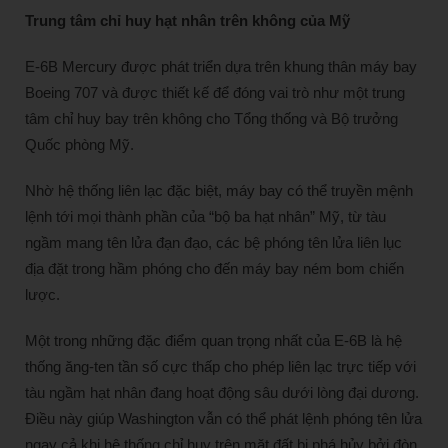
Trung tâm chỉ huy hạt nhân trên không của Mỹ
E-6B Mercury được phát triển dựa trên khung thân máy bay
Boeing 707 và được thiết kế để đóng vai trò như một trung
tâm chỉ huy bay trên không cho Tổng thống và Bộ trưởng
Quốc phòng Mỹ.
Nhờ hệ thống liên lạc đặc biệt, máy bay có thể truyền mệnh
lệnh tới mọi thành phần của “bộ ba hạt nhân” Mỹ, từ tàu
ngầm mang tên lửa đạn đạo, các bệ phóng tên lửa liên lục
địa đặt trong hầm phóng cho đến máy bay ném bom chiến
lược.
Một trong những đặc điểm quan trọng nhất của E-6B là hệ
thống ăng-ten tần số cực thấp cho phép liên lạc trực tiếp với
tàu ngầm hạt nhân đang hoạt động sâu dưới lòng đại dương.
Điều này giúp Washington vẫn có thể phát lệnh phóng tên lửa
ngay cả khi hệ thống chỉ huy trên mặt đất bị phá hủy bởi đòn