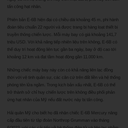
tấn công hạt nhân.
Phiên bản E-6B hiện đại có chiều dài khoảng 45 m, phi hành
đoàn tiêu chuẩn 22 người và được trang bị hàng loạt thiết bị
truyền thông chiến lược. Mỗi máy bay có giá khoảng 141,7
triệu USD. Với khả năng tiếp nhiên liệu trên không, E-6B có
thể duy trì hoạt động liên tục gần ba ngày, bay ở độ cao tới
khoảng 12 km và đạt tầm hoạt động gần 11.000 km.
Những chiếc máy bay này còn có khả năng liên lạc đồng
thời với vệ tinh quân sự, các căn cứ trên đất liền và hệ thống
phóng tên lửa ngầm. Trong kịch bản xấu nhất, E-6B có thể
trở thành sở chỉ huy chiến lược trên không điều phối phản
ứng hạt nhân của Mỹ nếu đất nước này bị tấn công.
Hải quân Mỹ cho biết họ đã nhận chiếc E-6B Mercury nâng
cấp đầu tiên từ tập đoàn Northrop Grumman vào tháng
6/2023, với các cải tiến về hệ thống điện tử và liên lạc nhằm