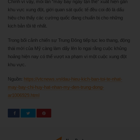
Chính vì vậy, mỗi lần “máy bay ngày tận thế” xuất hiện gần
khu vực xung đột, giới quan sát quốc tế đều coi đó là dấu
hiệu cho thấy các cường quốc đang chuẩn bị cho những
kịch bản tồi tệ nhất.
Trong bối cảnh chiến sự Trung Đông tiếp tục leo thang, động
thái mới của Mỹ càng làm dấy lên lo ngại rằng cuộc khủng
hoảng hiện nay có thể vượt xa phạm vi một cuộc xung đột
khu vực.
Nguồn:
https://vtcnews.vn/dau-hieu-kich-ban-toi-te-nhat-
may-bay-chi-huy-hat-nhan-my-den-trung-dong-
ar1006929.html