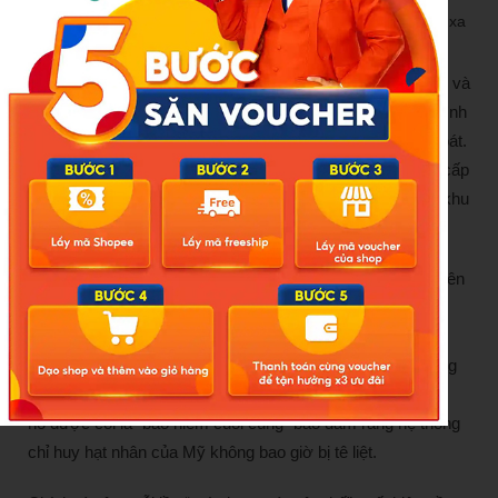
Tên lửa Tomahawk là một trong những vũ khí tấn công tầm xa
chủ lực được Mỹ sử dụng trong chiến dịch tấn công Iran.
Nga và Trung Quốc – hai quốc gia sở hữu vũ khí hạt nhân và
là đồng minh chiến lược của Iran, đã cảnh báo rằng tình hình
tại Trung Đông có thể nhanh chóng vượt khỏi tầm kiểm soát.
Một số nguồn tin thậm chí cho rằng Nga đã bắt đầu cung cấp
thông tin tình báo cho Tehran về vị trí lực lượng Mỹ trong khu
vực.
Dù E-6B Mercury đã phục vụ trong quân đội Mỹ từ thập niên
1980, loại máy bay này vẫn được đánh giá là một trong
những nền tảng sống sót cao nhất trong môi trường chiến
tranh hạt nhân. Nhờ khả năng hoạt động độc lập trên không
trong thời gian dài và duy trì mạng lưới liên lạc chiến lược,
nó được coi là “bảo hiểm cuối cùng” bảo đảm rằng hệ thống
chỉ huy hạt nhân của Mỹ không bao giờ bị tê liệt.