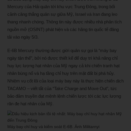
Mercury của Hải quân tới khu vực Trung Đông, trong bối
cảnh căng thẳng quân sự giữa Mỹ, Israel và Iran đang leo
thang nhanh chóng. Thông tin này được nhiều nhà phân tích
nguồn mở (OSINT) phát hiện và các hãng tin quốc tế đăng
tải vào ngày 5/3.
E-6B Mercury thường được giới quân sự gọi là “máy bay
ngày tận thế”, bởi nó được thiết kế để duy trì khả năng chỉ
huy lực lượng hạt nhân của Mỹ ngay cả khi chiến tranh hạt
nhân bùng nổ và hạ tầng chỉ huy trên mặt đất bị phá hủy.
Nhiệm vụ cốt lõi của loại máy bay này là thực hiện chiến dịch
TACAMO – viết tắt của “Take Charge and Move Out”, tức
bảo đảm truyền đạt mệnh lệnh chiến lược tới các lực lượng
răn đe hạt nhân của Mỹ.
Máy bay chỉ huy và kiểm soát E-6B. Ảnh Militarnyi