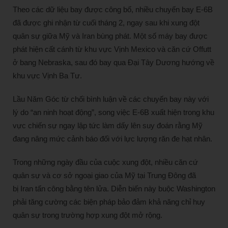
Theo các dữ liệu bay được công bố, nhiều chuyến bay E-6B
đã được ghi nhận từ cuối tháng 2, ngay sau khi xung đột
quân sự giữa Mỹ và Iran bùng phát. Một số máy bay được
phát hiện cất cánh từ khu vực Vịnh Mexico và căn cứ Offutt
ở bang Nebraska, sau đó bay qua Đại Tây Dương hướng về
khu vực Vịnh Ba Tư.
Lầu Năm Góc từ chối bình luận về các chuyến bay này với
lý do “an ninh hoạt động”, song việc E-6B xuất hiện trong khu
vực chiến sự ngay lập tức làm dấy lên suy đoán rằng Mỹ
đang nâng mức cảnh báo đối với lực lượng răn đe hạt nhân.
Trong những ngày đầu của cuộc xung đột, nhiều căn cứ
quân sự và cơ sở ngoại giao của Mỹ tại Trung Đông đã
bị Iran tấn công bằng tên lửa. Diễn biến này buộc Washington
phải tăng cường các biện pháp bảo đảm khả năng chỉ huy
quân sự trong trường hợp xung đột mở rộng.