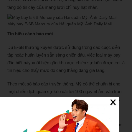
tăng độ tin cậy của mạng lưới chỉ huy hạt nhân.
Máy bay E-6B Mercury của Hải quân Mỹ. Ảnh Daily Mail
Tín hiệu cảnh báo mới
Dù E-6B thường xuyên được sử dụng trong các cuộc diễn
tập hoặc huấn luyện sẵn sàng chiến đấu, việc loại máy bay
đặc biệt này xuất hiện gần khu vực chiến sự luôn được coi là
tín hiệu cho thấy mức độ căng thẳng đang gia tăng.
Theo một số báo cáo truyền thông, Mỹ có thể chuẩn bị cho
một chiến dịch quân sự kéo dài tới 100 ngày nhằm vào Iran,
có khả năng kéo dài đến tháng 9. Nếu kịch bản này xảy ra,
quy mô hoạt động quân sự tại Trung Đông sẽ tăng mạnh,
kéo theo nguy cơ đối đầu giữa các cường quốc.