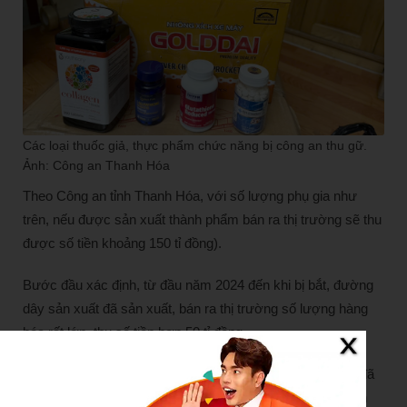
Các loại thuốc giả, thực phẩm chức năng bị công an thu gữ.
Ảnh: Công an Thanh Hóa
Theo Công an tỉnh Thanh Hóa, với số lượng phụ gia như
trên, nếu được sản xuất thành phẩm bán ra thị trường sẽ thu
được số tiền khoảng 150 tỉ đồng).
Bước đầu xác định, từ đầu năm 2024 đến khi bị bắt, đường
dây sản xuất đã sản xuất, bán ra thị trường số lượng hàng
hóa rất lớn, thu số tiền hơn 50 tỉ đồng.
Mở rộng chuyên án, ngày 31-1, Công an tỉnh Thanh Hóa đã
triệu tập làm việc với nhóm đối tượng có hành vi buôn bán