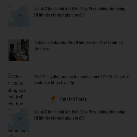
Bão số 3 hình thành trên Biển Đông: Vì sao không ảnh hưởng
đất liền vẫn cần cảnh giác cao độ?
Cảnh báo thủ đoạn lừa đảo kết hôn: Khi sính lễ trở thành ‘cái
bẫy’ tinh vi
Gần 1.200 tỷ đồng xóa ‘mù bơi’ cho học sinh TP.HCM: Lời giải từ
chính sách hỗ trợ trực tiếp
Related Posts
Bão số 3 hình thành trên Biển Đông: Vì sao không ảnh hưởng
đất liền vẫn cần cảnh giác cao độ?