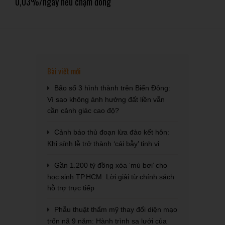
0,03%/ngày nếu chậm đóng
Bài viết mới
Bão số 3 hình thành trên Biển Đông:
Vì sao không ảnh hưởng đất liền vẫn
cần cảnh giác cao độ?
Cảnh báo thủ đoạn lừa đảo kết hôn:
Khi sính lễ trở thành ‘cái bẫy’ tinh vi
Gần 1.200 tỷ đồng xóa ‘mù bơi’ cho
học sinh TP.HCM: Lời giải từ chính sách
hỗ trợ trực tiếp
Phẫu thuật thẩm mỹ thay đổi diện mạo
trốn nã 9 năm: Hành trình sa lưới của