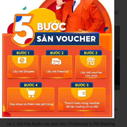
hàng giả là thuốc chữa bệnh (thuốc đông y chữa bệnh
xương khớp) xảy ra trên địa bàn tỉnh Thanh Hóa, Vĩnh Long,
An Giang và TP HCM.
Một kho xưởng để phục vụ sản xuất thuốc giả, thực phẩm
chức năng. Ảnh: Công an Thanh Hóa
Quá trình đấu tranh, tiến hành khám xét 5 đia điểm, công an
đã thu giữ 35 thùng catton chứa các hộp thuốc thành phẩm
và 1.164 hộp thuốc các loại như: Profeessor’s Pill (thường