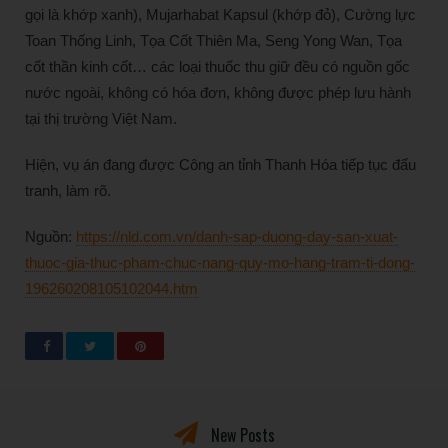
gọi là khớp xanh), Mujarhabat Kapsul (khớp đỏ), Cường lực
Toan Thống Linh, Tọa Cốt Thiên Ma, Seng Yong Wan, Tọa
cốt thần kinh cốt… các loại thuốc thu giữ đều có nguồn gốc
nước ngoài, không có hóa đơn, không được phép lưu hành
tại thị trường Việt Nam.
Hiện, vụ án đang được Công an tỉnh Thanh Hóa tiếp tục đấu
tranh, làm rõ.
Nguồn:
https://nld.com.vn/danh-sap-duong-day-san-xuat-
thuoc-gia-thuc-pham-chuc-nang-quy-mo-hang-tram-ti-dong-
196260208105102044.htm
New Posts