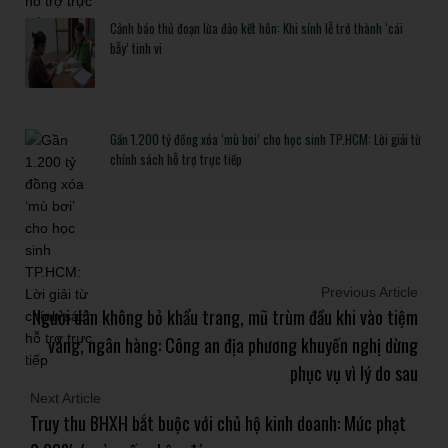
Cảnh báo thủ đoạn lừa đảo kết hôn: Khi sính lễ trở thành ‘cái
bẫy’ tinh vi
Gần 1.200 tỷ đồng xóa ‘mù bơi’ cho học sinh TP.HCM: Lời giải từ
chính sách hỗ trợ trực tiếp
Previous Article
Người dân không bỏ khẩu trang, mũ trùm đầu khi vào tiệm
vàng, ngân hàng: Công an địa phương khuyến nghị dừng
phục vụ vì lý do sau
Next Article
Truy thu BHXH bắt buộc với chủ hộ kinh doanh: Mức phạt