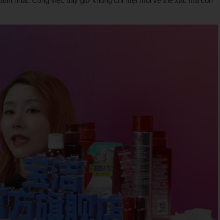
hành nhất. Công việc bây giờ không chỉ mệt mỏi về thể xác mà còn