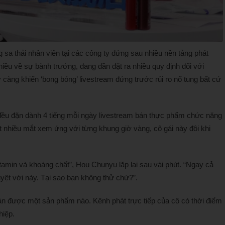
g sa thải nhân viên tại các công ty đứng sau nhiều nền tảng phát
hiều về sự bành trướng, đang dần đặt ra nhiều quy định đối với
càng khiến ‘bong bóng’ livestream đứng trước rủi ro nổ tung bất cứ
đều đặn dành 4 tiếng mỗi ngày livestream bán thực phẩm chức năng
t nhiều mắt xem ứng với từng khung giờ vàng, cô gái này đôi khi
tamin và khoáng chất”, Hou Chunyu lặp lại sau vài phút. “Ngay cả
yệt vời này. Tại sao bạn không thử chứ?”.
án được một sản phẩm nào. Kênh phát trực tiếp của cô có thời điểm
hiệp.