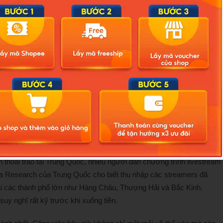
 mua traffic ảo và đơn hàng ảo không chỉ bóp méo thị trường mà
 khách hàng dần nhận ra rằng nhiều trải nghiệm livestream không
há doanh số, đã không ngần ngại chi ra 4.300 USD (khoảng 105
gger ẩm thực sở hữu tới 14 triệu người theo dõi. Tuy nhiên, kết quả
hàng thành công, kết quả kiểm tra hệ thống sau đó cho thấy có tới
 công ty dàn dựng. Sau khi trừ đi mọi chi phí và tỷ lệ hoàn hàng,
một hiệu suất thấp đến mức khó tin.
 thoái trào tại Trung Quốc, nhiều người dẫn chương trình livestream
dia Research của Trung Quốc cho biết thu nhập các streamers đã
 các thành phố lớn như Hàng Châu, Thượng Hải và Bắc Kinh.
 suy nghĩ rất kỹ trước khi xuống tiền.