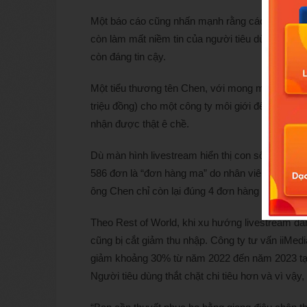
Một báo cáo cũng nhấn mạnh rằng các hoạt động
còn làm mất niềm tin của người tiêu dùng — khi
còn đáng tin cậy.
Một tiểu thương tên Chen, với mong muốn bứt p
triệu đồng) cho một công ty môi giới để thuê blo
nhận được thật ê chề.
Dù màn hình livestream hiển thị con số 599 đơn 
586 đơn là “đơn hàng ma” do nhân viên của chính
ông Chen chỉ còn lại đúng 4 đơn hàng thực tế – 
Theo Rest of World, khi xu hướng livestream dần
cũng bị cắt giảm thu nhập. Công ty tư vấn iiMe
giảm khoảng 30% từ năm 2022 đến năm 2023 tại
Người tiêu dùng thắt chặt chi tiêu hơn và vì vậy,