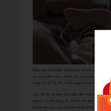
Điều này cho thấy những con số lớn về lượt xem
sự quan tâm hay có nhu cầu mua sản phẩm. Từn
hàng lên tới 76,4%, khiến người bán không chỉ lỗ
Các dữ liệu bị thao túng dẫn đến một nghịch lý: 
doanh số thật đáng kể. Nhiều nhà bán lẻ đã đầu 
phẩm nhưng cuối cùng lợi nhuận thực tế lại vô cù