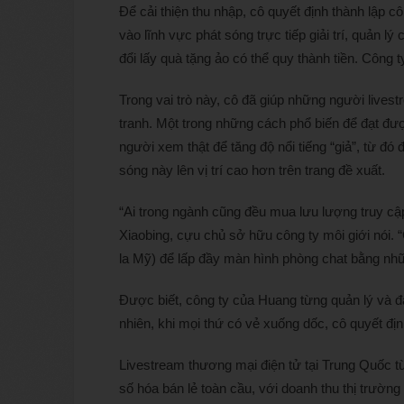
Để cải thiện thu nhập, cô quyết định thành lập c
vào lĩnh vực phát sóng trực tiếp giải trí, quản l
đổi lấy quà tặng ảo có thể quy thành tiền. Côn
Trong vai trò này, cô đã giúp những người livest
tranh. Một trong những cách phổ biến để đạt đư
người xem thật để tăng độ nổi tiếng “giả”, từ đó
sóng này lên vị trí cao hơn trên trang đề xuất.
“Ai trong ngành cũng đều mua lưu lượng truy cậ
Xiaobing, cựu chủ sở hữu công ty môi giới nói. 
la Mỹ) để lấp đầy màn hình phòng chat bằng nh
Được biết, công ty của Huang từng quản lý và đ
nhiên, khi mọi thứ có vẻ xuống dốc, cô quyết đị
Livestream thương mại điện tử tại Trung Quốc t
số hóa bán lẻ toàn cầu, với doanh thu thị trườn