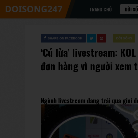
TRANG CHỦ
ĐỜI S
SHARE ON FACEBOOK
ĐỜI SỐNG
‘Cú lừa’ livestream: KOL
đơn hàng vì người xem 
Ngành livestream đang trải qua giai đ