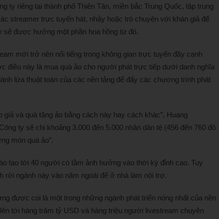
ông ty riêng tại thành phố Thiên Tân, miền bắc Trung Quốc, tập trung
ý các streamer trực tuyến hát, nhảy hoặc trò chuyện với khán giả để
g ty sẽ được hưởng một phần hoa hồng từ đó.
ream mới trở nên nổi tiếng trong không gian trực tuyến đầy cạnh
ợc điều này là mua quà ảo cho người phát trực tiếp dưới danh nghĩa
 đánh lừa thuật toán của các nền tảng để đẩy các chương trình phát
p giả và quà tặng ảo bằng cách này hay cách khác”, Huang
“Công ty sẽ chi khoảng 3.000 đến 5.000 nhân dân tệ (456 đến 760 đô
ững món quà ảo”.
ào tạo tới 40 người có tầm ảnh hưởng vào thời kỳ đỉnh cao. Tuy
nh rời ngành này vào năm ngoái để ở nhà làm nội trợ.
ừng được coi là một trong những ngành phát triển nóng nhất của nền
g lên tới hàng trăm tỷ USD và hàng triệu người livestream chuyên