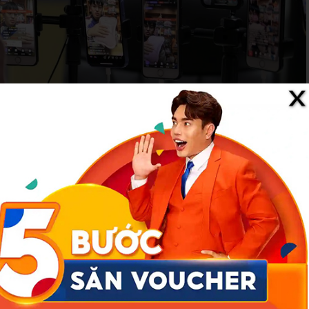
 hay follower thường bị thổi phồng không phản ánh khách hàng thật
g có một MC nổi tiếng mang về 1.000 đơn hàng nhưng tỷ lệ trả
 vốn mà còn bị nền tảng cảnh cáo vì nghi ngờ gian lận giao dịch.
tài khoản có hàng triệu người theo dõi nhưng lại không đóng góp
tư số tiền lớn để thuê người nổi tiếng hoặc KOLs livestream sản
ng khiêm tốn, thậm chí là lỗ.