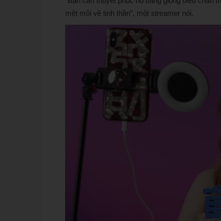
“Bạn cần thuyết phục họ bằng giọng điệu chân t
mệt mỏi về tinh thần”, một streamer nói.