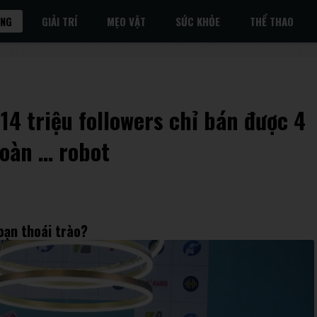
ỐNG
GIẢI TRÍ
MẸO VẶT
SỨC KHỎE
THỂ THAO
 14 triệu followers chỉ bán được 4
toàn … robot
oạn thoái trào?