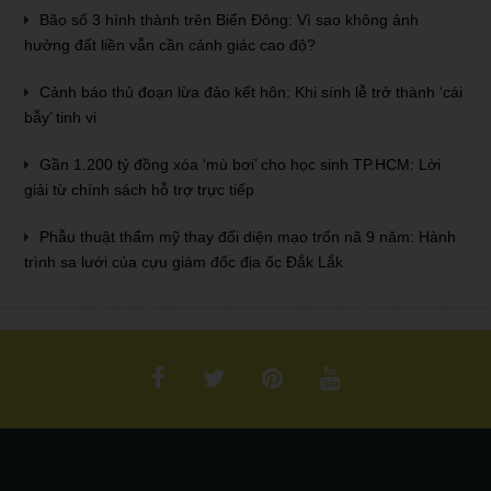
Bão số 3 hình thành trên Biển Đông: Vì sao không ảnh
hưởng đất liền vẫn cần cảnh giác cao độ?
Cảnh báo thủ đoạn lừa đảo kết hôn: Khi sính lễ trở thành ‘cái
bẫy’ tinh vi
Gần 1.200 tỷ đồng xóa ‘mù bơi’ cho học sinh TP.HCM: Lời
giải từ chính sách hỗ trợ trực tiếp
Phẫu thuật thẩm mỹ thay đổi diện mạo trốn nã 9 năm: Hành
trình sa lưới của cựu giám đốc địa ốc Đắk Lắk