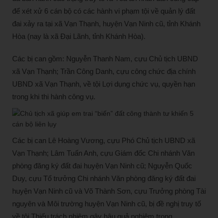
để xét xử 6 cán bộ có các hành vi phạm tội về quản lý đất
đai xảy ra tại xã Vạn Thạnh, huyện Vạn Ninh cũ, tỉnh Khánh
Hòa (nay là xã Đại Lãnh, tỉnh Khánh Hòa).
Các bị can gồm: Nguyễn Thanh Nam, cựu Chủ tịch UBND
xã Vạn Thạnh; Trần Công Danh, cựu công chức địa chính
UBND xã Vạn Thạnh, về tội Lợi dụng chức vụ, quyền hạn
trong khi thi hành công vụ.
Các bị can Lê Hoàng Vương, cựu Phó Chủ tịch UBND xã
Vạn Thạnh; Lâm Tuấn Anh, cựu Giám đốc Chi nhánh Văn
phòng đăng ký đất đai huyện Vạn Ninh cũ; Nguyễn Quốc
Duy, cựu Tổ trưởng Chi nhánh Văn phòng đăng ký đất đai
huyện Vạn Ninh cũ và Võ Thành Sơn, cựu Trưởng phòng Tài
nguyên và Môi trường huyện Vạn Ninh cũ, bị đề nghị truy tố
về tội Thiếu trách nhiệm gây hậu quả nghiêm trọng.