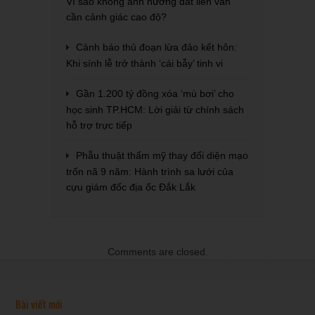
Vì sao không ảnh hưởng đất liền vẫn
cần cảnh giác cao độ?
Cảnh báo thủ đoạn lừa đảo kết hôn:
Khi sính lễ trở thành ‘cái bẫy’ tinh vi
Gần 1.200 tỷ đồng xóa ‘mù bơi’ cho
học sinh TP.HCM: Lời giải từ chính sách
hỗ trợ trực tiếp
Phẫu thuật thẩm mỹ thay đổi diện mạo
trốn nã 9 năm: Hành trình sa lưới của
cựu giám đốc địa ốc Đắk Lắk
Comments are closed.
Bài viết mới