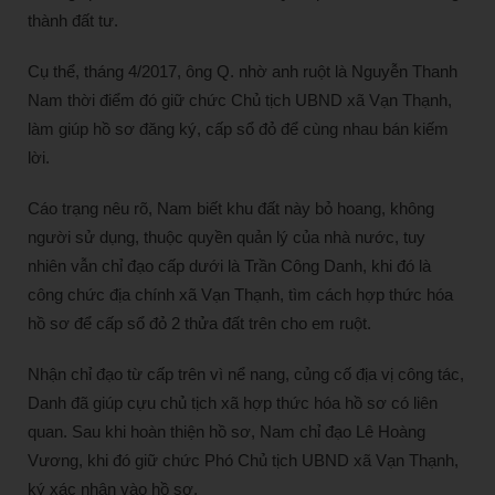
thành đất tư.
Cụ thể, tháng 4/2017, ông Q. nhờ anh ruột là Nguyễn Thanh
Nam thời điểm đó giữ chức Chủ tịch UBND xã Vạn Thạnh,
làm giúp hồ sơ đăng ký, cấp sổ đỏ để cùng nhau bán kiếm
lời.
Cáo trạng nêu rõ, Nam biết khu đất này bỏ hoang, không
người sử dụng, thuộc quyền quản lý của nhà nước, tuy
nhiên vẫn chỉ đạo cấp dưới là Trần Công Danh, khi đó là
công chức địa chính xã Vạn Thạnh, tìm cách hợp thức hóa
hồ sơ để cấp sổ đỏ 2 thửa đất trên cho em ruột.
Nhận chỉ đạo từ cấp trên vì nể nang, củng cố địa vị công tác,
Danh đã giúp cựu chủ tịch xã hợp thức hóa hồ sơ có liên
quan. Sau khi hoàn thiện hồ sơ, Nam chỉ đạo Lê Hoàng
Vương, khi đó giữ chức Phó Chủ tịch UBND xã Vạn Thạnh,
ký xác nhận vào hồ sơ.