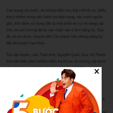
Cáo trạng cáo buộc, do không kiểm tra chặt chẽ hồ sơ, thiếu
trách nhiệm trong việc kiểm tra hiện trạng, xác minh nguồn
gốc, thời điểm sử dụng đất và một phần do sự nể nang cấp
trên, bị can Vương đã ký xác nhận vào 2 đơn đăng ký. Sau
đó, hồ sơ được chuyển đến Chi nhánh Văn phòng đăng ký
đất đai huyện Vạn Ninh.
Tại cấp huyện, Lâm Tuấn Anh, Nguyễn Quốc Duy, Võ Thành
Sơn đã thiếu trách nhiệm kiểm tra hồ sơ, tin tưởng cấp dưới
nên đã ký các văn bản, tờ trình chuyển UBND huyện Vạn
Ninh cấp sổ đỏ cho 2 thửa đất của em trai cựu Chủ tịch
UBND xã Vạn Thạnh.
Sau khi có sổ đỏ, Nguyễn Thanh Nam bán 2 thửa đất cho
một người ở phường Nha Trang, tỉnh Khánh Hòa với giá 6,8
tỷ đồng. Nhận được tiền bán đất, cựu Chủ tịch UBND xã
Vạn Thạnh đã chi cho em trai 700 triệu đồng, trực tiếp hưởng