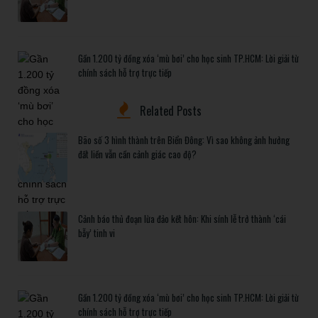
Gần 1.200 tỷ đồng xóa ‘mù bơi’ cho học sinh TP.HCM: Lời giải từ
chính sách hỗ trợ trực tiếp
Related Posts
Bão số 3 hình thành trên Biển Đông: Vì sao không ảnh hưởng
đất liền vẫn cần cảnh giác cao độ?
Cảnh báo thủ đoạn lừa đảo kết hôn: Khi sính lễ trở thành ‘cái
bẫy’ tinh vi
Gần 1.200 tỷ đồng xóa ‘mù bơi’ cho học sinh TP.HCM: Lời giải từ
chính sách hỗ trợ trực tiếp