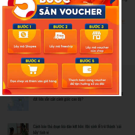
lợi 6,1 tỷ đồng.
Nguồn:
https://dantri.com.vn/phap-luat/chu-tich-xa-giup-em-
trai-bien-dat-cong-thanh-tu-khien-5-can-bo-lien-luy-
20250925160735705.htm
New Posts
Bão số 3 hình thành trên Biển Đông: Vì sao không ảnh hưởng
đất liền vẫn cần cảnh giác cao độ?
Cảnh báo thủ đoạn lừa đảo kết hôn: Khi sính lễ trở thành ‘cái
bẫy’ tinh vi