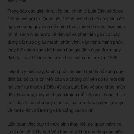
Trong báo cáo giải trình, tiếp thu, chỉnh lý Luật Dân số được
Chính phủ gửi tới Quốc hội, Chính phủ cho biết có ý kiến đề
nghị bổ sung quy định để chính thức tuyên bố việc thực hiện
chính sách Nhà nước về dân số và phát triển gắn với xây
dựng đất nước giàu mạnh, phồn vinh, văn minh, hạnh phúc,
thay thế chính sách kế hoạch hóa gia đình đang được quy
định tại Luật Chăm sóc sức khỏe nhân dân từ năm 1989.
Tiếp thu ý kiến này, Chính phủ cho biết Luật đã bổ sung quy
định bãi bỏ cụm từ “Mỗi cặp vợ chồng chỉ nên có từ một đến
hai con” tại khoản 1 Điều 43 của Luật Bảo vệ sức khỏe nhân
dân. Như vậy, thay vì khuyến khích mỗi cặp vợ chồng chỉ có
từ 1 đến 2 con như quy định cũ, luật mới trao quyền tự quyết
về thời điểm, số lượng và khoảng cách sinh.
Liên quan việc duy trì mức sinh thay thế, cơ quan thẩm tra
Luật dân số là Ủy ban Văn hóa và Xã hội cho rằng các biện