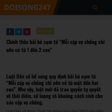
ĐỜI SỐNG
Chính thức bãi bỏ cụm từ “Mỗi cặp vợ chồng chỉ
nên có từ 1 đến 2 con”
Luật Dân số bổ sung quy định bãi bỏ cụm từ
“Mỗi cặp vợ chồng chỉ nên có từ một đến hai
con”. Như vậy, luật mới đã trao quyền tự quyết
về thời điểm, số lượng và khoảng cách sinh cho
các cặp vợ chồng.
Luật Dân số được Quốc hội thông qua sáng 10/12 với nhiều