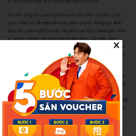
ở xã hội theo quy định của pháp luật về Nhà ở.
Về việc tăng thời gian nghỉ thai sản khi sinh con thứ 2, cơ
quan thẩm tra đề nghị bổ sung đánh giá tác động quy định
tăng thời gian nghỉ thai sản khi sinh con thứ 2 dưới góc nhìn
từ doanh nghiệp và chính người lao động, bởi việc tăng
quyền lợi về chế độ nghỉ thai sản cho các cặp vợ chồng có
thể gây e ngại cho chủ sử dụng lao động khi tuyển dụng lao
động nữ.
Chính phủ tiếp thu ý kiến này và bổ sung đánh giá tác động
việc tăng thời gian nghỉ thai sản nhằm khuyến khích phụ nữ
sinh con, đồng thời giúp phụ nữ sau sinh con phục hồi sức
khỏe tốt hơn, khi quay lại làm việc với sức khỏe, tinh thần tốt
sẽ có hiệu suất làm việc cao, từ đó gắn bó và đóng góp hiệu
quả hơn cho doanh nghiệp.
Doanh nghiệp cũng được hưởng lợi khi giảm chi phí tuyển