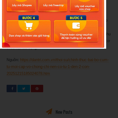
mới, đào tạo lại và nâng cao hình ảnh trách nhiệm xã hội,
chia sẻ trách nhiệm của doanh nghiệp với Nhà nước.
Quy định tăng thời gian nghỉ thai sản như Luật dân số, theo
Chính phủ, là phù hợp để bảo vệ sức khỏe bà mẹ. Đây là
chính sách ưu tiên của Nhà nước nhằm thúc đẩy, hỗ trợ phụ
nữ sinh con, sinh đủ hai con, về dài hạn tránh được nguy cơ
thiếu hụt lao động.
Nguồn:
https://dantri.com.vn/thoi-su/chinh-thuc-bai-bo-cum-
tu-moi-cap-vo-chong-chi-nen-co-tu-1-den-2-con-
20251215185024078.htm
New Posts