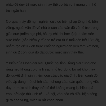
pháp để duy trì mức sinh thay thế cơ bản chỉ mang tính hỗ
trợ ngắn hạn.
Cơ quan này đề nghị nghiên cứu có biện pháp tổng thể, bền
vững, ngoài vấn đề về nhà ở còn các vấn đề về hỗ trợ trong
giáo dục (miễn học phí, hỗ trợ chi phí học tập), chăm sóc
sức khỏe (bảo hiểm y tế cho trẻ em từ 6 tuổi đến hết 18 tuổi),
nhằm tạo điều kiện thực chất để người dân yên tâm kết hôn,
sinh đủ 2 con, qua đó đạt được mức sinh thay thế.
Ý kiến của Đoàn đại biểu Quốc hội tỉnh Đồng Nai cũng cho
rằng nếu không có chính sách hỗ trợ đồng bộ rất khó thay
đổi quyết định sinh thêm con của các gia đình. Bên cạnh đó,
việc áp dụng một chính sách chung của toàn quốc trong việc
duy trì mức sinh thay thế có thể không mang lại hiệu quả
cao, bởi đặc thù kinh tế – xã hội, văn hóa và điều kiện sống
giữa các vùng, miền là rất khác nhau.