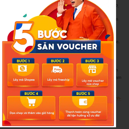
chính thức bị bãi bỏ toàn bộ theo Nghị định 81/2026/NĐ-CP.
Theo quy định hiện hành, các hành vi vi phạm về trật tự, an
toàn giao thông trong lĩnh vực đường bộ sẽ được xử phạt
theo các nghị định chuyên ngành về giao thông đường bộ,
trong đó có cơ chế trừ điểm, phục hồi điểm giấy phép lái xe.
Đối với các hành vi vi phạm thuộc những lĩnh vực quản lý
nhà nước khác có liên quan đến giao thông đường bộ,
đường sắt nhưng không được quy định trong các nghị định
này, việc xử lý sẽ căn cứ theo các nghị định xử phạt vi phạm
hành chính tương ứng của từng lĩnh vực.
Nguồn:
https://laodong.vn/thoi-su/chinh-phu-bai-bo-nghi-dinh-
100-xu-phat-vi-pham-giao-thong-tu-ngay-155-1675159.ldo