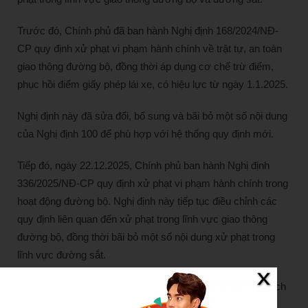
Trước đó, Chính phủ đã ban hành Nghị định 168/2024/NĐ-
CP quy định xử phạt vi phạm hành chính về trật tự, an toàn
giao thông đường bộ, đồng thời áp dụng cơ chế trừ điểm,
phục hồi điểm giấy phép lái xe, có hiệu lực từ ngày 1.1.2025.
Nghị định này đã sửa đổi, bổ sung và bãi bỏ một số nội dung
của Nghị định 100 để phù hợp với hệ thống quy định mới.
Tiếp đó, ngày 22.12.2025, Chính phủ ban hành Nghị định
336/2025/NĐ-CP quy định xử phạt vi phạm hành chính trong
hoạt động đường bộ. Nghị định này tiếp tục điều chỉnh các
quy định liên quan đến xử phạt trong lĩnh vực giao thông
đường bộ, đồng thời bãi bỏ một số nội dung xử phạt trong
lĩnh vực đường sắt.
Như vậy, sau nhiều lần được sửa đổi, bổ sung và phân tách
theo từng lĩnh vực quản lý, Nghị định 100/2019/NĐ-CP đã