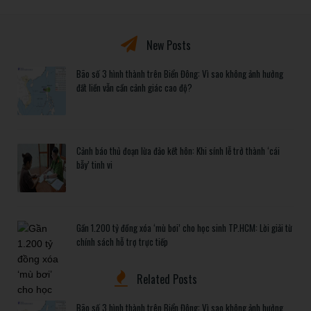
New Posts
Bão số 3 hình thành trên Biển Đông: Vì sao không ảnh hưởng
đất liền vẫn cần cảnh giác cao độ?
Cảnh báo thủ đoạn lừa đảo kết hôn: Khi sính lễ trở thành ‘cái
bẫy’ tinh vi
Gần 1.200 tỷ đồng xóa ‘mù bơi’ cho học sinh TP.HCM: Lời giải từ
chính sách hỗ trợ trực tiếp
Related Posts
Bão số 3 hình thành trên Biển Đông: Vì sao không ảnh hưởng