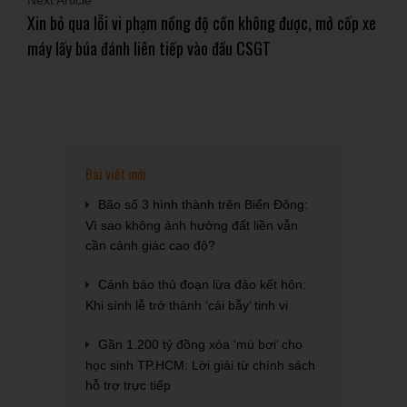
Next Article
Xin bỏ qua lỗi vi phạm nồng độ cồn không được, mở cốp xe
máy lấy búa đánh liên tiếp vào đầu CSGT
Bài viết mới
Bão số 3 hình thành trên Biển Đông:
Vì sao không ảnh hưởng đất liền vẫn
cần cảnh giác cao độ?
Cảnh báo thủ đoạn lừa đảo kết hôn:
Khi sính lễ trở thành ‘cái bẫy’ tinh vi
Gần 1.200 tỷ đồng xóa ‘mù bơi’ cho
học sinh TP.HCM: Lời giải từ chính sách
hỗ trợ trực tiếp