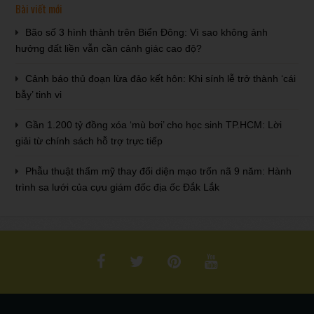
Bài viết mới
Bão số 3 hình thành trên Biển Đông: Vì sao không ảnh
hưởng đất liền vẫn cần cảnh giác cao độ?
Cảnh báo thủ đoạn lừa đảo kết hôn: Khi sính lễ trở thành ‘cái
bẫy’ tinh vi
Gần 1.200 tỷ đồng xóa ‘mù bơi’ cho học sinh TP.HCM: Lời
giải từ chính sách hỗ trợ trực tiếp
Phẫu thuật thẩm mỹ thay đổi diện mạo trốn nã 9 năm: Hành
trình sa lưới của cựu giám đốc địa ốc Đắk Lắk