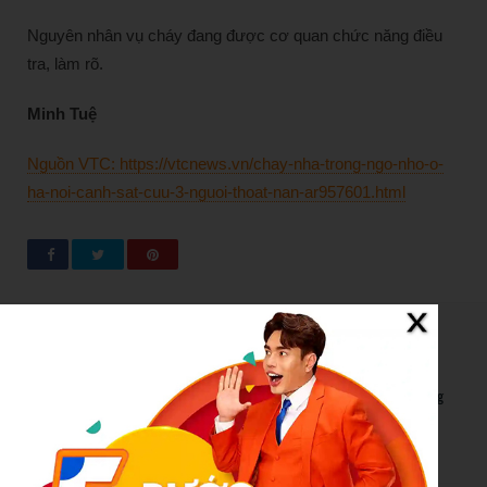
Nguyên nhân vụ cháy đang được cơ quan chức năng điều
tra, làm rõ.
Minh Tuệ
Nguồn VTC: https://vtcnews.vn/chay-nha-trong-ngo-nho-o-
ha-noi-canh-sat-cuu-3-nguoi-thoat-nan-ar957601.html
New Posts
Bão số 3 hình thành trên Biển Đông: Vì sao không ảnh hưởng
đất liền vẫn cần cảnh giác cao độ?