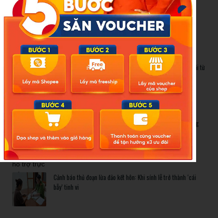
Cảnh báo thủ đoạn lừa đảo kết hôn: Khi sính lễ trở thành ‘cái
bẫy’ tinh vi
Gần 1.200 tỷ đồng xóa ‘mù bơi’ cho học sinh TP.HCM: Lời giải từ
chính sách hỗ trợ trực tiếp
Related Posts
Bão số 3 hình thành trên Biển Đông: Vì sao không ảnh hưởng
đất liền vẫn cần cảnh giác cao độ?
Cảnh báo thủ đoạn lừa đảo kết hôn: Khi sính lễ trở thành ‘cái
bẫy’ tinh vi