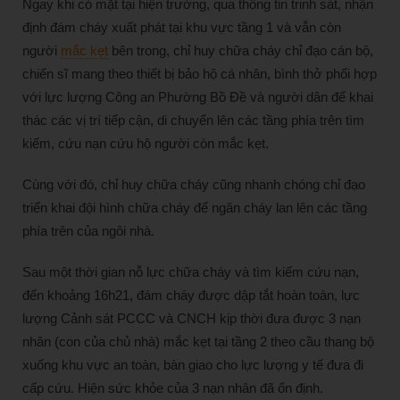
Ngay khi có mặt tại hiện trường, qua thông tin trinh sát, nhận
định đám cháy xuất phát tại khu vực tầng 1 và vẫn còn
người
mắc kẹt
bên trong, chỉ huy chữa cháy chỉ đạo cán bộ,
chiến sĩ mang theo thiết bị bảo hộ cá nhân, bình thở phối hợp
với lực lượng Công an Phường Bồ Đề và người dân để khai
thác các vị trí tiếp cận, di chuyển lên các tầng phía trên tìm
kiếm, cứu nạn cứu hộ người còn mắc kẹt.
Cùng với đó, chỉ huy chữa cháy cũng nhanh chóng chỉ đạo
triển khai đội hình chữa cháy để ngăn cháy lan lên các tầng
phía trên của ngôi nhà.
Sau một thời gian nỗ lực chữa cháy và tìm kiếm cứu nạn,
đến khoảng 16h21, đám cháy được dập tắt hoàn toàn, lực
lượng Cảnh sát PCCC và CNCH kịp thời đưa được 3 nạn
nhân (con của chủ nhà) mắc kẹt tại tầng 2 theo cầu thang bộ
xuống khu vực an toàn, bàn giao cho lực lượng y tế đưa đi
cấp cứu. Hiện sức khỏe của 3 nạn nhân đã ổn định.