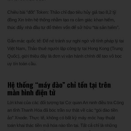
Chiêu bài “đốt” Token: Thảo chỉ đạo tiêu hủy giả tạo 8,2 tỷ
đồng Xin trên hệ thống nhằm tạo ra cảm giác khan hiếm,
thúc đẩy nhà đầu tư đổ thêm vốn để sở hữu “tài sản hiếm”.
Gắn mác quốc tế: Để né tránh sự nghi ngờ về tính pháp lý tại
Việt Nam, Thảo thuê người lập công ty tại Hong Kong (Trung
Quốc), giới thiệu đây là đơn vị vận hành chính để tạo vỏ bọc
uy tín toàn cầu.
Hệ thống “máy đào” chỉ tồn tại trên
màn hình điện tử
Lời khai của các đối tượng tại Cơ quan An ninh điều tra Công
an tỉnh Thanh Hóa đã bóc trần sự thật về các “gói đào tiền
ảo” Xnode. Thực tế, không có bất kỳ máy móc hay thuật
toán khai thác tiền mã hóa nào tồn tại. Tất cả chỉ là những