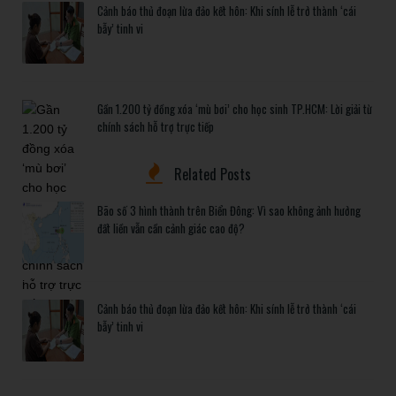
Cảnh báo thủ đoạn lừa đảo kết hôn: Khi sính lễ trở thành ‘cái
bẫy’ tinh vi
Gần 1.200 tỷ đồng xóa ‘mù bơi’ cho học sinh TP.HCM: Lời giải từ
chính sách hỗ trợ trực tiếp
Related Posts
Bão số 3 hình thành trên Biển Đông: Vì sao không ảnh hưởng
đất liền vẫn cần cảnh giác cao độ?
Cảnh báo thủ đoạn lừa đảo kết hôn: Khi sính lễ trở thành ‘cái
bẫy’ tinh vi