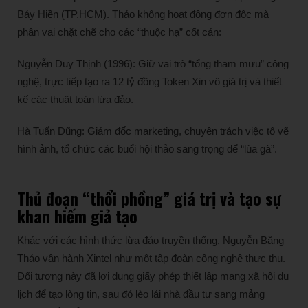
Bảy Hiền (TP.HCM). Thảo không hoạt động đơn độc mà
phân vai chặt chẽ cho các “thuộc hạ” cốt cán:
Nguyễn Duy Thịnh (1996): Giữ vai trò “tổng tham mưu” công
nghệ, trực tiếp tạo ra 12 tỷ đồng Token Xin vô giá trị và thiết
kế các thuật toán lừa đảo.
Hà Tuấn Dũng: Giám đốc marketing, chuyên trách việc tô vẽ
hình ảnh, tổ chức các buổi hội thảo sang trọng để “lùa gà”.
Thủ đoạn “thổi phồng” giá trị và tạo sự
khan hiếm giả tạo
Khác với các hình thức lừa đảo truyền thống, Nguyễn Băng
Thảo vận hành Xintel như một tập đoàn công nghệ thực thụ.
Đối tượng này đã lợi dụng giấy phép thiết lập mạng xã hội du
lịch để tạo lòng tin, sau đó lèo lái nhà đầu tư sang mảng