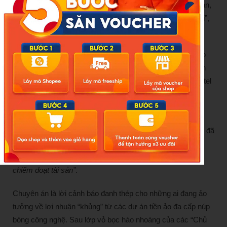
khiến tôi mất cảnh giác. Đến khi hệ thống khóa thanh khoản,
tôi mới biết toàn bộ vốn liếng cả đời đã tan thành mây khói”,
chị T. cay đắng chia sẻ.
Cú lừa quy mô đặc biệt lớn này đã chính thức khép lại vào
ngày 07/01/2026, khi các lực lượng tinh nhuệ của Công an
tỉnh Thanh Hóa đồng loạt đột kích vào “sào huyệt” của Xintel
tại TP.HCM. Gần 50 đối tượng đã bị áp giải, hàng loạt máy
chủ lưu trữ dữ liệu phạm tội bị niêm phong.
Ngày 17/01/2026, Nguyễn Băng Thảo cùng 17 đồng phạm đã
bị khởi tố và bắt tạm giam về tội
“Sử dụng mạng máy tính,
mạng viễn thông, phương tiện điện tử thực hiện hành vi
chiếm đoạt tài sản”
.
Chuyên án là lời cảnh báo đanh thép cho những ai đang ảo
tưởng về lợi nhuận “khủng” từ các dự án tiền ảo đa cấp núp
bóng công nghệ. Sau lớp vỏ bọc hào nhoáng của các “Chủ