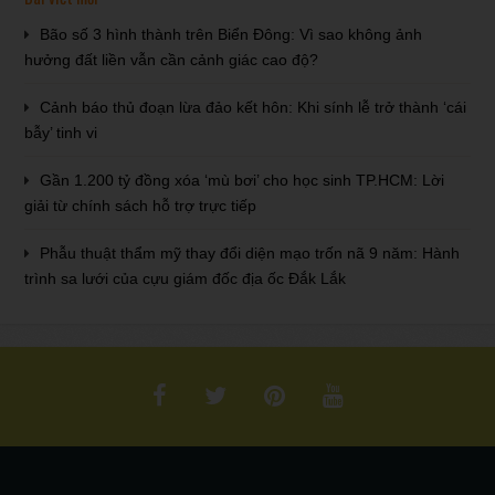
Bão số 3 hình thành trên Biển Đông: Vì sao không ảnh
hưởng đất liền vẫn cần cảnh giác cao độ?
Cảnh báo thủ đoạn lừa đảo kết hôn: Khi sính lễ trở thành ‘cái
bẫy’ tinh vi
Gần 1.200 tỷ đồng xóa ‘mù bơi’ cho học sinh TP.HCM: Lời
giải từ chính sách hỗ trợ trực tiếp
Phẫu thuật thẩm mỹ thay đổi diện mạo trốn nã 9 năm: Hành
trình sa lưới của cựu giám đốc địa ốc Đắk Lắk