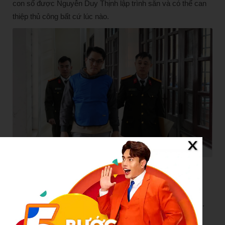
con số được Nguyễn Duy Thịnh lập trình sẵn và có thể can
thiệp thủ công bất cứ lúc nào.
Đối tượng Nguyễn Duy Thịnh, “tổng tham mưu” của hệ sinh
thái Xintel bị bắt giữ. Ảnh: CA Thanh Hoá
Nhà đầu tư như chị N.T.T (Thanh Hóa) đã mất trắng 7,3 tỷ
đồng vì tin vào những buổi hội thảo tại các nhà hàng 5 sao.
“Họ đưa ra những thông tin về giấy phép, trụ sở rõ ràng