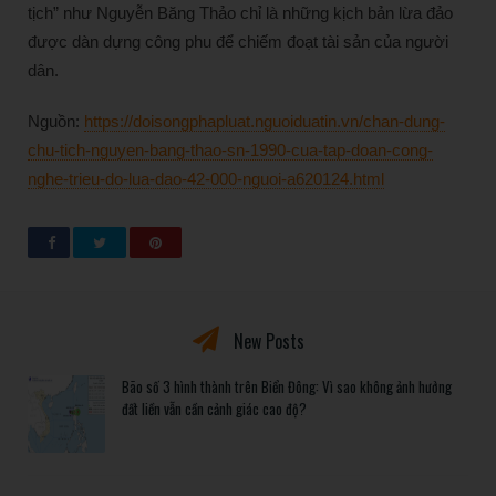
tịch” như Nguyễn Băng Thảo chỉ là những kịch bản lừa đảo
được dàn dựng công phu để chiếm đoạt tài sản của người
dân.
Nguồn:
https://doisongphapluat.nguoiduatin.vn/chan-dung-
chu-tich-nguyen-bang-thao-sn-1990-cua-tap-doan-cong-
nghe-trieu-do-lua-dao-42-000-nguoi-a620124.html
New Posts
Bão số 3 hình thành trên Biển Đông: Vì sao không ảnh hưởng
đất liền vẫn cần cảnh giác cao độ?