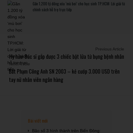
Gần 1.200 tỷ đồng xóa ‘mù bơi’ cho học sinh TP.HCM: Lời giải từ
chính sách hỗ trợ trực tiếp
Previous Article
Hy hữu: Bác sĩ gắp được 3 chiếc bật lửa từ bụng bệnh nhân
Next Article
Bắt Phạm Công Anh SN 2003 – kẻ cướp 3.000 USD trên
tay nữ nhân viên ngân hàng
Bài viết mới
Bão số 3 hình thành trên Biển Đông: