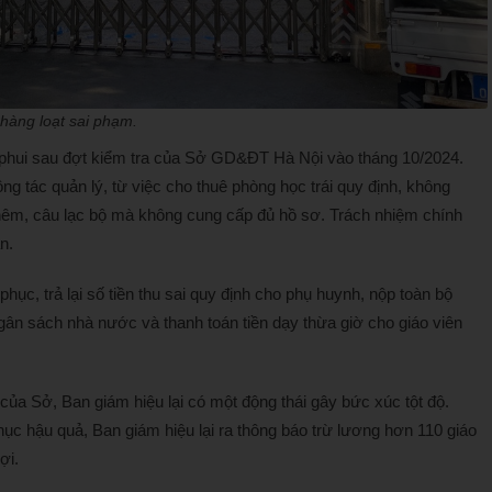
hàng loạt sai phạm.
hui sau đợt kiểm tra của Sở GD&ĐT Hà Nội vào tháng 10/2024.
ông tác quản lý, từ việc cho thuê phòng học trái quy định, không
 thêm, câu lạc bộ mà không cung cấp đủ hồ sơ. Trách nhiệm chính
n.
ục, trả lại số tiền thu sai quy định cho phụ huynh, nộp toàn bộ
gân sách nhà nước và thanh toán tiền dạy thừa giờ cho giáo viên
 của Sở, Ban giám hiệu lại có một động thái gây bức xúc tột độ.
ục hậu quả, Ban giám hiệu lại ra thông báo trừ lương hơn 110 giáo
ợi.