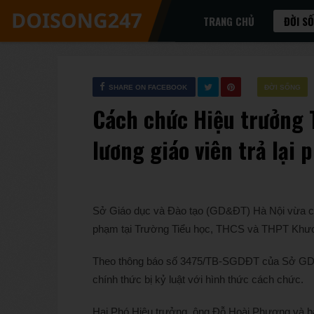
TRANG CHỦ
ĐỜI S
SHARE ON FACEBOOK
ĐỜI SỐNG
Cách chức Hiệu trưởng 
lương giáo viên trả lại
Sở Giáo dục và Đào tạo (GD&ĐT) Hà Nội vừa chín
phạm tại Trường Tiểu học, THCS và THPT Khư
Theo thông báo số 3475/TB-SGDĐT của Sở GD&
chính thức bị kỷ luật với hình thức cách chức.
Hai Phó Hiệu trưởng, ông Đỗ Hoài Phương và bà