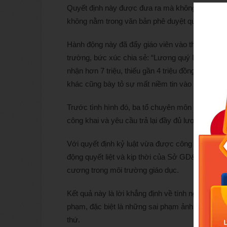
Quyết định này được đưa ra mà không hề có ngh
không nằm trong văn bản phê duyệt quỹ lương 
Hành động này đã đẩy giáo viên vào thế bị động, 
trường, bức xúc chia sẻ: “Lương quý III/2025 củ
nhận hơn 7 triệu, thiếu gần 4 triệu đồng. Lỗi sai
khác cũng bày tỏ sự mất niềm tin vào môi trườ
Trước tình hình đó, ba tổ chuyên môn của trường
công khai và yêu cầu trả lại đầy đủ lương, đồng t
Với quyết định kỷ luật vừa được công bố, hy vọ
động quyết liệt và kịp thời của Sở GD&ĐT Hà Nộ
cương trong môi trường giáo dục.
Kết quả này là lời khẳng định về tính nghiêm mi
phạm, đặc biệt là những sai phạm ảnh hưởng đế
thứ.