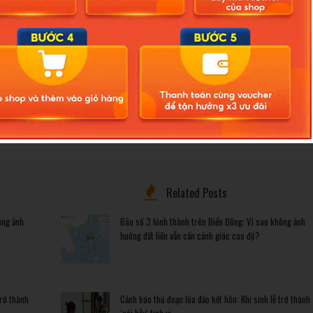
t các cá nhân liên quan, giáo viên trường Khương Hạ kỳ vọng rằng
m sẽ sớm ổn định trở lại.
g-truong-khuong-ha-vi-tu-y-tru-luong-giao-vien-tra-lai-phu-huynh-
Related Posts
ông ảnh
Bão số 3 hình thành trên Biển Đông: Vì sao không ảnh
hưởng đất liền vẫn cần cảnh giác cao độ?
trở thành
Cảnh báo thủ đoạn lừa đảo kết hôn: Khi sính lễ trở thành
‘cái bẫy’ tinh vi