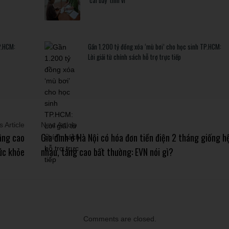
P.HCM:
Gần 1.200 tỷ đồng xóa ‘mù bơi’ cho học sinh TP.HCM:
Lời giải từ chính sách hỗ trợ trực tiếp
 Article
Next Article
âng cao
Gia đình ở Hà Nội có hóa đơn tiền điện 2 tháng giống h
ức khỏe
nhau, tăng cao bất thường: EVN nói gì?
Comments are closed.