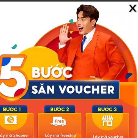
ị quyết của hội đồng sư phạm, không có thỏa thuận cá nhân và
của Sở.
chịu thiệt thòi về tài chính. Cô Hồ Thị Xuân Thu, một giáo viên của
a tôi được Sở phê duyệt hơn 12,9 triệu đồng, nhưng thực tế tôi chỉ
 không phải do chúng tôi nhưng lại phải chịu hậu quả”. Một giáo viên
ng sư phạm khi thu nhập bị ảnh hưởng nghiêm trọng.
 đã cùng nhau họp, lập biên bản kiến nghị Ban giám hiệu đối thoại
hời thanh toán tiền dạy thừa giờ.
ng của nhiều giáo viên đã được thắp lên. Đây được coi là một hành
i, không chỉ để xử lý những cá nhân vi phạm mà còn để lập lại kỷ
nh của pháp luật, đồng thời gửi đi thông điệp mạnh mẽ rằng mọi sai
n quyền lợi chính đáng của đội ngũ giáo viên, sẽ không được dung