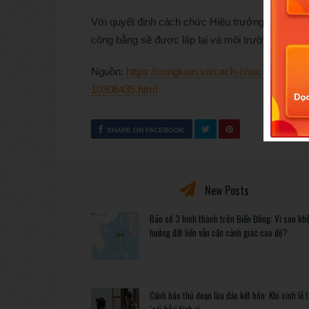
Với quyết định cách chức Hiệu trưởng và kỷ luậ
công bằng sẽ được lập lại và môi trường sư phạ
Nguồn:
https://congluan.vn/cach-chuc-hieu-truon
10306435.html
SHARE ON FACEBOOK
New Posts
Bão số 3 hình thành trên Biển Đông: Vì sao kh
hưởng đất liền vẫn cần cảnh giác cao độ?
Cảnh báo thủ đoạn lừa đảo kết hôn: Khi sính lễ 
‘cái bẫy’ tinh vi