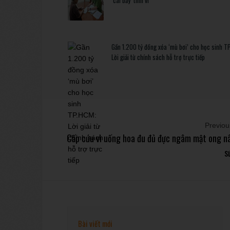
Gần 1.200 tỷ đồng xóa ‘mù bơi’ cho học sinh T
Lời giải từ chính sách hỗ trợ trực tiếp
Previous
Cấp cứu vì uống hoa đu đủ đực ngâm mật ong n
s
Bài viết mới