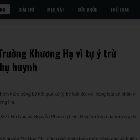
ỐNG
GIẢI TRÍ
MẸO VẶT
SỨC KHỎE
THỂ THAO
Trường Khương Hạ vì tự ý trừ
 phụ huynh
h thức công bố kết quả xử lý kỷ luật đối với hàng loạt cá nhân vi
ơng Hạ.
ĐT Hà Nội, bà Nguyễn Phương Liên, Hiệu trưởng nhà trường, đã
 Nguyễn Thị Hoa Chi, cũng phải nhận hình thức cảnh cáo và khiển