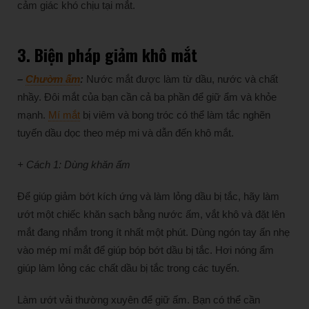
cảm giác khó chịu tại mắt.
3. Biện pháp giảm khô mắt
–
Chườm ấm
:
Nước mắt được làm từ dầu, nước và chất
nhầy. Đôi mắt của bạn cần cả ba phần để giữ ẩm và khỏe
mạnh.
Mí mắt
bị viêm và bong tróc có thể làm tắc nghẽn
tuyến dầu dọc theo mép mi và dẫn đến khô mắt.
+ Cách 1: Dùng khăn ấm
Để giúp giảm bớt kích ứng và làm lỏng dầu bị tắc, hãy làm
ướt một chiếc khăn sạch bằng nước ấm, vắt khô và đặt lên
mắt đang nhắm trong ít nhất một phút. Dùng ngón tay ấn nhẹ
vào mép mí mắt để giúp bóp bớt dầu bị tắc. Hơi nóng ẩm
giúp làm lỏng các chất dầu bị tắc trong các tuyến.
Làm ướt vải thường xuyên để giữ ấm. Bạn có thể cần