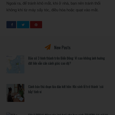
Ngoài ra, để tránh khô mắt, khi ở nhà, bạn nên tránh thổi
không khí từ máy sấy tóc, điều hòa hoặc quạt vào mắt.
New Posts
Bão số 3 hình thành trên Biển Đông: Vì sao không ảnh hưởng
đất liền vẫn cần cảnh giác cao độ?
Cảnh báo thủ đoạn lừa đảo kết hôn: Khi sính lễ trở thành ‘cái
bẫy’ tinh vi
Gần 1.200 tỷ đồng xóa ‘mù bơi’ cho học sinh TP.HCM: Lời giải từ