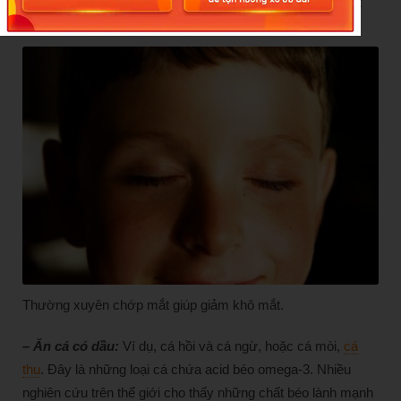
này có thể giúp làm chậm quá trình bay hơi của nước mắt
giữa các lần chớp mắt.
Thường xuyên chớp mắt giúp giảm khô mắt.
– Ăn cá có dầu:
Ví dụ, cá hồi và cá ngừ, hoặc cá mòi,
cá
thu
. Đây là những loại cá chứa acid béo omega-3. Nhiều
nghiên cứu trên thế giới cho thấy những chất béo lành mạnh