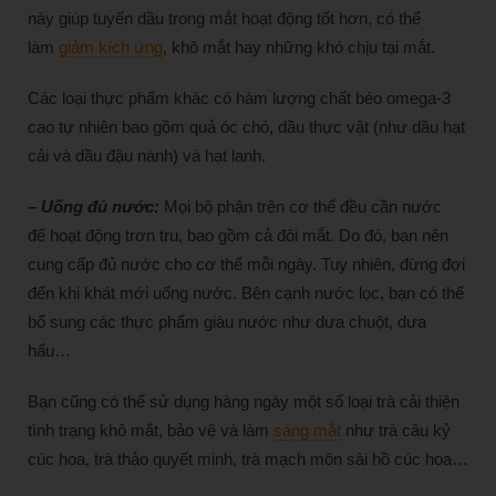
này giúp tuyến dầu trong mắt hoạt động tốt hơn, có thể
làm
giảm kích ứng
, khô mắt hay những khó chịu tại mắt.
Các loại thực phẩm khác có hàm lượng chất béo omega-3
cao tự nhiên bao gồm quả óc chó, dầu thực vật (như dầu hạt
cải và dầu đậu nành) và hạt lanh.
– Uống đủ
nước:
Mọi bộ phận trên cơ thể đều cần nước
để hoạt động trơn tru, bao gồm cả đôi mắt. Do đó, bạn nên
cung cấp đủ nước cho cơ thể mỗi ngày. Tuy nhiên, đừng đợi
đến khi khát mới uống nước. Bên cạnh nước lọc, bạn có thể
bổ sung các thực phẩm giàu nước như dưa chuột, dưa
hấu…
Bạn cũng có thể sử dụng hàng ngày một số loại trà cải thiện
tình trạng khô mắt, bảo vệ và làm
sáng mắt
như trà câu kỷ
cúc hoa, trà thảo quyết minh, trà mạch môn sài hồ cúc hoa…