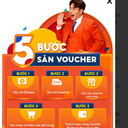
việc với cường độ cao.
‎-
Làm sạch mí mắt:
Làm sạch mí mắt cũng như vùng da và
tóc xung quanh mắt có thể giúp kiểm soát tình trạng viêm ở
mí mắt, làm dịu và giảm khó chịu tại mắt.
– Tăng cường
chớp mắt
:
Nhìn chằm chằm vào máy tính
sẽ hạn chế số lần bạn chớp mắt mỗi phút. Vì vậy hãy cố
gắng chớp mắt thường xuyên khi bạn làm việc với máy tính
hay xem điện thoại giúp bôi trơn bề mặt nhãn cầu, đẩy bụi
bẩn ra ngoài, giảm khô mắt.
Thực hiện theo quy tắc 20/20: Nhắm mắt lại sau mỗi 20 phút
trong 20 giây.
Ngoài ra, bạn có thể thực hiện một thủ thuật đơn giản khác
để giữ ẩm cho mắt khi sử dụng máy tính: Đặt màn hình thấp
hơn tầm mắt. Khi đó, bạn sẽ không cần phải mở to mắt, điều