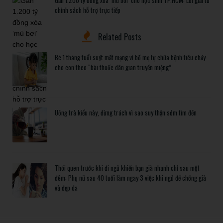
chính sách hỗ trợ trực tiếp
Related Posts
Bé 1 tháng tuổi suýt mất mạng vì bố mẹ tự chữa bệnh tiêu chảy
cho con theo “bài thuốc dân gian truyền miệng”
Uống trà kiểu này, đừng trách vì sao suy thận sớm tìm đến
Thói quen trước khi đi ngủ khiến bạn già nhanh chỉ sau một
đêm: Phụ nữ sau 40 tuổi làm ngay 3 việc khi ngủ để chống già
và đẹp da