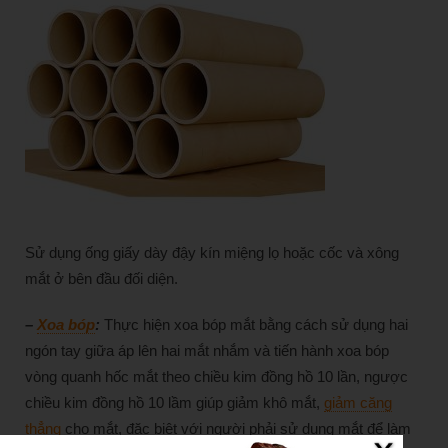
Sử dụng ống giấy dày đậy kín miệng lọ hoặc cốc và xông
mắt ở bên đầu đối diện.
–
Xoa bóp
:
Thực hiện xoa bóp mắt bằng cách sử dụng hai
ngón tay giữa áp lên hai mắt nhắm và tiến hành xoa bóp
vòng quanh hốc mắt theo chiều kim đồng hồ 10 lần, ngược
chiều kim đồng hồ 10 lầm giúp giảm khô mắt,
giảm căng
thẳng
cho mắt, đặc biệt với người phải sử dụng mắt để làm