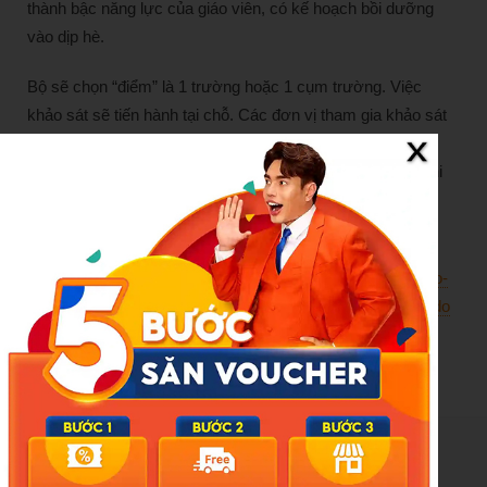
thành bậc năng lực của giáo viên, có kế hoạch bồi dưỡng
vào dịp hè.
Bộ sẽ chọn “điểm” là 1 trường hoặc 1 cụm trường. Việc
khảo sát sẽ tiến hành tại chỗ. Các đơn vị tham gia khảo sát
phải đáp ứng các yêu cầu như: Bảo đảm đồng thời ít nhất
1.000 người cùng tham gia dự thi; có ngân hàng câu hỏi thi
chuẩn hóa đủ lớn với 4 kỹ năng (nghe, nói, đọc, viết); thời
gian làm bài cho 4 kỹ năng không quá 1 buổi;…
Nguồn:
https://laodong.vn/giao-duc/bo-giao-duc-va-dao-tao-
sap-khao-sat-nang-luc-tieng-anh-cua-giao-vien-1651787.ldo
New Posts