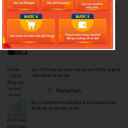
Bão số 3 hình thành trên Biển Đông: Vì sao không ảnh hưởng
đất liền vẫn cần cảnh giác cao độ?
Cảnh báo thủ đoạn lừa đảo kết hôn: Khi sính lễ trở thành ‘cái
bẫy’ tinh vi
Gần 1.200 tỷ đồng xóa ‘mù bơi’ cho học sinh TP.HCM: Lời giải từ
chính sách hỗ trợ trực tiếp
Related Posts
Bão số 3 hình thành trên Biển Đông: Vì sao không ảnh hưởng
đất liền vẫn cần cảnh giác cao độ?