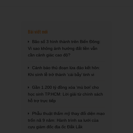
Bài viết mới
Bão số 3 hình thành trên Biển Đông:
Vì sao không ảnh hưởng đất liền vẫn
cần cảnh giác cao độ?
Cảnh báo thủ đoạn lừa đảo kết hôn:
Khi sính lễ trở thành ‘cái bẫy’ tinh vi
Gần 1.200 tỷ đồng xóa ‘mù bơi’ cho
học sinh TP.HCM: Lời giải từ chính sách
hỗ trợ trực tiếp
Phẫu thuật thẩm mỹ thay đổi diện mạo
trốn nã 9 năm: Hành trình sa lưới của
cựu giám đốc địa ốc Đắk Lắk