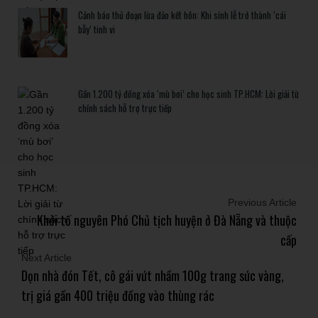
Cảnh báo thủ đoạn lừa đảo kết hôn: Khi sính lễ trở thành ‘cái
bẫy’ tinh vi
Gần 1.200 tỷ đồng xóa ‘mù bơi’ cho học sinh TP.HCM: Lời giải từ
chính sách hỗ trợ trực tiếp
Previous Article
Khởi tố nguyên Phó Chủ tịch huyện ở Đà Nẵng và thuộc
cấp
Next Article
Dọn nhà đón Tết, cô gái vứt nhầm 100g trang sức vàng,
trị giá gần 400 triệu đồng vào thùng rác