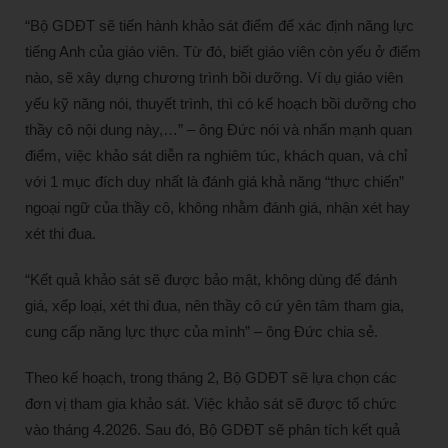
“Bộ GDĐT sẽ tiến hành khảo sát điểm để xác định năng lực
tiếng Anh của giáo viên. Từ đó, biết giáo viên còn yếu ở điểm
nào, sẽ xây dựng chương trình bồi dưỡng. Ví dụ giáo viên
yếu kỹ năng nói, thuyết trình, thì có kế hoạch bồi dưỡng cho
thầy cô nội dung này,…” – ông Đức nói và nhấn mạnh quan
điểm, việc khảo sát diễn ra nghiêm túc, khách quan, và chỉ
với 1 mục đích duy nhất là đánh giá khả năng “thực chiến”
ngoại ngữ của thầy cô, không nhằm đánh giá, nhận xét hay
xét thi đua.
“Kết quả khảo sát sẽ được bảo mật, không dùng để đánh
giá, xếp loại, xét thi đua, nên thầy cô cứ yên tâm tham gia,
cung cấp năng lực thực của mình” – ông Đức chia sẻ.
Theo kế hoạch, trong tháng 2, Bộ GDĐT sẽ lựa chọn các
đơn vị tham gia khảo sát. Việc khảo sát sẽ được tổ chức
vào tháng 4.2026. Sau đó, Bộ GDĐT sẽ phân tích kết quả