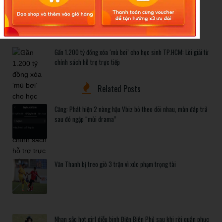
bẫy’ tinh vi
Gần 1.200 tỷ đồng xóa ‘mù bơi’ cho học sinh TP.HCM: Lời giải từ
chính sách hỗ trợ trực tiếp
Related Posts
Căng: Phát hiện 2 nàng hậu Vbiz bỏ theo dõi nhau, màn đáp trả
sau đó ngập “mùi drama”
Văn Thanh bị treo giò 3 trận vì xúc phạm trọng tài
Nhan sắc hot girl diễu binh Điện Biên Phủ sau khi rời quân phục