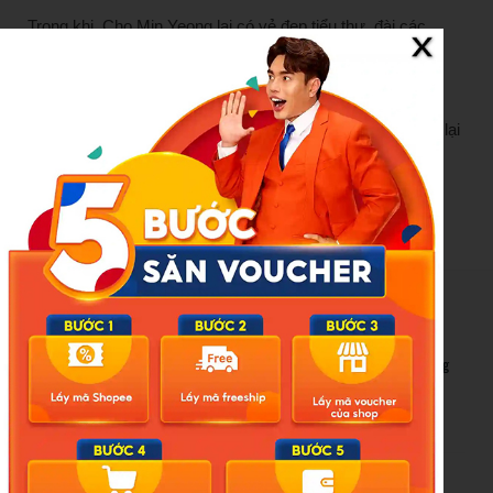
Trong khi, Cho Min Yeong lại có vẻ đẹp tiểu thư, đài các
Chia sẻ về vấn đề này, Cho Min Yeong cho biết, cô không
cảm thấy buồn vì điều đó bởi, ở mỗi thời điểm, mọi người lại
có một chuẩn mực đánh giá sắc đẹp khác nhau.
New Posts
Bão số 3 hình thành trên Biển Đông: Vì sao không ảnh hưởng
đất liền vẫn cần cảnh giác cao độ?
Cảnh báo thủ đoạn lừa đảo kết hôn: Khi sính lễ trở thành ‘cái