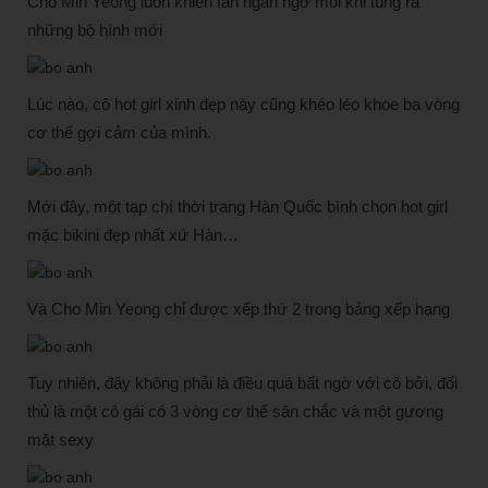
Cho Min Yeong luôn khiến fan ngẩn ngơ mỗi khi tung ra
những bộ hình mới
Lúc nào, cô hot girl xinh đẹp này cũng khéo léo khoe ba vòng
cơ thể gợi cảm của mình.
Mới đây, một tạp chí thời trang Hàn Quốc bình chọn hot girl
mặc bikini đẹp nhất xứ Hàn…
Và Cho Min Yeong chỉ được xếp thứ 2 trong bảng xếp hạng
Tuy nhiên, đây không phải là điều quá bất ngờ với cô bởi, đối
thủ là một cô gái có 3 vòng cơ thể săn chắc và một gương
mặt sexy