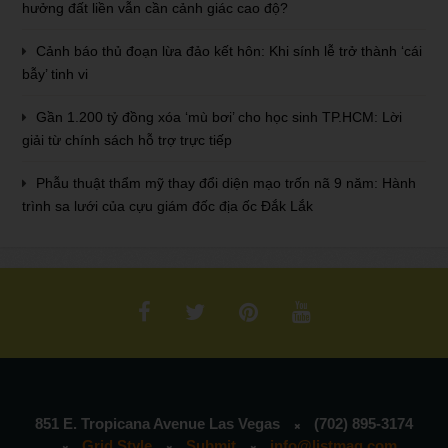
hưởng đất liền vẫn cần cảnh giác cao độ?
Cảnh báo thủ đoạn lừa đảo kết hôn: Khi sính lễ trở thành ‘cái
bẫy’ tinh vi
Gần 1.200 tỷ đồng xóa ‘mù bơi’ cho học sinh TP.HCM: Lời
giải từ chính sách hỗ trợ trực tiếp
Phẫu thuật thẩm mỹ thay đổi diện mạo trốn nã 9 năm: Hành
trình sa lưới của cựu giám đốc địa ốc Đắk Lắk
851 E. Tropicana Avenue Las Vegas
(702) 895-3174
Grid Style
Submit
info@listmag.com