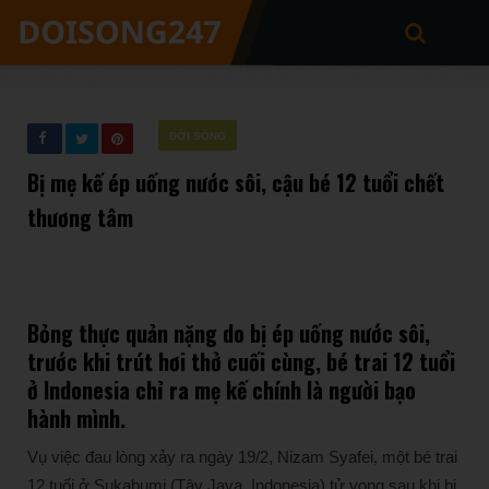
ĐỜI SỐNG
Bị mẹ kế ép uống nước sôi, cậu bé 12 tuổi chết
thương tâm
Bỏng thực quản nặng do bị ép uống nước sôi,
trước khi trút hơi thở cuối cùng, bé trai 12 tuổi
ở Indonesia chỉ ra mẹ kế chính là người bạo
hành mình.
Vụ việc đau lòng xảy ra ngày 19/2, Nizam Syafei, một bé trai
12 tuổi ở Sukabumi (Tây Java, Indonesia) tử vong sau khi bị