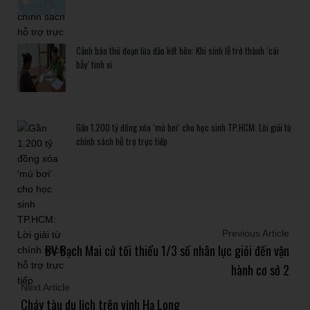
Cảnh báo thủ đoạn lừa đảo kết hôn: Khi sính lễ trở thành ‘cái
bẫy’ tinh vi
Gần 1.200 tỷ đồng xóa ‘mù bơi’ cho học sinh TP.HCM: Lời giải từ
chính sách hỗ trợ trực tiếp
Previous Article
BV Bạch Mai cử tối thiểu 1/3 số nhân lực giỏi đến vận
hành cơ sở 2
Next Article
Cháy tàu du lịch trên vịnh Hạ Long