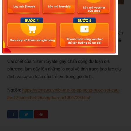
Nizam Syafei và cha. (Ảnh: Newsflash)
Cơ quan chức năng đang khám nghiệm tử thi để xác định
chính xác nguyên nhân tử vong. Trưởng đơn vị điều tra tội
phạm thuộc Sở Cảnh sát Sukabumi, AKP Hartono, xác nhận
vụ việc đang được điều tra và các sỹ quan vẫn chờ kết quả
giám định pháp y để làm rõ toàn bộ sự việc.
Cái chết của Nizam Syafei gây chấn động dư luận địa
phương, làm dấy lên những lo ngại về tình trạng bạo lực gia
đình và sự an toàn của trẻ em trong gia đình.
Nguồn:
https://vtcnews.vn/bi-me-ke-ep-uong-nuoc-soi-cau-
be-12-tuoi-chet-thuong-tam-ar1004739.html