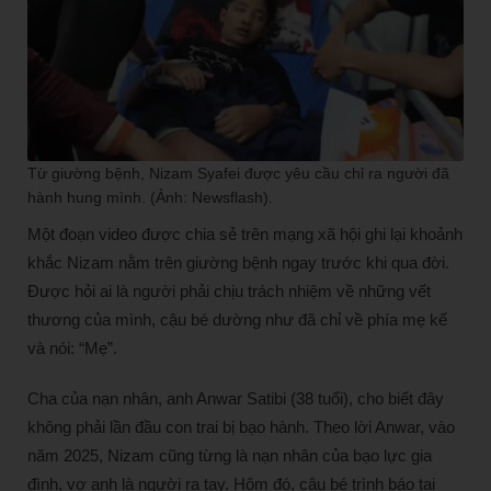
Từ giường bệnh, Nizam Syafei được yêu cầu chỉ ra người đã
hành hung mình. (Ảnh: Newsflash).
Một đoạn video được chia sẻ trên mạng xã hội ghi lại khoảnh
khắc Nizam nằm trên giường bệnh ngay trước khi qua đời.
Được hỏi ai là người phải chịu trách nhiệm về những vết
thương của mình, cậu bé dường như đã chỉ về phía mẹ kế
và nói: “Mẹ”.
Cha của nạn nhân, anh Anwar Satibi (38 tuổi), cho biết đây
không phải lần đầu con trai bị bạo hành. Theo lời Anwar, vào
năm 2025, Nizam cũng từng là nạn nhân của bạo lực gia
đình, vợ anh là người ra tay. Hôm đó, cậu bé trình báo tại