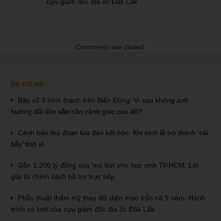
cựu giám đốc địa ốc Đắk Lắk
Comments are closed.
Bài viết mới
Bão số 3 hình thành trên Biển Đông: Vì sao không ảnh
hưởng đất liền vẫn cần cảnh giác cao độ?
Cảnh báo thủ đoạn lừa đảo kết hôn: Khi sính lễ trở thành ‘cái
bẫy’ tinh vi
Gần 1.200 tỷ đồng xóa ‘mù bơi’ cho học sinh TP.HCM: Lời
giải từ chính sách hỗ trợ trực tiếp
Phẫu thuật thẩm mỹ thay đổi diện mạo trốn nã 9 năm: Hành
trình sa lưới của cựu giám đốc địa ốc Đắk Lắk