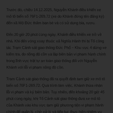
Trước đó, chiều 14.12.2025, Nguyễn Khánh điều khiển xe
mô tô biển số 76F1-269.72 (xe do Khánh đứng tên đăng ký)
đến xã Mộ Đức thăm bạn bè và có sử dụng bia, rượu.
Đến 20 giờ 20 phút cùng ngày, Khánh điều khiển xe trở về
nhà. Khi đến vòng xoay thuộc xã Nghĩa Hành thì bị Tổ công
tác Trạm Cảnh sát giao thông Đức Phổ – Khu vực 4 dừng xe
kiểm tra, đo nồng độ cồn và lập biên bản vi phạm hành chính
trong lĩnh vực trật tự an toàn giao thông đối với Nguyễn
Khánh với lỗi vi phạm nồng độ cồn.
Trạm Cảnh sát giao thông đã ra quyết định tạm giữ xe mô tô
biển số 76F1-269.72. Quá trình làm việc, Khánh thừa nhận
lỗi vi phạm và ký biên bản. Tuy nhiên, đến khoảng 20 giờ 45
phút cùng ngày, khi Tổ Cảnh sát giao thông đưa xe mô tô
của Khánh vào khu vực tạm giữ phương tiện vi phạm hành
chính để quản lý, chờ xử lý và tiếp tục thực hiện nhiệm vụ