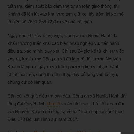
tuần tra, kiểm soát bảo đảm trật tự an toàn giao thông, thì
Khánh đã lén lút vào khu vực tạm giữ xe, lấy trộm lại xe mô
tô biển số 76F1-269.72 đưa về nhà cất giấu.
Ngay sau khi xảy ra vụ việc, Công an xã Nghĩa Hành đã
khẩn trương triển khai các biện pháp nghiệp vụ, tiến hành
điều tra, xác minh, truy xét. Chỉ sau 24 giờ kể từ khi sự việc
xảy ra, lực lượng Công an xã đã làm rõ đối tượng Nguyễn
Khánh là người gây ra vụ trộm phương tiện vi phạm hành
chính nói trên, đồng thời thu thập đầy đủ tang vật, tài liệu,
chứng cứ có liên quan.
Căn cứ kết quả điều tra ban đầu, Công an xã Nghĩa Hành đã
tống đạt Quyết định
khởi tố
vụ án hình sự, khởi tố bị can đối
với Nguyễn Khánh để điều tra về tội “Trộm cắp tài sản” theo
Điều 173 Bộ luật Hình sự năm 2017.
Nguồn:
https://laodong.vn/phap-luat/bi-khoi-to-vi-trom-xe-