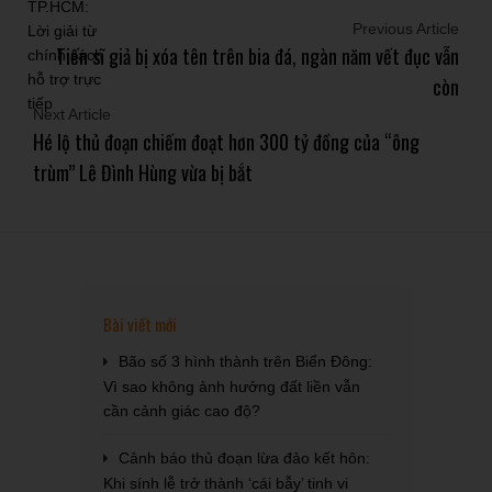
Previous Article
Tiến sĩ giả bị xóa tên trên bia đá, ngàn năm vết đục vẫn
còn
Next Article
Hé lộ thủ đoạn chiếm đoạt hơn 300 tỷ đồng của “ông
trùm” Lê Đình Hùng vừa bị bắt
Bài viết mới
Bão số 3 hình thành trên Biển Đông:
Vì sao không ảnh hưởng đất liền vẫn
cần cảnh giác cao độ?
Cảnh báo thủ đoạn lừa đảo kết hôn:
Khi sính lễ trở thành ‘cái bẫy’ tinh vi