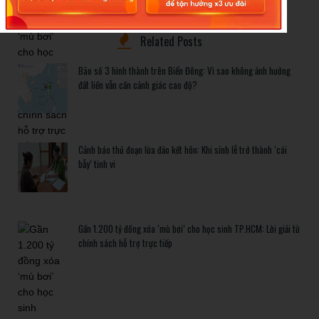
chính sách hỗ trợ trực tiếp
Related Posts
Bão số 3 hình thành trên Biển Đông: Vì sao không ảnh hưởng
đất liền vẫn cần cảnh giác cao độ?
Cảnh báo thủ đoạn lừa đảo kết hôn: Khi sính lễ trở thành ‘cái
bẫy’ tinh vi
Gần 1.200 tỷ đồng xóa ‘mù bơi’ cho học sinh TP.HCM: Lời giải từ
chính sách hỗ trợ trực tiếp