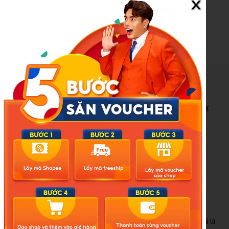
cua-chinh-minh-1648284.ldo
New Posts
Bão số 3 hình thành trên Biển Đông: Vì sao không ảnh hưởng
đất liền vẫn cần cảnh giác cao độ?
Cảnh báo thủ đoạn lừa đảo kết hôn: Khi sính lễ trở thành ‘cái
bẫy’ tinh vi
Gần 1.200 tỷ đồng xóa ‘mù bơi’ cho học sinh TP.HCM: Lời giải từ