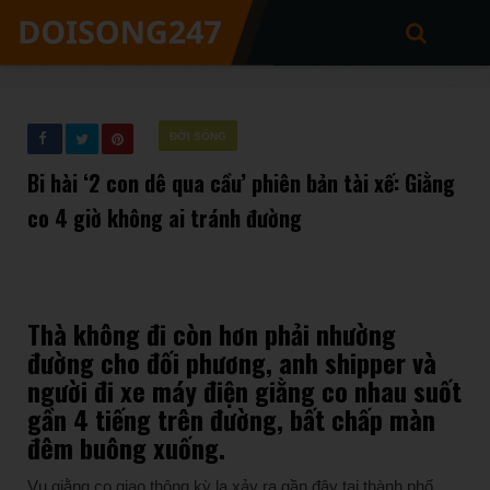
ĐỜI SỐNG
Bi hài ‘2 con dê qua cầu’ phiên bản tài xế: Giằng
co 4 giờ không ai tránh đường
Thà không đi còn hơn phải nhường
đường cho đối phương, anh shipper và
người đi xe máy điện giằng co nhau suốt
gần 4 tiếng trên đường, bất chấp màn
đêm buông xuống.
Vụ giằng co giao thông kỳ lạ xảy ra gần đây tại thành phố