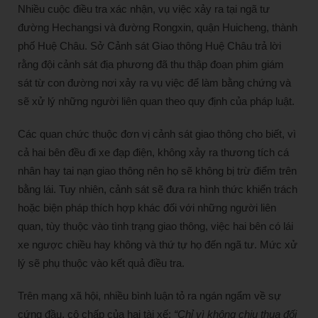
Nhiều cuộc điều tra xác nhận, vụ việc xảy ra tại ngã tư
đường Hechangsi và đường Rongxin, quận Huicheng, thành
phố Huệ Châu. Sở Cảnh sát Giao thông Huệ Châu trả lời
rằng đội cảnh sát địa phương đã thu thập đoạn phim giám
sát từ con đường nơi xảy ra vụ việc để làm bằng chứng và
sẽ xử lý những người liên quan theo quy định của pháp luật.
Các quan chức thuộc đơn vị cảnh sát giao thông cho biết, vì
cả hai bên đều đi xe đạp điện, không xảy ra thương tích cá
nhân hay tai nạn giao thông nên họ sẽ không bị trừ điểm trên
bằng lái. Tuy nhiên, cảnh sát sẽ đưa ra hình thức khiển trách
hoặc biện pháp thích hợp khác đối với những người liên
quan, tùy thuộc vào tình trạng giao thông, việc hai bên có lái
xe ngược chiều hay không và thứ tự họ đến ngã tư. Mức xử
lý sẽ phụ thuộc vào kết quả điều tra.
Trên mạng xã hội, nhiều bình luận tỏ ra ngán ngẩm về sự
cứng đầu, cô chấp của hai tài xế:
“Chỉ vì không chịu thua đối