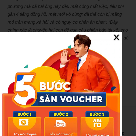
phương mà cả hai ông này đều mất công mất việc, tiêu phí
gần 4 tiếng đồng hồ, mệt mỏi vô cùng; đã thế còn bị mắng
mỏ trên mạng xã hội và có nguy cơ nhận án phạt”; “Đây
chính xác là chuyện hai con dê qua cầu phiên bản tài xế, sao
là con người mà còn vô tri, vô minh hơn cả hai chú dê đen dê
trắng trong truyện nữa”…
Nguồn:
https://vtcnews.vn/bi-hai-2-con-de-qua-cau-phien-
ban-tai-xe-giang-co-4-gio-khong-ai-tranh-duong-
ar962276.html
New Posts
Bão số 3 hình thành trên Biển Đông: Vì sao không ảnh hưởng