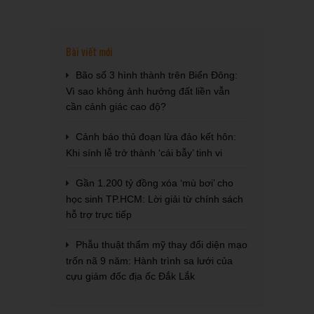
Bài viết mới
Bão số 3 hình thành trên Biển Đông:
Vì sao không ảnh hưởng đất liền vẫn
cần cảnh giác cao độ?
Cảnh báo thủ đoạn lừa đảo kết hôn:
Khi sính lễ trở thành ‘cái bẫy’ tinh vi
Gần 1.200 tỷ đồng xóa ‘mù bơi’ cho
học sinh TP.HCM: Lời giải từ chính sách
hỗ trợ trực tiếp
Phẫu thuật thẩm mỹ thay đổi diện mạo
trốn nã 9 năm: Hành trình sa lưới của
cựu giám đốc địa ốc Đắk Lắk