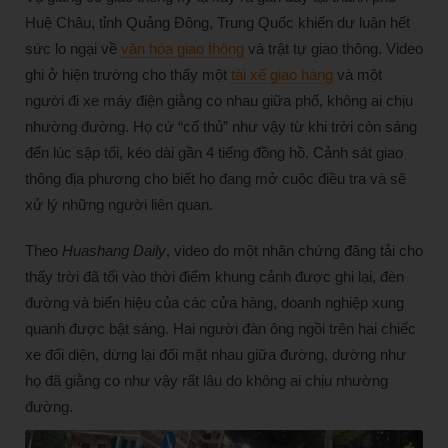
Huệ Châu, tỉnh Quảng Đông, Trung Quốc khiến dư luận hết
sức lo ngại về
văn hóa giao thông
và trật tự giao thông. Video
ghi ở hiện trường cho thấy một
tài xế giao hàng
và một
người đi xe máy điện giằng co nhau giữa phố, không ai chịu
nhường đường. Họ cứ “cố thủ” như vậy từ khi trời còn sáng
đến lúc sập tối, kéo dài gần 4 tiếng đồng hồ. Cảnh sát giao
thông địa phương cho biết họ đang mở cuộc điều tra và sẽ
xử lý những người liên quan.
Theo
Huashang Daily
, video do một nhân chứng đăng tải cho
thấy trời đã tối vào thời điểm khung cảnh được ghi lại, đèn
đường và biển hiệu của các cửa hàng, doanh nghiệp xung
quanh được bật sáng. Hai người đàn ông ngồi trên hai chiếc
xe đối diện, dừng lại đối mặt nhau giữa đường, dường như
họ đã giằng co như vậy rất lâu do không ai chịu nhường
đường.