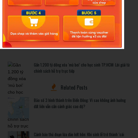
đất liền vẫn cần cảnh giác cao độ?
Cảnh báo thủ đoạn lừa đảo kết hôn: Khi sính lễ trở thành ‘cái
bẫy’ tinh vi
Gần 1.200 tỷ đồng xóa ‘mù bơi’ cho học sinh TP.HCM: Lời giải từ
chính sách hỗ trợ trực tiếp
Related Posts
Bão số 3 hình thành trên Biển Đông: Vì sao không ảnh hưởng
đất liền vẫn cần cảnh giác cao độ?
Cảnh báo thủ đoạn lừa đảo kết hôn: Khi sính lễ trở thành ‘cái