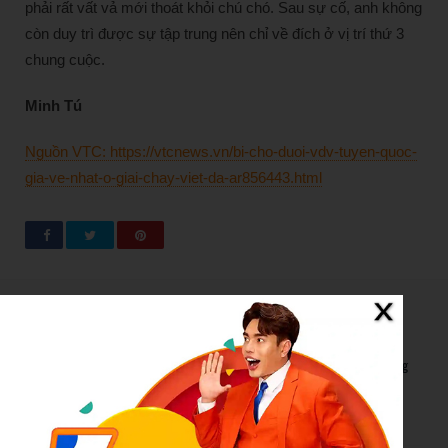
phải rất vất vả mới thoát khỏi chú chó. Sau sự cố, anh không
còn duy trì được sự tập trung nên chỉ về đích ở vị trí thứ 3
chung cuộc.
Minh Tú
Nguồn VTC: https://vtcnews.vn/bi-cho-duoi-vdv-tuyen-quoc-
gia-ve-nhat-o-giai-chay-viet-da-ar856443.html
New Posts
Bão số 3 hình thành trên Biển Đông: Vì sao không ảnh hưởng
đất liền vẫn cần cảnh giác cao độ?