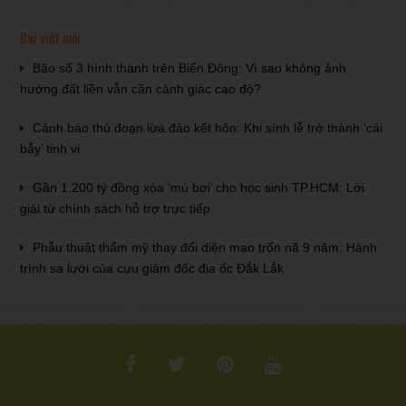
Bài viết mới
Bão số 3 hình thành trên Biển Đông: Vì sao không ảnh
hưởng đất liền vẫn cần cảnh giác cao độ?
Cảnh báo thủ đoạn lừa đảo kết hôn: Khi sính lễ trở thành ‘cái
bẫy’ tinh vi
Gần 1.200 tỷ đồng xóa ‘mù bơi’ cho học sinh TP.HCM: Lời
giải từ chính sách hỗ trợ trực tiếp
Phẫu thuật thẩm mỹ thay đổi diện mạo trốn nã 9 năm: Hành
trình sa lưới của cựu giám đốc địa ốc Đắk Lắk