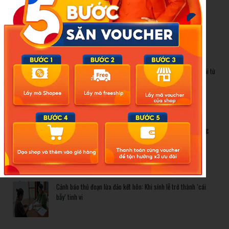
Cảnh báo thủ đoạn lừa đảo kết hôn: Khi sính lễ trở thành ‘cái
bẫy’ tinh vi
Gần 1.200 tỷ đồng xóa ‘mù bơi’ cho học sinh TP.HCM: Lời giải từ
chính sách hỗ trợ trực tiếp
Related Posts
Bão số 3 hình thành trên Biển Đông: Vì sao không ảnh hưởng
đất liền vẫn cần cảnh giác cao độ?
Cảnh báo thủ đoạn lừa đảo kết hôn: Khi sính lễ trở thành ‘cái
bẫy’ tinh vi