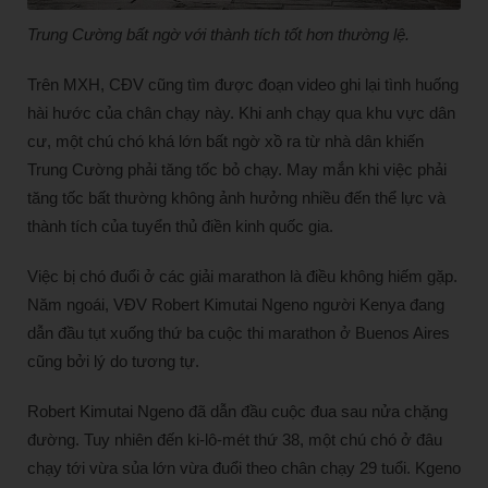
Trung Cường bất ngờ với thành tích tốt hơn thường lệ.
Trên MXH, CĐV cũng tìm được đoạn video ghi lại tình huống
hài hước của chân chạy này. Khi anh chạy qua khu vực dân
cư, một chú chó khá lớn bất ngờ xồ ra từ nhà dân khiến
Trung Cường phải tăng tốc bỏ chạy. May mắn khi việc phải
tăng tốc bất thường không ảnh hưởng nhiều đến thể lực và
thành tích của tuyển thủ điền kinh quốc gia.
Việc bị chó đuổi ở các giải marathon là điều không hiếm gặp.
Năm ngoái, VĐV Robert Kimutai Ngeno người Kenya đang
dẫn đầu tụt xuống thứ ba cuộc thi marathon ở Buenos Aires
cũng bởi lý do tương tự.
Robert Kimutai Ngeno đã dẫn đầu cuộc đua sau nửa chặng
đường. Tuy nhiên đến ki-lô-mét thứ 38, một chú chó ở đâu
chạy tới vừa sủa lớn vừa đuổi theo chân chạy 29 tuổi. Kgeno