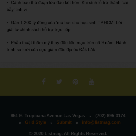
Cảnh báo thủ đoạn lừa đảo kết hôn: Khi sính lễ trở thành ‘cái
bẫy’ tinh vi
Gần 1.200 tỷ đồng xóa ‘mù bơi’ cho học sinh TP.HCM: Lời
giải từ chính sách hỗ trợ trực tiếp
Phẫu thuật thẩm mỹ thay đổi diện mạo trốn nã 9 năm: Hành
trình sa lưới của cựu giám đốc địa ốc Đắk Lắk
851 E. Tropicana Avenue Las Vegas
(702) 895-3174
Grid Style
Submit
info@listmag.com
© 2020 Listmag. All Rights Reserved.