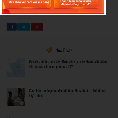
bach-mai-phat-canh-bao-ve-1-can-benh-nguy-hiem-lay-lan-
nhanh-ty-le-tu-vong-cao-a607378.html
New Posts
Bão số 3 hình thành trên Biển Đông: Vì sao không ảnh hưởng
đất liền vẫn cần cảnh giác cao độ?
Cảnh báo thủ đoạn lừa đảo kết hôn: Khi sính lễ trở thành ‘cái
bẫy’ tinh vi