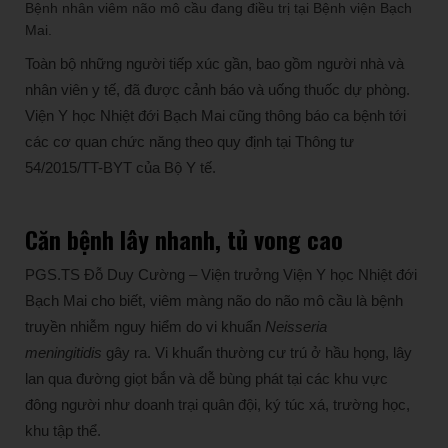
Bệnh nhân viêm não mô cầu đang điều trị tại Bệnh viện Bạch
Mai.
Toàn bộ những người tiếp xúc gần, bao gồm người nhà và
nhân viên y tế, đã được cảnh báo và uống thuốc dự phòng.
Viện Y học Nhiệt đới Bạch Mai cũng thông báo ca bệnh tới
các cơ quan chức năng theo quy định tại Thông tư
54/2015/TT-BYT của Bộ Y tế.
Căn bệnh lây nhanh, tủ vong cao
PGS.TS Đỗ Duy Cường – Viện trưởng Viện Y học Nhiệt đới
Bạch Mai cho biết, viêm màng não do não mô cầu là bệnh
truyền nhiễm nguy hiểm do vi khuẩn
Neisseria
meningitidis
gây ra. Vi khuẩn thường cư trú ở hầu họng, lây
lan qua đường giọt bắn và dễ bùng phát tại các khu vực
đông người như doanh trại quân đội, ký túc xá, trường học,
khu tập thể.