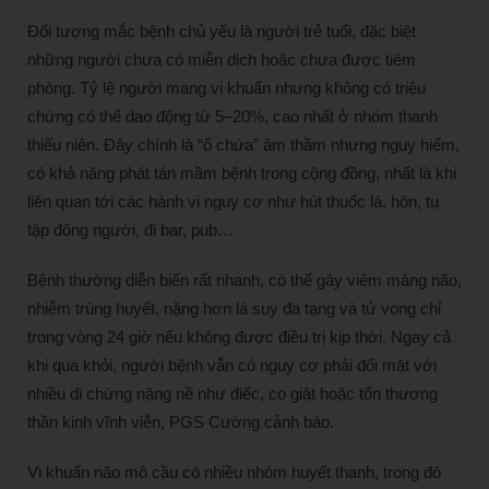
Đối tượng mắc bệnh chủ yếu là người trẻ tuổi, đặc biệt
những người chưa có miễn dịch hoặc chưa được tiêm
phòng. Tỷ lệ người mang vi khuẩn nhưng không có triệu
chứng có thể dao động từ 5–20%, cao nhất ở nhóm thanh
thiếu niên. Đây chính là “ổ chứa” âm thầm nhưng nguy hiểm,
có khả năng phát tán mầm bệnh trong cộng đồng, nhất là khi
liên quan tới các hành vi nguy cơ như hút thuốc lá, hôn, tụ
tập đông người, đi bar, pub…
Bệnh thường diễn biến rất nhanh, có thể gây viêm màng não,
nhiễm trùng huyết, nặng hơn là suy đa tạng và tử vong chỉ
trong vòng 24 giờ nếu không được điều trị kịp thời. Ngay cả
khi qua khỏi, người bệnh vẫn có nguy cơ phải đối mặt với
nhiều di chứng nặng nề như điếc, co giật hoặc tổn thương
thần kinh vĩnh viễn, PGS Cường cảnh báo.
Vi khuẩn não mô cầu có nhiều nhóm huyết thanh, trong đó