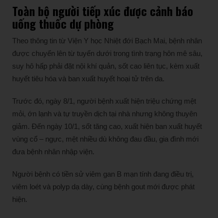
Toàn bộ người tiếp xúc được cảnh báo
uống thuốc dự phòng
Theo thông tin từ Viện Y học Nhiệt đới Bạch Mai, bệnh nhân
được chuyển lên từ tuyến dưới trong tình trạng hôn mê sâu,
suy hô hấp phải đặt nội khí quản, sốt cao liên tục, kèm xuất
huyết tiêu hóa và ban xuất huyết hoại tử trên da.
Trước đó, ngày 8/1, người bệnh xuất hiện triệu chứng mệt
mỏi, ớn lạnh và tự truyền dịch tại nhà nhưng không thuyên
giảm. Đến ngày 10/1, sốt tăng cao, xuất hiện ban xuất huyết
vùng cổ – ngực, mệt nhiều dù không đau đầu, gia đình mới
đưa bệnh nhân nhập viện.
Người bệnh có tiền sử viêm gan B mạn tính đang điều trị,
viêm loét và polyp dạ dày, cùng bệnh gout mới được phát
hiện.