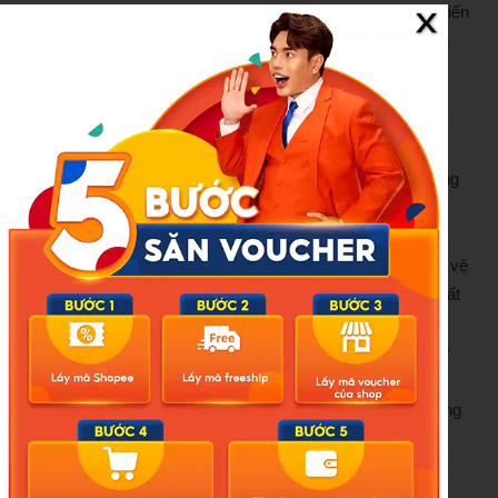
các nhóm B, A, C, Y và W là nguyên nhân gây bệnh phổ biến
tại Việt Nam cũng như trên thế giới. Hiện nay, tiêm vắc xin
được xem là biện pháp duy nhất và hiệu quả nhất để chủ
động phòng bệnh.
Trong bối cảnh hiện nay, khi các hoạt động lễ hội, sự kiện,
hội họp đông người diễn ra nhiều, người dân càng cần nâng
cao cảnh giác với nguy cơ dịch bệnh. PGS.TS Cường
khuyến cáo trẻ em và thanh thiếu niên cần tiêm đầy đủ và
kết hợp các loại vắc xin theo đúng phác đồ để tạo lớp bảo vệ
toàn diện trước các chủng vi khuẩn đang lưu hành. Khi xuất
hiện các dấu hiệu nghi ngờ như sốt cao, mệt mỏi, lơ mơ,
phản ứng chậm, ban xuất huyết dưới da, cần đến ngay cơ
sở y tế để được chẩn đoán và điều trị kịp thời. Đồng thời,
việc khoanh vùng ca bệnh, theo dõi và dự phòng cho những
người tiếp xúc gần là hết sức cần thiết.
Nguồn:
https://doisongphapluat.nguoiduatin.vn/benh-vien-