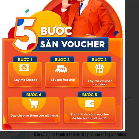
New Posts
Bão số 3 hình thành trên Biển Đông: Vì sao không ảnh hưởng
đất liền vẫn cần cảnh giác cao độ?
Cảnh báo thủ đoạn lừa đảo kết hôn: Khi sính lễ trở thành ‘cái
bẫy’ tinh vi
Gần 1.200 tỷ đồng xóa ‘mù bơi’ cho học sinh TP.HCM: Lời giải từ
chính sách hỗ trợ trực tiếp
Related Posts
Bão số 3 hình thành trên Biển Đông: Vì sao không ảnh hưởng