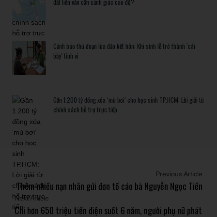
đất liền vẫn cần cảnh giác cao độ?
Cảnh báo thủ đoạn lừa đảo kết hôn: Khi sính lễ trở thành ‘cái
bẫy’ tinh vi
Gần 1.200 tỷ đồng xóa ‘mù bơi’ cho học sinh TP.HCM: Lời giải từ
chính sách hỗ trợ trực tiếp
Previous Article
Thêm nhiều nạn nhân gửi đơn tố cáo bà Nguyễn Ngọc Tiền
Next Article
Chi hơn 650 triệu tiền điện suốt 6 năm, người phụ nữ phát