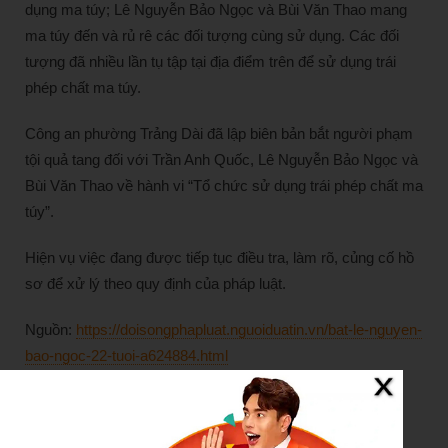
dụng ma túy; Lê Nguyễn Bảo Ngọc và Bùi Văn Thao mang
ma túy đến và rủ rê các đối tượng cùng sử dụng. Các đối
tượng đã nhiều lần tụ tập tại địa điểm trên để sử dụng trái
phép chất ma túy.
Công an phường Trảng Dài đã lập biên bản bắt người phạm
tội quả tang đối với Trần Anh Quốc, Lê Nguyễn Bảo Ngọc và
Bùi Văn Thao về hành vi “Tổ chức sử dụng trái phép chất ma
túy”.
Hiện vụ việc đang được tiếp tục điều tra, làm rõ, củng cố hồ
sơ để xử lý theo quy định của pháp luật.
Nguồn:
https://doisongphapluat.nguoiduatin.vn/bat-le-nguyen-
bao-ngoc-22-tuoi-a624884.html