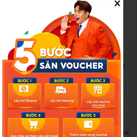
tinh-bao-hanh-be-2-tuoi-nguy-kich-d381345.html
New Posts
Bão số 3 hình thành trên Biển Đông: Vì sao không ảnh hưởng
đất liền vẫn cần cảnh giác cao độ?
Cảnh báo thủ đoạn lừa đảo kết hôn: Khi sính lễ trở thành ‘cái
bẫy’ tinh vi
Gần 1.200 tỷ đồng xóa ‘mù bơi’ cho học sinh TP.HCM: Lời giải từ