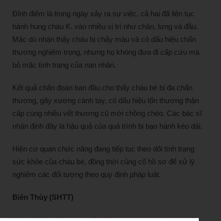
Đỉnh điểm là trong ngày xảy ra sự việc, cả hai đã liên tục
hành hung cháu K. vào nhiều vị trí như chân, lưng và đầu.
Mặc dù nhận thấy cháu bị chảy máu và có dấu hiệu chấn
thương nghiêm trọng, nhưng họ không đưa đi cấp cứu mà
bỏ mặc tình trạng của nạn nhân.
Kết quả chẩn đoán ban đầu cho thấy cháu bé bị đa chấn
thương, gãy xương cánh tay, có dấu hiệu tổn thương thận
cấp cùng nhiều vết thương cũ mới chồng chéo. Các bác sĩ
nhận định đây là hậu quả của quá trình bị bạo hành kéo dài.
Hiện cơ quan chức năng đang tiếp tục theo dõi tình trạng
sức khỏe của cháu bé, đồng thời củng cố hồ sơ để xử lý
nghiêm các đối tượng theo quy định pháp luật.
Biên Thùy (SHTT)
https://sohuutritue.net.vn/bat-khan-cap-me-ruot-va-nguoi-