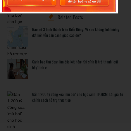
chính sách hỗ trợ trực tiếp
Related Posts
Bão số 3 hình thành trên Biển Đông: Vì sao không ảnh hưởng
đất liền vẫn cần cảnh giác cao độ?
Cảnh báo thủ đoạn lừa đảo kết hôn: Khi sính lễ trở thành ‘cái
bẫy’ tinh vi
Gần 1.200 tỷ đồng xóa ‘mù bơi’ cho học sinh TP.HCM: Lời giải từ
chính sách hỗ trợ trực tiếp