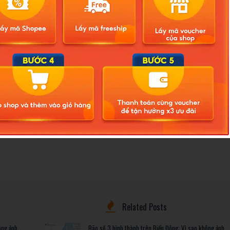
o ngực nạn nhân. Sau đó, nạn nhân được đưa đi cấp cứu nhưng
n rừng lẩn trốn, đến chiều tối cùng ngày (12.1) thì nghi phạm bị lực
ợp cùng Đội điều tra Công an H.Thuận Nam và lực lượng trinh sát
i phạm và tổ chức
khám nghiệm hiện trường
làm rõ vụ việc.
 Lâm – Vĩnh Hảo đang tích cực phối hợp với các cơ quan chức
, đồng thời động viên hỗ trợ gia đình nạn nhân.
Related Posts
ông ảnh
Bão số 3 hình thành trên Biển Đông: Vì sao không ảnh