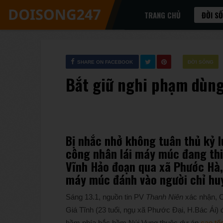
TRANG CHỦ
ĐỜI S
SHARE ON FACEBOOK
ĐỜI SỐNG
Bắt giữ nghi phạm dùn
Bị nhắc nhở không tuân thủ kỷ l
công nhân lái máy múc đang th
Vĩnh Hảo đoạn qua xã Phước Hà,
máy múc đánh vào người chỉ huy
Sáng 13.1, nguồn tin PV
Thanh Niên
xác nhận,
Giá Tĩnh (23 tuổi, ngụ xã Phước Đại, H.Bác Ái) đ
hầm phía bắc hầm Núi Vung thuộc dự án
cao tố