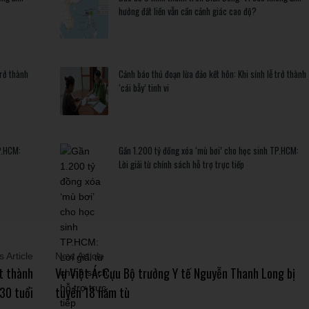
hưởng đất liền vẫn cần cảnh giác cao độ?
trở thành
Cảnh báo thủ đoạn lừa đảo kết hôn: Khi sính lễ trở thành
‘cái bẫy’ tinh vi
P.HCM:
Gần 1.200 tỷ đồng xóa ‘mù bơi’ cho học sinh TP.HCM:
Lời giải từ chính sách hỗ trợ trực tiếp
 Article
Next Article
ệt thành
Vụ Việt Á: Cựu Bộ trưởng Y tế Nguyễn Thanh Long bị
30 tuổi
tuyên 18 năm tù