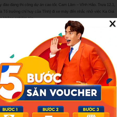
y đào đang thi công dự án cao tốc Cam Lâm – Vĩnh Hảo. Trưa 12.1,
à Tổ trưởng chỉ huy của Tĩnh) đi xe máy đến nhắc nhở việc Ka Giá
ệc không nghiêm túc.
 để làm rõ nguyên nhân
àu múc táng mạnh vào xe máy và người ông Tú. Khi ông Tú ngã