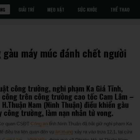
ỐNG
GIẢI TRÍ
MẸO VẶT
SỨC KHỎE
THỂ THAO
g gàu máy múc đánh chết người
uật công trường, nghi phạm Ka Giá Tĩnh,
i công trên công trường cao tốc Cam Lâm –
 H.Thuận Nam (Ninh Thuận) điều khiển gàu
 công trường, làm nạn nhân tử vong.
 Cơ quan CSĐT
Công an
tỉnh Ninh Thuận đã bắt giữ nghi phạm Ka
ể điều tra liên quan đến vụ
án mạng
xảy ra vào trưa 12.1, tại cửa
c Cam Lâm – Vĩnh Hảo
, đoạn qua xã Phước Hà, H.Thuận Nam.