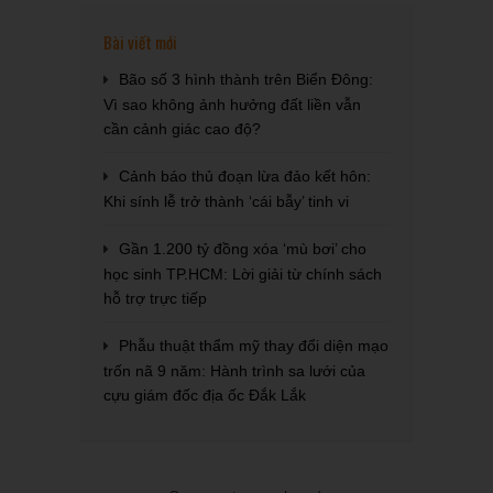
Bài viết mới
Bão số 3 hình thành trên Biển Đông:
Vì sao không ảnh hưởng đất liền vẫn
cần cảnh giác cao độ?
Cảnh báo thủ đoạn lừa đảo kết hôn:
Khi sính lễ trở thành ‘cái bẫy’ tinh vi
Gần 1.200 tỷ đồng xóa ‘mù bơi’ cho
học sinh TP.HCM: Lời giải từ chính sách
hỗ trợ trực tiếp
Phẫu thuật thẩm mỹ thay đổi diện mạo
trốn nã 9 năm: Hành trình sa lưới của
cựu giám đốc địa ốc Đắk Lắk