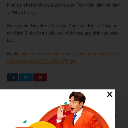
hình sự, khởi tố bị can, bắt tạm giam Trịnh Văn Minh về hành
vi “Nhận hối lộ”.
Hiện, vụ án đang được Cơ quan Cảnh sát điều tra Công an
tỉnh Ninh Bình tiếp tục điều tra, xử lý theo quy định của pháp
luật.
Nguồn:
https://nld.com.vn/bat-cap-vo-chong-dua-hoi-lo-cho-
can-bo-xa-196260517224506276.htm
New Posts
Bão số 3 hình thành trên Biển Đông: Vì sao không ảnh hưởng
đất liền vẫn cần cảnh giác cao độ?