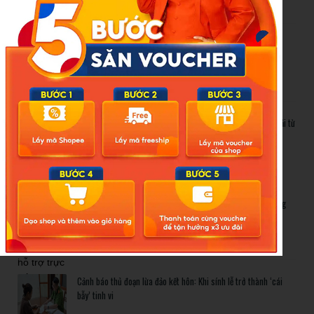
Cảnh báo thủ đoạn lừa đảo kết hôn: Khi sính lễ trở thành ‘cái
bẫy’ tinh vi
Gần 1.200 tỷ đồng xóa ‘mù bơi’ cho học sinh TP.HCM: Lời giải từ
chính sách hỗ trợ trực tiếp
Related Posts
Bão số 3 hình thành trên Biển Đông: Vì sao không ảnh hưởng
đất liền vẫn cần cảnh giác cao độ?
Cảnh báo thủ đoạn lừa đảo kết hôn: Khi sính lễ trở thành ‘cái
bẫy’ tinh vi