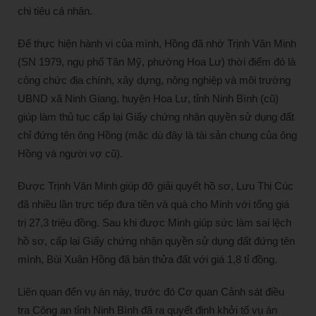
chi tiêu cá nhân.
Để thực hiện hành vi của mình, Hồng đã nhờ Trịnh Văn Minh
(SN 1979, ngụ phố Tân Mỹ, phường Hoa Lư) thời điểm đó là
công chức địa chính, xây dựng, nông nghiệp và môi trường
UBND xã Ninh Giang, huyện Hoa Lư, tỉnh Ninh Bình (cũ)
giúp làm thủ tục cấp lại Giấy chứng nhận quyền sử dụng đất
chỉ đứng tên ông Hồng (mặc dù đây là tài sản chung của ông
Hồng và người vợ cũ).
Được Trịnh Văn Minh giúp đỡ giải quyết hồ sơ, Lưu Thị Cúc
đã nhiều lần trực tiếp đưa tiền và quà cho Minh với tổng giá
trị 27,3 triệu đồng. Sau khi được Minh giúp sức làm sai lệch
hồ sơ, cấp lại Giấy chứng nhận quyền sử dụng đất đứng tên
mình, Bùi Xuân Hồng đã bán thửa đất với giá 1,8 tỉ đồng.
Liên quan đến vụ án này, trước đó Cơ quan Cảnh sát điều
tra Công an tỉnh Ninh Bình đã ra quyết định khởi tố vụ án