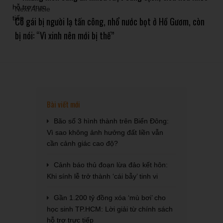
Next Article
Cô gái bị người lạ tấn công, nhổ nước bọt ở Hồ Gươm, còn
bị nói: “Vì xinh nên mới bị thế”
Bài viết mới
Bão số 3 hình thành trên Biển Đông:
Vì sao không ảnh hưởng đất liền vẫn
cần cảnh giác cao độ?
Cảnh báo thủ đoạn lừa đảo kết hôn:
Khi sính lễ trở thành ‘cái bẫy’ tinh vi
Gần 1.200 tỷ đồng xóa ‘mù bơi’ cho
học sinh TP.HCM: Lời giải từ chính sách
hỗ trợ trực tiếp