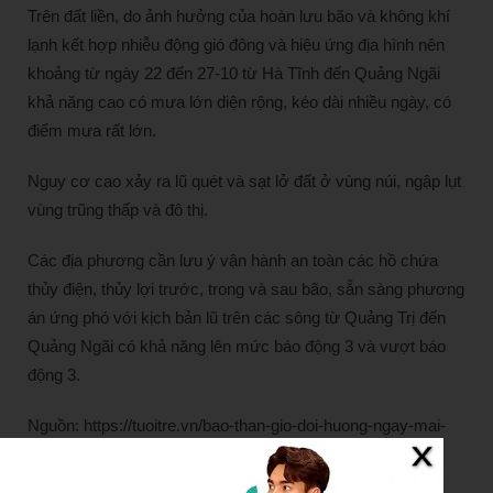
Trên đất liền, do ảnh hưởng của hoàn lưu bão và không khí
lạnh kết hợp nhiễu động gió đông và hiệu ứng địa hình nên
khoảng từ ngày 22 đến 27-10 từ Hà Tĩnh đến Quảng Ngãi
khả năng cao có mưa lớn diện rộng, kéo dài nhiều ngày, có
điểm mưa rất lớn.
Nguy cơ cao xảy ra lũ quét và sạt lở đất ở vùng núi, ngập lụt
vùng trũng thấp và đô thị.
Các địa phương cần lưu ý vận hành an toàn các hồ chứa
thủy điện, thủy lợi trước, trong và sau bão, sẵn sàng phương
án ứng phó với kịch bản lũ trên các sông từ Quảng Trị đến
Quảng Ngãi có khả năng lên mức báo động 3 và vượt báo
động 3.
Nguồn: https://tuoitre.vn/bao-than-gio-doi-huong-ngay-mai-
se-manh-nhat-20251020082722644.htm