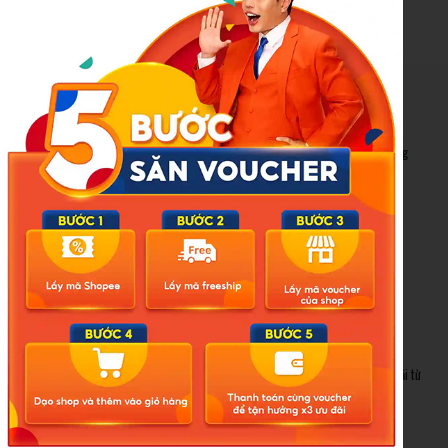
New Posts
Bão số 3 hình thành trên Biển Đông: Vì sao không ảnh hưởng
đất liền vẫn cần cảnh giác cao độ?
Cảnh báo thủ đoạn lừa đảo kết hôn: Khi sính lễ trở thành ‘cái
bẫy’ tinh vi
Gần 1.200 tỷ đồng xóa ‘mù bơi’ cho học sinh TP.HCM: Lời giải từ
chính sách hỗ trợ trực tiếp
Related Posts