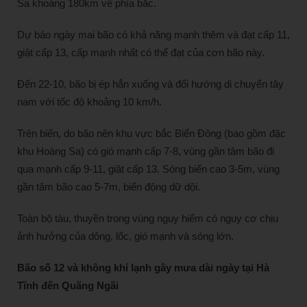
Sa khoảng 180km về phía bắc.
Dự báo ngày mai bão có khả năng mạnh thêm và đạt cấp 11,
giật cấp 13, cấp mạnh nhất có thể đạt của cơn bão này.
Đến 22-10, bão bị ép hẳn xuống và đổi hướng di chuyển tây
nam với tốc độ khoảng 10 km/h.
Trên biển, do bão nên khu vực bắc Biển Đông (bao gồm đặc
khu Hoàng Sa) có gió mạnh cấp 7-8, vùng gần tâm bão đi
qua mạnh cấp 9-11, giật cấp 13. Sóng biển cao 3-5m, vùng
gần tâm bão cao 5-7m, biển động dữ dội.
Toàn bộ tàu, thuyền trong vùng nguy hiểm có nguy cơ chịu
ảnh hưởng của dông, lốc, gió mạnh và sóng lớn.
Bão số 12 và không khí lạnh gây mưa dài ngày tại Hà
Tĩnh đến Quãng Ngãi