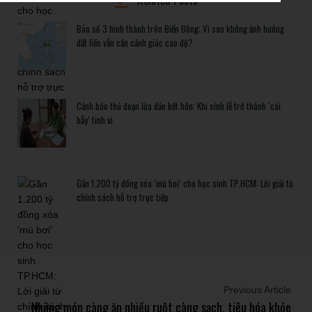
Bão số 3 hình thành trên Biển Đông: Vì sao không ảnh hưởng
đất liền vẫn cần cảnh giác cao độ?
Cảnh báo thủ đoạn lừa đảo kết hôn: Khi sính lễ trở thành ‘cái
bẫy’ tinh vi
Gần 1.200 tỷ đồng xóa ‘mù bơi’ cho học sinh TP.HCM: Lời giải từ
chính sách hỗ trợ trực tiếp
Previous Article
Những món càng ăn nhiều ruột càng sạch, tiêu hóa khỏe