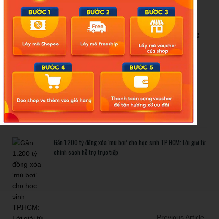
Related Posts
Bão số 3 hình thành trên Biển Đông: Vì sao không ảnh hưởng
đất liền vẫn cần cảnh giác cao độ?
Cảnh báo thủ đoạn lừa đảo kết hôn: Khi sính lễ trở thành ‘cái
bẫy’ tinh vi
Gần 1.200 tỷ đồng xóa ‘mù bơi’ cho học sinh TP.HCM: Lời giải từ
chính sách hỗ trợ trực tiếp
Previous Article