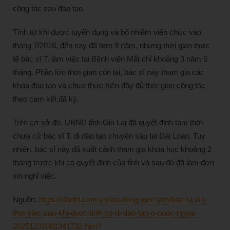
công tác sau đào tạo.
Tính từ khi được tuyển dụng và bổ nhiệm viên chức vào
tháng 7/2016, đến nay đã hơn 9 năm, nhưng thời gian thực
tế bác sĩ T. làm việc tại Bệnh viện Mắt chỉ khoảng 3 năm 6
tháng. Phần lớn thời gian còn lại, bác sĩ này tham gia các
khóa đào tạo và chưa thực hiện đầy đủ thời gian công tác
theo cam kết đã ký.
Trên cơ sở đó, UBND tỉnh Gia Lai đã quyết định tạm thời
chưa cử bác sĩ T. đi đào tạo chuyên sâu tại Đài Loan. Tuy
nhiên, bác sĩ này đã xuất cảnh tham gia khóa học khoảng 2
tháng trước khi có quyết định của tỉnh và sau đó đã làm đơn
xin nghỉ việc.
Nguồn:
https://dantri.com.vn/lao-dong-viec-lam/bac-si-xin-
thoi-viec-sau-khi-duoc-tinh-cu-di-dao-tao-o-nuoc-ngoai-
20251231081341732.htm?