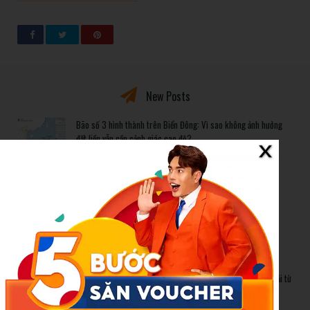
New Posts
Bão số 3 hình thành trên Biển Đông: Vì sao không ảnh hưởng
đất liền vẫn cần cảnh giác cao độ?
Cảnh báo thủ đoạn lừa đảo kết hôn: Khi sính lễ trở thành ‘cái
bẫy’ tinh vi
Gần 1.200 tỷ đồng xóa ‘mù bơi’ cho học sinh TP.HCM: Lời giải từ
chính sách hỗ trợ trực tiếp