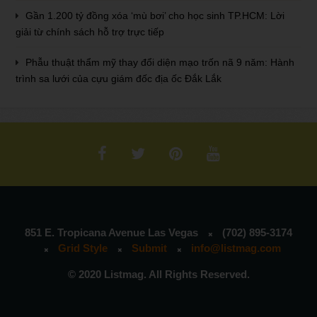
Gần 1.200 tỷ đồng xóa ‘mù bơi’ cho học sinh TP.HCM: Lời
giải từ chính sách hỗ trợ trực tiếp
Phẫu thuật thẩm mỹ thay đổi diện mạo trốn nã 9 năm: Hành
trình sa lưới của cựu giám đốc địa ốc Đắk Lắk
851 E. Tropicana Avenue Las Vegas
(702) 895-3174
Grid Style
Submit
info@listmag.com
© 2020 Listmag. All Rights Reserved.