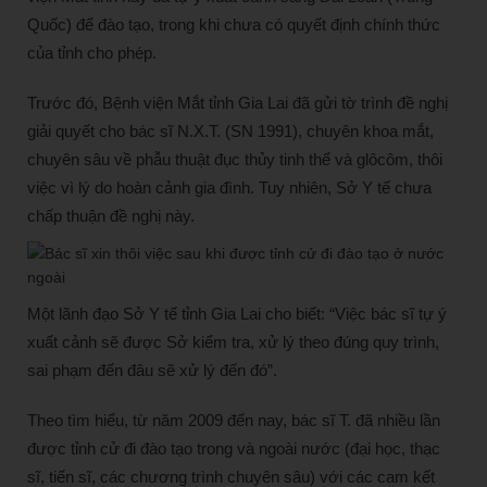
Quốc) để đào tạo, trong khi chưa có quyết định chính thức
của tỉnh cho phép.
Trước đó, Bệnh viện Mắt tỉnh Gia Lai đã gửi tờ trình đề nghị
giải quyết cho bác sĩ N.X.T. (SN 1991), chuyên khoa mắt,
chuyên sâu về phẫu thuật đục thủy tinh thể và glôcôm, thôi
việc vì lý do hoàn cảnh gia đình. Tuy nhiên, Sở Y tế chưa
chấp thuận đề nghị này.
Một lãnh đạo Sở Y tế tỉnh Gia Lai cho biết: “Việc bác sĩ tự ý
xuất cảnh sẽ được Sở kiểm tra, xử lý theo đúng quy trình,
sai phạm đến đâu sẽ xử lý đến đó”.
Theo tìm hiểu, từ năm 2009 đến nay, bác sĩ T. đã nhiều lần
được tỉnh cử đi đào tạo trong và ngoài nước (đại học, thạc
sĩ, tiến sĩ, các chương trình chuyên sâu) với các cam kết