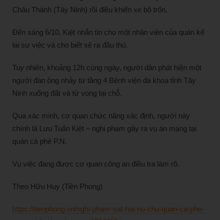
Châu Thành (Tây Ninh) rồi điều khiển xe bỏ trốn.
Đến sáng 6/10, Kiệt nhắn tin cho một nhân viên của quán kể
lại sự việc và cho biết sẽ ra đầu thú.
Tuy nhiên, khoảng 12h cùng ngày, người dân phát hiện một
người đàn ông nhảy từ tầng 4 Bệnh viện đa khoa tỉnh Tây
Ninh xuống đất và tử vong tại chỗ.
Qua xác minh, cơ quan chức năng xác định, người này
chính là Lưu Tuấn Kiệt – nghi phạm gây ra vụ án mạng tại
quán cà phê P.N.
Vụ việc đang được cơ quan công an điều tra làm rõ.
Theo Hữu Huy (Tiền Phong)
https://tienphong.vn/nghi-pham-sat-hai-nu-chu-quan-ca-phe-