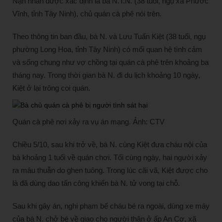
Nạn nhân được xác định là bà N.T.N. (38 tuổi, ngụ xã Phước
Vĩnh, tỉnh Tây Ninh), chủ quán cà phê nói trên.
Theo thông tin ban đầu, bà N. và Lưu Tuấn Kiệt (38 tuổi, ngụ
phường Long Hoa, tỉnh Tây Ninh) có mối quan hệ tình cảm
và sống chung như vợ chồng tại quán cà phê trên khoảng ba
tháng nay. Trong thời gian bà N. đi du lịch khoảng 10 ngày,
Kiệt ở lại trông coi quán.
Quán cà phê nơi xảy ra vụ án mạng. Ảnh: CTV
Chiều 5/10, sau khi trở về, bà N. cùng Kiệt đưa cháu nội của
bà khoảng 1 tuổi về quán chơi. Tối cùng ngày, hai người xảy
ra mâu thuẫn do ghen tuông. Trong lúc cãi vã, Kiệt được cho
là đã dùng dao tấn công khiến bà N. tử vong tại chỗ.
Sau khi gây án, nghi phạm bế cháu bé ra ngoài, dùng xe máy
của bà N. chở bé về giao cho người thân ở ấp An Cơ, xã