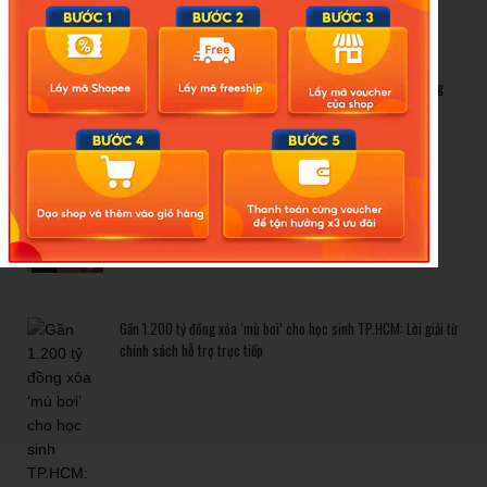
Related Posts
Bão số 3 hình thành trên Biển Đông: Vì sao không ảnh hưởng
đất liền vẫn cần cảnh giác cao độ?
Cảnh báo thủ đoạn lừa đảo kết hôn: Khi sính lễ trở thành ‘cái
bẫy’ tinh vi
Gần 1.200 tỷ đồng xóa ‘mù bơi’ cho học sinh TP.HCM: Lời giải từ
chính sách hỗ trợ trực tiếp