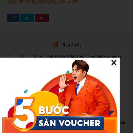
o-tay-ninh-nhay-lau-post1784610.tpo
New Posts
Bão số 3 hình thành trên Biển Đông: Vì sao không ảnh hưởng
đất liền vẫn cần cảnh giác cao độ?
Cảnh báo thủ đoạn lừa đảo kết hôn: Khi sính lễ trở thành ‘cái
bẫy’ tinh vi
Gần 1.200 tỷ đồng xóa ‘mù bơi’ cho học sinh TP.HCM: Lời giải từ
chính sách hỗ trợ trực tiếp